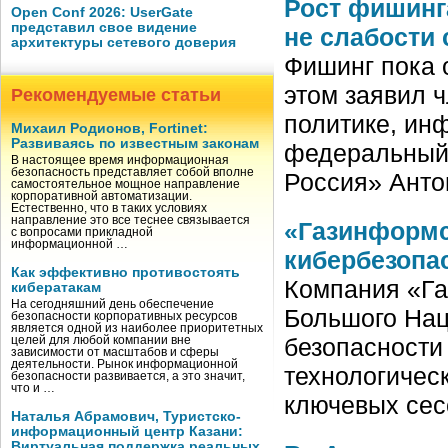
Рост фишинг
Open Conf 2026: UserGate
представил свое видение
не слабости
архитектуры сетевого доверия
Фишинг пока 
этом заявил 
Рекомендуемые статьи
политике, ин
Михаил Родионов, Fortinet:
Развиваясь по известным законам
федеральный 
В настоящее время информационная
безопасность представляет собой вполне
Россия» Ант
самостоятельное мощное направление
корпоративной автоматизации.
Естественно, что в таких условиях
направление это все теснее связывается
«Газинформс
с вопросами прикладной
информационной …
кибербезопа
Как эффективно противостоять
Компания «Га
кибератакам
На сегодняшний день обеспечение
Большого На
безопасности корпоративных ресурсов
является одной из наиболее приоритетных
безопасности
целей для любой компании вне
зависимости от масштабов и сферы
деятельности. Рынок информационной
технологичес
безопасности развивается, а это значит,
что и …
ключевых сес
Наталья Абрамович, Туристско-
информационный центр Казани:
Виртуальная поддержка реальных