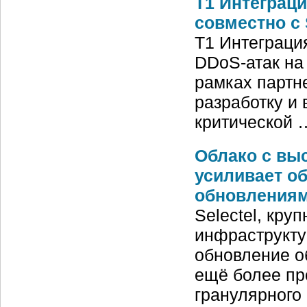
Т1 Интеграци
совместно с 
Т1 Интеграци
DDoS-атак на 
рамках партн
разработку и
критической 
Облако с выс
усиливает о
обновления
Selectel, кру
инфраструкту
обновление о
ещё более пр
гранулярного