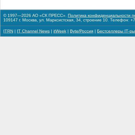
© 1997—2026 АО «СК ПРЕСС».
Политика конфиденциальности п
109147 г. Москва, ул. Марксистская, 34, строение 10. Телефон: +7
ITRN
|
IT Channel News
|
itWeek
|
Byte/Россия
|
Бестселлеры IT-ры