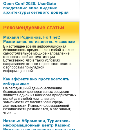
Open Conf 2026: UserGate
представил свое видение
архитектуры сетевого доверия
Рекомендуемые статьи
Михаил Родионов, Fortinet:
Развиваясь по известным законам
В настоящее время информационная
безопасность представляет собой вполне
самостоятельное мощное направление
корпоративной автоматизации.
Естественно, что в таких условиях
направление это все теснее связывается
с вопросами прикладной
информационной …
Как эффективно противостоять
кибератакам
На сегодняшний день обеспечение
безопасности корпоративных ресурсов
является одной из наиболее приоритетных
целей для любой компании вне
зависимости от масштабов и сферы
деятельности. Рынок информационной
безопасности развивается, а это значит,
что и …
Наталья Абрамович, Туристско-
информационный центр Казани:
Виртуальная поддержка реальных