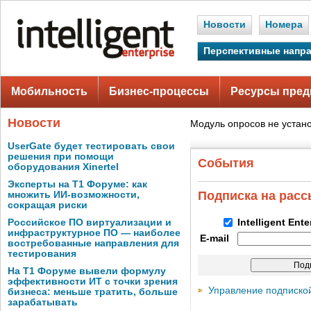
Новости
Номера
Перспективные напр
Мобильность
Бизнес-процессы
Ресурсы пред
Новости
Модуль опросов не устан
UserGate будет тестировать свои
решения при помощи
События
оборудования Xinertel
Эксперты на Т1 Форуме: как
Подписка на рас
множить ИИ-возможности,
сокращая риски
Российское ПО виртуализации и
Intelligent Ent
инфраструктурное ПО — наиболее
E-mail
востребованные направления для
тестирования
На Т1 Форуме вывели формулу
эффективности ИТ с точки зрения
Управление подписко
бизнеса: меньше тратить, больше
зарабатывать