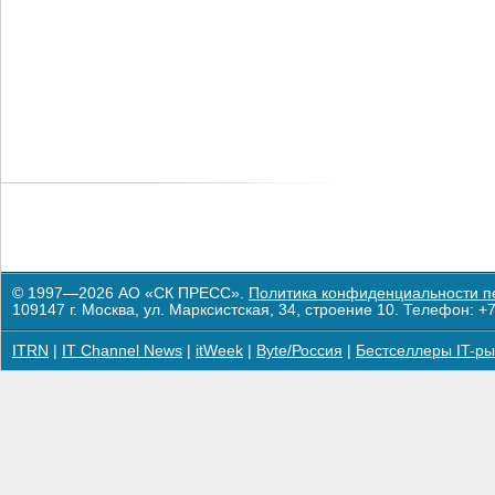
© 1997—2026 АО «СК ПРЕСС».
Политика конфиденциальности п
109147 г. Москва, ул. Марксистская, 34, строение 10. Телефон: +7
ITRN
|
IT Channel News
|
itWeek
|
Byte/Россия
|
Бестселлеры IT-ры