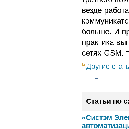
везде работ
коммуникато
больше. И п
практика вып
сетях GSM, 
Другие стат
Статьи по 
«Систэм Эле
автоматизац