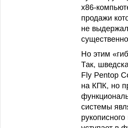
x86-компьют
продажи кот
не выдержал
существенно
Но этим «ги
Так, шведск
Fly Pentop C
на КПК, но 
функциональ
системы явл
рукописного 
уступает в 