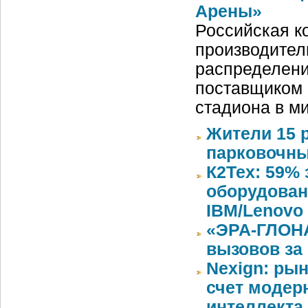
Арены»
Российская ко
производител
распределени
поставщиком 
стадиона в м
Жители 15 
парковочны
К2Тех: 59%
оборудован
IBM/Lenovo 
«ЭРА-ГЛОНА
вызовов за
Nexign: рын
счет модер
интеллекта