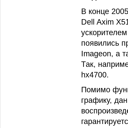
В конце 200
Dell Axim X
ускорителем 
появились п
Imageon, а т
Так, наприм
hx4700.
Помимо функ
графику, да
воспроизведе
гарантирует