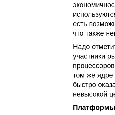
экономичнос
используютс
есть возмож
что также н
Надо отметить
участники р
процессоров
том же ядре
быстро оказ
невысокой ц
Платформ