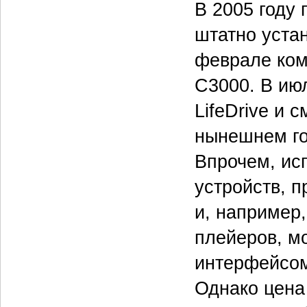
В 2005 году 
штатно уста
феврале ком
C3000. В ию
LifeDrive и 
нынешнем го
Впрочем, ис
устройств, п
и, например
плейеров, м
интерфейсом
Однако цена