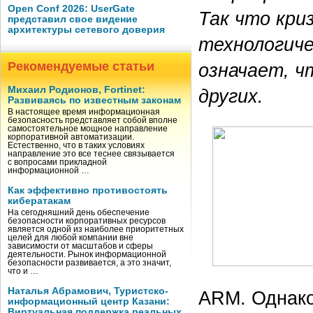
Open Conf 2026: UserGate
Так что кри
представил свое видение
архитектуры сетевого доверия
технологиче
означает, ч
Рекомендуемые статьи
Михаил Родионов, Fortinet:
других.
Развиваясь по известным законам
В настоящее время информационная
безопасность представляет собой вполне
самостоятельное мощное направление
корпоративной автоматизации.
Естественно, что в таких условиях
направление это все теснее связывается
с вопросами прикладной
информационной …
Как эффективно противостоять
кибератакам
На сегодняшний день обеспечение
безопасности корпоративных ресурсов
является одной из наиболее приоритетных
целей для любой компании вне
зависимости от масштабов и сферы
деятельности. Рынок информационной
безопасности развивается, а это значит,
что и …
Наталья Абрамович, Туристско-
ARM. Однако
информационный центр Казани:
Виртуальная поддержка реальных