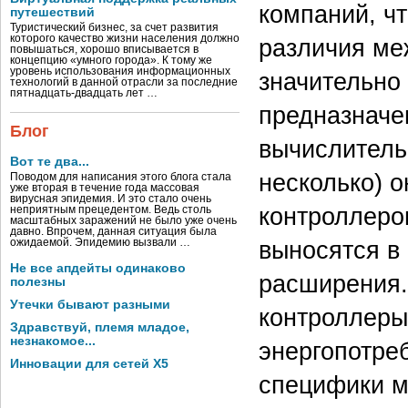
компаний, ч
путешествий
Туристический бизнес, за счет развития
которого качество жизни населения должно
различия ме
повышаться, хорошо вписывается в
концепцию «умного города». К тому же
уровень использования информационных
значительно
технологий в данной отрасли за последние
пятнадцать-двадцать лет …
предназначе
Блог
вычислитель
Вот те два...
несколько) 
Поводом для написания этого блога стала
уже вторая в течение года массовая
вирусная эпидемия. И это стало очень
контроллеро
неприятным прецедентом. Ведь столь
масштабных заражений не было уже очень
давно. Впрочем, данная ситуация была
выносятся в 
ожидаемой. Эпидемию вызвали …
Не все апдейты одинаково
расширения.
полезны
Утечки бывают разными
контроллеры
Здравствуй, племя младое,
незнакомое...
энергопотре
Инновации для сетей X5
специфики м