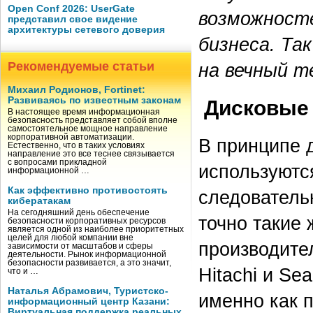
Open Conf 2026: UserGate
возможност
представил свое видение
архитектуры сетевого доверия
бизнеса. Та
на вечный т
Рекомендуемые статьи
Михаил Родионов, Fortinet:
Развиваясь по известным законам
Дисковые 
В настоящее время информационная
безопасность представляет собой вполне
самостоятельное мощное направление
корпоративной автоматизации.
В принципе 
Естественно, что в таких условиях
направление это все теснее связывается
с вопросами прикладной
используются
информационной …
Как эффективно противостоять
следователь
кибератакам
На сегодняшний день обеспечение
точно такие 
безопасности корпоративных ресурсов
является одной из наиболее приоритетных
целей для любой компании вне
производите
зависимости от масштабов и сферы
деятельности. Рынок информационной
безопасности развивается, а это значит,
Hitachi и Se
что и …
Наталья Абрамович, Туристско-
именно как 
информационный центр Казани:
Виртуальная поддержка реальных