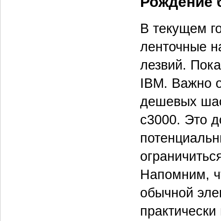
Рождение 
В текущем г
ленточные н
лезвий. Пок
IBM. Важно о
дешевых шас
c3000. Это 
потенциальн
ограничитьс
Напомним, чт
обычной элек
практически