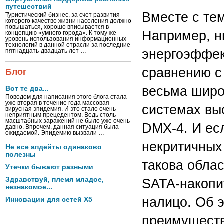
путешествий
Вместе с те
Туристический бизнес, за счет развития
которого качество жизни населения должно
повышаться, хорошо вписывается в
Например, н
концепцию «умного города». К тому же
уровень использования информационных
технологий в данной отрасли за последние
энергоэффек
пятнадцать-двадцать лет …
сравнению с 
Блог
весьма широ
Вот те два...
Поводом для написания этого блога стала
уже вторая в течение года массовая
системах вы
вирусная эпидемия. И это стало очень
неприятным прецедентом. Ведь столь
масштабных заражений не было уже очень
DMX-4. И ес
давно. Впрочем, данная ситуация была
ожидаемой. Эпидемию вызвали …
некритичных
Не все апдейты одинаково
полезны
такова обла
Утечки бывают разными
SATA-накопи
Здравствуй, племя младое,
незнакомое...
налицо. Об 
Инновации для сетей X5
преимуществ