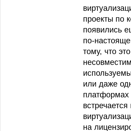
виртуализац
проекты по 
появились ещ
по-настояще
тому, что эт
несовместим
используемы
или даже од
платформах 
встречается
виртуализац
на лицензир