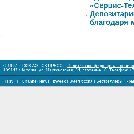
«Сервис-Те
Депозитари
благодаря 
© 1997—2026 АО «СК ПРЕСС».
Политика конфиденциальности п
109147 г. Москва, ул. Марксистская, 34, строение 10. Телефон: +7
ITRN
|
IT Channel News
|
itWeek
|
Byte/Россия
|
Бестселлеры IT-ры