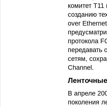
комитет T11
созданию те
over Etherne
предусматри
протокола FC
передавать 
сетям, сохр
Channel.
Ленточные
В апреле 200
поколения л