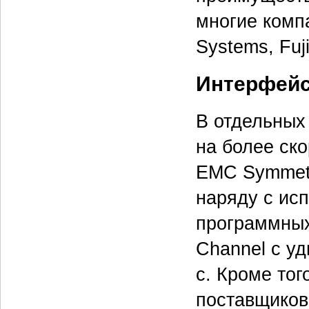
многие компа
Systems, Fuj
Интерфей
В отдельных
на более ск
EMC Symmetr
наряду с ис
программных
Channel с уд
с. Кроме то
поставщиков