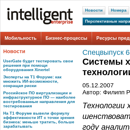
Новости
Номера
Перспективные напр
Мобильность
Бизнес-процессы
Ресурсы пред
Новости
Спецвыпуск 6,
Системы х
UserGate будет тестировать свои
решения при помощи
технологи
оборудования Xinertel
Эксперты на Т1 Форуме: как
множить ИИ-возможности,
05.12.2007
сокращая риски
Автор: Филипп 
Российское ПО виртуализации и
инфраструктурное ПО — наиболее
востребованные направления для
Технологии 
тестирования
На Т1 Форуме вывели формулу
шенст­воват
эффективности ИТ с точки зрения
бизнеса: меньше тратить, больше
году аналит
зарабатывать