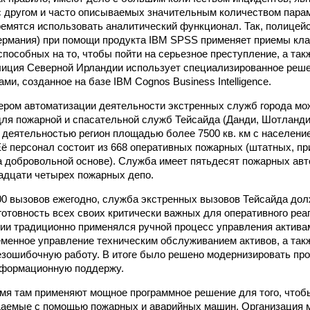
с другом и часто описываемых значительным количеством парам
ремятся использовать аналитический функционал. Так, полицей
Германия) при помощи продукта IBM SPSS применяет приемы кла
пособных на то, чтобы пойти на серьезное преступление, а такж
иция Северной Ирландии использует специализированное реше
ми, созданное на базе IBM Cognos Business Intelligence.
ром автоматизации деятельности экстренных служб города мож
ля пожарной и спасательной служб Тейсайда (Данди, Шотланди
 деятельностью регион площадью более 7500 кв. км с населени
Её персонал состоит из 668 оперативных пожарных (штатных, п
 добровольной основе). Служба имеет пятьдесят пожарных авт
адцати четырех пожарных депо.
00 вызовов ежегодно, служба экстренных вызовов Тейсайда дол
готовность всех своих критически важных для оперативного реа
ции традиционно применялся ручной процесс управления актива
еменное управление техническим обслуживанием активов, а так
езошибочную работу. В итоге было решено модернизировать пр
нформационную поддержу.
мя там применяют мощное программное решение для того, чтоб
аемые с помощью пожарных и аварийных машин. Организация м