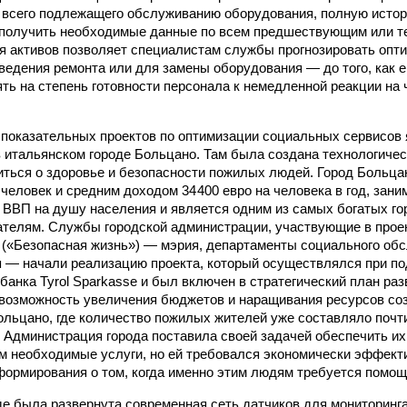
всего подлежащего обслуживанию оборудования, полную истор
 получить необходимые данные по всем предшествующим или т
я активов позволяет специалистам службы прогнозировать оп
ведения ремонта или для замены оборудования — до того, как е
ять на степень готовности персонала к немедленной реакции на
показательных проектов по оптимизации социальных сервисов я
 итальянском городе Больцано. Там была создана технологическ
иться о здоровье и безопасности пожилых людей. Город Больца
человек и средним доходом 34 400 евро на человека в год, зани
 ВВП на душу населения и является одним из самых богатых го
телям. Службы городской администрации, участ­вующие в проекте
 («Безопасная жизнь») — мэрия, департаменты социального об
 — начали реализацию проекта, который осуществлялся при по
и банка Tyrol Sparkasse и был включен в стратегический план ра
возможность увеличения бюджетов и наращивания ресурсов со
льцано, где количество пожилых жителей уже составляло почт
. Администрация города поставила своей задачей обеспечить их
м необходимые услуги, но ей требовался экономически эффект
формирования о том, когда именно этим людям требуется помощ
оде была развернута современная сеть датчиков для мониторинг