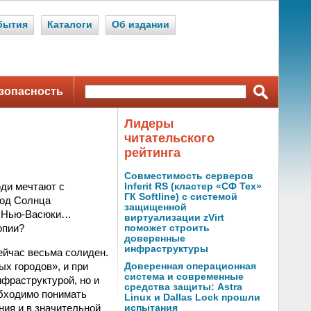
бытия
Каталоги
Об издании
зопасность
Лидеры
читательского
рейтинга
Совместимость серверов
юди мечтают с
Inferit RS (кластер «СФ Тех»
ГК Softline) с системой
род Солнца
защищенной
» Нью-Васюки…
виртуализации zVirt
опии?
поможет строить
доверенные
инфраструктуры
йчас весьма солиден.
ых городов», и при
Доверенная операционная
система и современные
фраструктурой, но и
средства защиты: Astra
обходимо понимать
Linux и Dallas Lock прошли
ия и в значительной
испытания