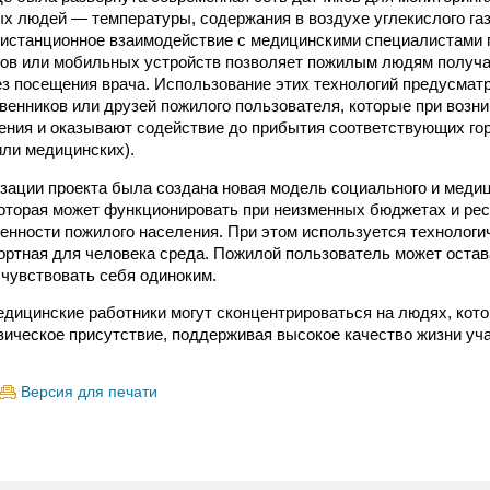
х людей — температуры, содержания в воздухе углекислого газ
, дистанционное взаимодействие с медицинскими специалистами
нов или мобильных устройств позволяет пожилым людям получ
з посещения врача. Использование этих технологий предусма
венников или друзей пожилого пользователя, которые при возн
ния и оказывают содействие до прибытия соответствующих го
ли медицинских).
зации проекта была создана новая модель социального и меди
оторая может функционировать при неизменных бюджетах и рес
енности пожилого населения. При этом используется технолог
ртная для человека среда. Пожилой пользователь может оста
 чувствовать себя одиноким.
дицинские работники могут сконцентрироваться на людях, кот
зическое присутствие, поддерживая высокое качество жизни уч
Версия для печати