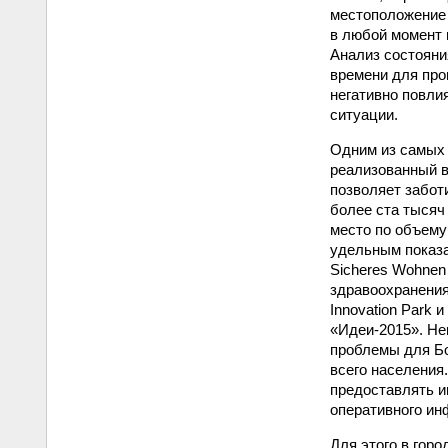
местоположение 
в любой момент
Анализ состояни
времени для про
негативно повли
ситуации.
Одним из самых 
реализованный в
позволяет забот
более ста тысяч 
место по объему
удельным показа
Sicheres Wohnen
здравоохранения
Innovation Park 
«Идеи-2015». Не
проблемы для Бо
всего населения
предоставлять и
оперативного ин
Для этого в гор