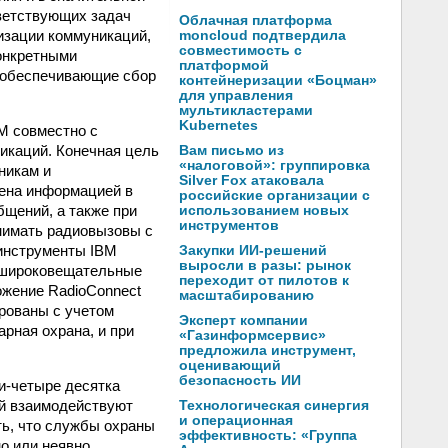
ветствующих задач
Облачная платформа
изации коммуникаций,
moncloud подтвердила
совместимость с
конкретными
платформой
 обеспечивающие сбор
контейнеризации «Боцман»
для управления
мультикластерами
Kubernetes
BM совместно с
икаций. Конечная цель
Вам письмо из
«налоговой»: группировка
никам и
Silver Fox атаковала
мена информацией в
российские организации с
щений, а также при
использованием новых
инструментов
нимать радиовызовы с
инструменты IBM
Закупки ИИ-решений
выросли в разы: рынок
ь широковещательные
переходит от пилотов к
ожение RadioConnect
масштабированию
рованы с учетом
Эксперт компании
рная охрана, и при
«Газинформсервис»
предложила инструмент,
оценивающий
безопасность ИИ
и-четыре десятка
ий взаимодействуют
Технологическая синергия
и операционная
ь, что службы охраны
эффективность: «Группа
о или неявно