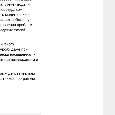
а, утечек воды и
 посредством
ать медицинские
тривает небольшую
икновении проблем
родских служб
цинского
урсах даже при
ически насыщенная и
ваться независимым и
орым действительно
астников программы