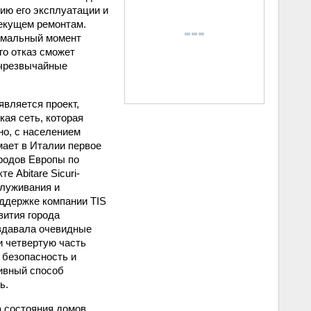
ию его эксплуатации и
екущем ремонтам.
тимальный момент
го отказ сможет
 чрезвычайные
вляется проект,
ая сеть, которая
но, с населением
мает в Италии первое
родов Европы по
 Abitare Sicuri-
служивания и
ддержке компании TIS
звития города
здавала очевидные
и четвертую часть
 безопасность и
ивный способ
ь.
а состояния домов