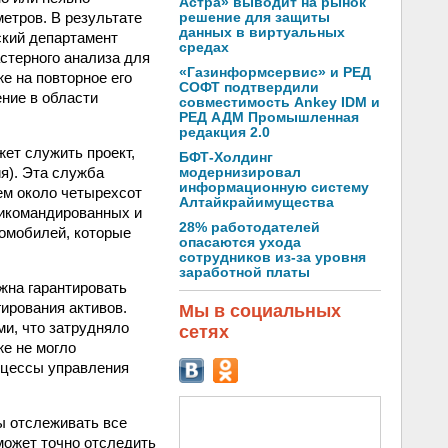
Астра» выводит на рынок
етров. В результате
решение для защиты
данных в виртуальных
ский департамент
средах
стерного анализа для
«Газинформсервис» и РЕД
е на повторное его
СОФТ подтвердили
ние в области
совместимость Ankey IDM и
РЕД АДМ Промышленная
редакция 2.0
ет служить проект,
БФТ-Холдинг
я). Эта служба
модернизировал
информационную систему
ем около четырехсот
Алтайкрайимущества
рикомандированных и
28% работодателей
омобилей, которые
опасаются ухода
сотрудников из-за уровня
заработной платы
жна гарантировать
гирования активов.
Мы в социальных
ми, что затрудняло
сетях
же не могло
оцессы управления
ы отслеживать все
ожет точно отследить