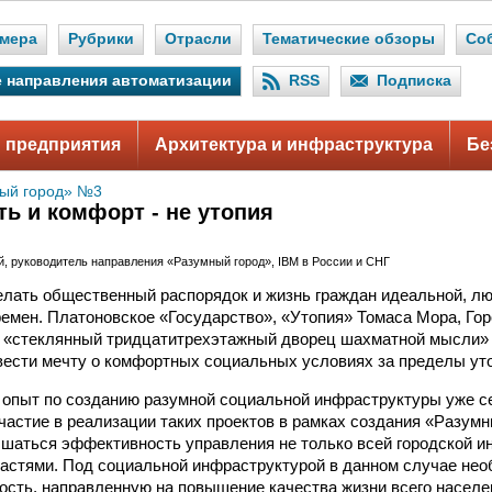
мера
Рубрики
Отрасли
Тематические обзоры
Со
 направления автоматизации
RSS
Подписка
 предприятия
Архитектура и инфраструктура
Бе
ый город» №3
ть и комфорт - не утопия
й, руководитель направления «Разумный город», IBM в России и СНГ
елать общественный распорядок и жизнь граждан идеальной, л
емен. Платоновское «Государство», «Утопия» Томаса Мора, Го
 «стеклянный тридцатитрехэтажный дворец шахматной мысли
ести мечту о комфортных социальных условиях за пределы ут
пыт по созданию разумной социальной инфраструктуры уже се
частие в реализации таких проектов в рамках создания «Разумн
шаться эффективность управления не только всей городской ин
астями. Под социальной инфраструктурой в данном случае не
сть, направленную на повышение качества жизни всего населен