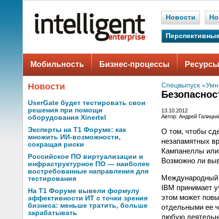
Новости
Но
Перспективные
Мобильность
Бизнес-процессы
Ресурсы
Новости
Спецвыпуск «Умн
Безопаснос
UserGate будет тестировать свои
решения при помощи
13.10.2012
Автор: Андрей Галицки
оборудования Xinertel
Эксперты на Т1 Форуме: как
О том, чтобы сд
множить ИИ-возможности,
незапамятных вр
сокращая риски
Кампанеллы или
Российское ПО виртуализации и
Возможно ли выв
инфраструктурное ПО — наиболее
востребованные направления для
Международный о
тестирования
IBM принимает у
На Т1 Форуме вывели формулу
этом может повы
эффективности ИТ с точки зрения
бизнеса: меньше тратить, больше
отдельными ее ч
зарабатывать
любую деятельно