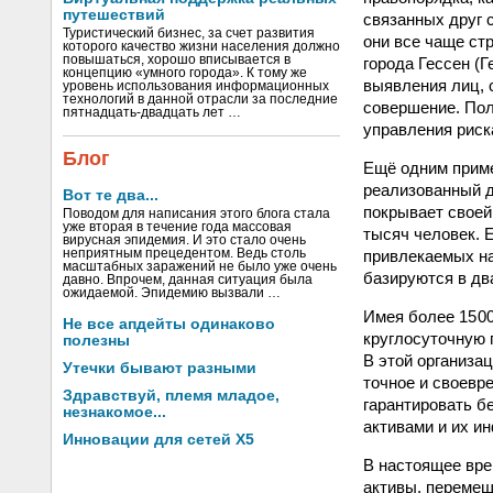
путешествий
связанных друг 
Туристический бизнес, за счет развития
они все чаще ст
которого качество жизни населения должно
повышаться, хорошо вписывается в
города Гессен (
концепцию «умного города». К тому же
выявления лиц, с
уровень использования информационных
технологий в данной отрасли за последние
совершение. Пол
пятнадцать-двадцать лет …
управления риска
Блог
Ещё одним приме
реализованный д
Вот те два...
покрывает своей
Поводом для написания этого блога стала
уже вторая в течение года массовая
тысяч человек. 
вирусная эпидемия. И это стало очень
привлекаемых на
неприятным прецедентом. Ведь столь
масштабных заражений не было уже очень
базируются в дв
давно. Впрочем, данная ситуация была
ожидаемой. Эпидемию вызвали …
Имея более 15 0
Не все апдейты одинаково
круглосуточную 
полезны
В этой организа
Утечки бывают разными
точное и своевр
Здравствуй, племя младое,
гарантировать б
незнакомое...
активами и их и
Инновации для сетей X5
В настоящее вре
активы, перемещ