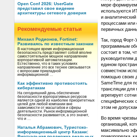
Open Conf 2026: UserGate
мере формируем
представил свое видение
используются ИТ
архитектуры сетевого доверия
и аналитический
процессами или 
Рекомендуемые статьи
первичных данн
Михаил Родионов, Fortinet:
Так, город Форт
Развиваясь по известным законам
программным обе
В настоящее время информационная
состоит в том, 
безопасность представляет собой вполне
самостоятельное мощное направление
руководителям д
корпоративной автоматизации.
едином простран
Естественно, что в таких условиях
направление это все теснее связывается
совместном испо
с вопросами прикладной
информационной …
помощью своих д
SameTime для по
Как эффективно противостоять
кибератакам
трансляции для 
На сегодняшний день обеспечение
агрегирует сотн
безопасности корпоративных ресурсов
специфических о
является одной из наиболее приоритетных
целей для любой компании вне
этом не допуска
зависимости от масштабов и сферы
деятельности. Рынок информационной
безопасности развивается, а это значит,
Во время чрезвы
что и …
организаций, ко
Наталья Абрамович, Туристско-
максимально эфф
информационный центр Казани:
правопорядка, к
Виртуальная поддержка реальных