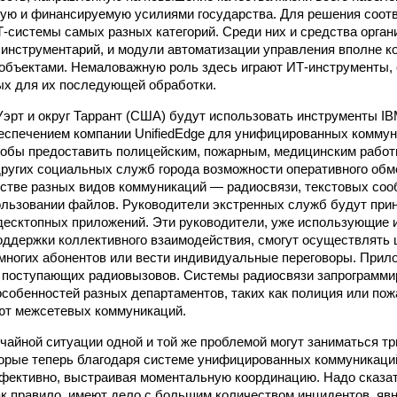
ую и финансируемую усилиями государства. Для решения соот
-системы самых разных категорий. Среди них и средства орган
 инструментарий, и модули автоматизации управления вполне 
объектами. Немаловажную роль здесь играют ИТ-инструменты,
ых для их последующей обработки.
-Уэрт и округ Таррант (США) будут использовать инструменты I
спечением компании UnifiedEdge для унифицированных коммун
чтобы предоставить полицейским, пожарным, медицинским работ
ругих социальных служб города возможности оперативного об
стве разных видов коммуникаций — радиосвязи, текстовых сооб
льзовании файлов. Руководители экстренных служб будут при
есктопных приложений. Эти руководители, уже использующие 
ддержки коллективного взаимодействия, смогут осуществлят
многих абонентов или вести индивидуальные переговоры. Прил
и поступающих радиовызовов. Системы радиосвязи запрограмми
собенностей разных департаментов, таких как полиция или пожа
ют межсетевых коммуникаций.
чайной ситуации одной и той же проблемой могут заниматься тр
торые теперь благодаря системе унифицированных коммуникац
ективно, выстраивая моментальную координацию. Надо сказат
ак правило, имеют дело с большим количеством инцидентов, явн