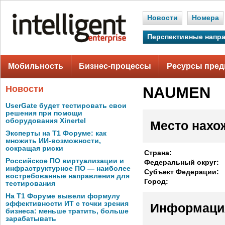
Новости
Номера
Перспективные напр
Мобильность
Бизнес-процессы
Ресурсы пред
Новости
NAUMEN
UserGate будет тестировать свои
решения при помощи
оборудования Xinertel
Место нахо
Эксперты на Т1 Форуме: как
множить ИИ-возможности,
сокращая риски
Страна:
Российское ПО виртуализации и
Федеральный округ:
инфраструктурное ПО — наиболее
Субъект Федерации:
востребованные направления для
Город:
тестирования
На Т1 Форуме вывели формулу
эффективности ИТ с точки зрения
Информаци
бизнеса: меньше тратить, больше
зарабатывать