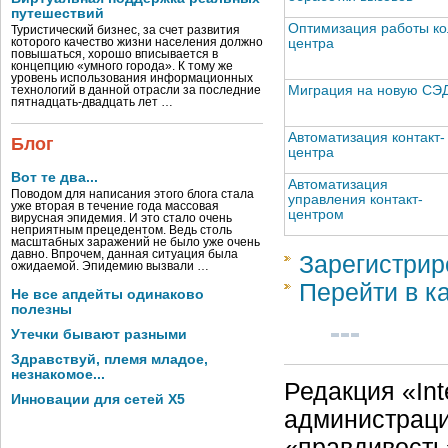
путешествий
Оптимизация работы ко
Туристический бизнес, за счет развития
центра
которого качество жизни населения должно
повышаться, хорошо вписывается в
концепцию «умного города». К тому же
уровень использования информационных
Миграция на новую СЭ
технологий в данной отрасли за последние
пятнадцать-двадцать лет …
Автоматизация контакт-
Блог
центра
Вот те два...
Автоматизация
Поводом для написания этого блога стала
управления контакт-
уже вторая в течение года массовая
центром
вирусная эпидемия. И это стало очень
неприятным прецедентом. Ведь столь
масштабных заражений не было уже очень
давно. Впрочем, данная ситуация была
Зарегистрир
ожидаемой. Эпидемию вызвали …
Перейти в к
Не все апдейты одинаково
полезны
Утечки бывают разными
Здравствуй, племя младое,
незнакомое...
Редакция «Int
Инновации для сетей X5
администраци
«правдивость