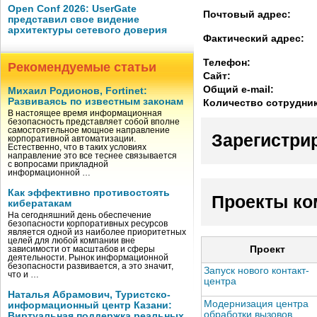
Open Conf 2026: UserGate
Почтовый адрес:
представил свое видение
архитектуры сетевого доверия
Фактический адрес:
Телефон:
Рекомендуемые статьи
Сайт:
Общий e-mail:
Михаил Родионов, Fortinet:
Развиваясь по известным законам
Количество сотрудни
В настоящее время информационная
безопасность представляет собой вполне
самостоятельное мощное направление
Зарегистри
корпоративной автоматизации.
Естественно, что в таких условиях
направление это все теснее связывается
с вопросами прикладной
информационной …
Как эффективно противостоять
Проекты ко
кибератакам
На сегодняшний день обеспечение
безопасности корпоративных ресурсов
является одной из наиболее приоритетных
целей для любой компании вне
Проект
зависимости от масштабов и сферы
деятельности. Рынок информационной
безопасности развивается, а это значит,
Запуск нового контакт-
что и …
центра
Наталья Абрамович, Туристско-
Модернизация центра
информационный центр Казани:
обработки вызовов
Виртуальная поддержка реальных