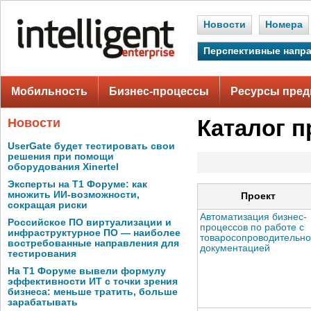
Новости
Номера
Перспективные напр
Мобильность
Бизнес-процессы
Ресурсы пред
Новости
Каталог п
UserGate будет тестировать свои
решения при помощи
оборудования Xinertel
Эксперты на Т1 Форуме: как
множить ИИ-возможности,
Проект
сокращая риски
Автоматизация бизнес-
Российское ПО виртуализации и
процессов по работе с
инфраструктурное ПО — наиболее
товаросопроводительн
востребованные направления для
документацией
тестирования
На Т1 Форуме вывели формулу
эффективности ИТ с точки зрения
бизнеса: меньше тратить, больше
зарабатывать