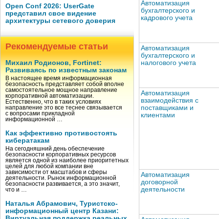
Автоматизация
Open Conf 2026: UserGate
бухгалтерского и
представил свое видение
кадрового учета
архитектуры сетевого доверия
Рекомендуемые статьи
Автоматизация
бухгалтерского и
налогового учета
Михаил Родионов, Fortinet:
Развиваясь по известным законам
В настоящее время информационная
безопасность представляет собой вполне
самостоятельное мощное направление
Автоматизация
корпоративной автоматизации.
взаимодействия с
Естественно, что в таких условиях
поставщиками и
направление это все теснее связывается
с вопросами прикладной
клиентами
информационной …
Как эффективно противостоять
кибератакам
На сегодняшний день обеспечение
безопасности корпоративных ресурсов
является одной из наиболее приоритетных
целей для любой компании вне
зависимости от масштабов и сферы
Автоматизация
деятельности. Рынок информационной
договорной
безопасности развивается, а это значит,
деятельности
что и …
Наталья Абрамович, Туристско-
информационный центр Казани:
Виртуальная поддержка реальных