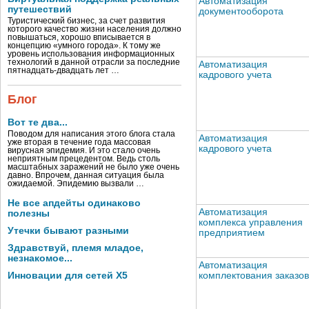
Автоматизация
путешествий
документооборота
Туристический бизнес, за счет развития
которого качество жизни населения должно
повышаться, хорошо вписывается в
концепцию «умного города». К тому же
уровень использования информационных
технологий в данной отрасли за последние
Автоматизация
пятнадцать-двадцать лет …
кадрового учета
Блог
Вот те два...
Поводом для написания этого блога стала
Автоматизация
уже вторая в течение года массовая
кадрового учета
вирусная эпидемия. И это стало очень
неприятным прецедентом. Ведь столь
масштабных заражений не было уже очень
давно. Впрочем, данная ситуация была
ожидаемой. Эпидемию вызвали …
Не все апдейты одинаково
Автоматизация
полезны
комплекса управления
Утечки бывают разными
предприятием
Здравствуй, племя младое,
незнакомое...
Автоматизация
комплектования заказов
Инновации для сетей X5