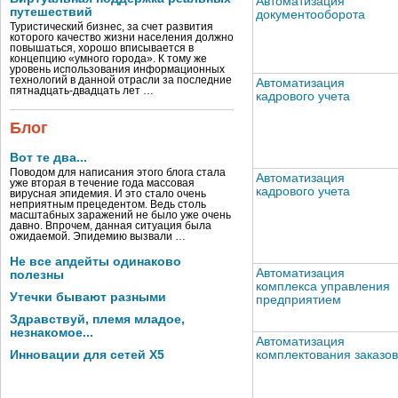
Автоматизация
путешествий
документооборота
Туристический бизнес, за счет развития
которого качество жизни населения должно
повышаться, хорошо вписывается в
концепцию «умного города». К тому же
уровень использования информационных
технологий в данной отрасли за последние
Автоматизация
пятнадцать-двадцать лет …
кадрового учета
Блог
Вот те два...
Поводом для написания этого блога стала
Автоматизация
уже вторая в течение года массовая
кадрового учета
вирусная эпидемия. И это стало очень
неприятным прецедентом. Ведь столь
масштабных заражений не было уже очень
давно. Впрочем, данная ситуация была
ожидаемой. Эпидемию вызвали …
Не все апдейты одинаково
Автоматизация
полезны
комплекса управления
Утечки бывают разными
предприятием
Здравствуй, племя младое,
незнакомое...
Автоматизация
комплектования заказов
Инновации для сетей X5