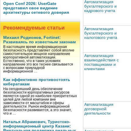
Автоматизация
Open Conf 2026: UserGate
бухгалтерского и
представил свое видение
кадрового учета
архитектуры сетевого доверия
Рекомендуемые статьи
Автоматизация
бухгалтерского и
налогового учета
Михаил Родионов, Fortinet:
Развиваясь по известным законам
В настоящее время информационная
безопасность представляет собой вполне
самостоятельное мощное направление
Автоматизация
корпоративной автоматизации.
взаимодействия с
Естественно, что в таких условиях
поставщиками и
направление это все теснее связывается
с вопросами прикладной
клиентами
информационной …
Как эффективно противостоять
кибератакам
На сегодняшний день обеспечение
безопасности корпоративных ресурсов
является одной из наиболее приоритетных
целей для любой компании вне
зависимости от масштабов и сферы
Автоматизация
деятельности. Рынок информационной
договорной
безопасности развивается, а это значит,
деятельности
что и …
Наталья Абрамович, Туристско-
информационный центр Казани:
Виртуальная поддержка реальных