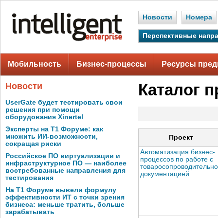
Новости
Номера
Перспективные напр
Мобильность
Бизнес-процессы
Ресурсы пред
Новости
Каталог п
UserGate будет тестировать свои
решения при помощи
оборудования Xinertel
Эксперты на Т1 Форуме: как
множить ИИ-возможности,
Проект
сокращая риски
Автоматизация бизнес-
Российское ПО виртуализации и
процессов по работе с
инфраструктурное ПО — наиболее
товаросопроводительн
востребованные направления для
документацией
тестирования
На Т1 Форуме вывели формулу
эффективности ИТ с точки зрения
бизнеса: меньше тратить, больше
зарабатывать