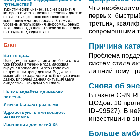
путешествий
Что необходимо
Туристический бизнес, за счет развития
которого качество жизни населения должно
первых, быстрый
повышаться, хорошо вписывается в
концепцию «умного города». К тому же
третьих, квали
уровень использования информационных
технологий в данной отрасли за последние
современными т
пятнадцать-двадцать лет …
Причина кат
Блог
Проблема подде
Вот те два...
Поводом для написания этого блога стала
систем стала ак
уже вторая в течение года массовая
вирусная эпидемия. И это стало очень
лишний тому пр
неприятным прецедентом. Ведь столь
масштабных заражений не было уже очень
давно. Впрочем, данная ситуация была
ожидаемой. Эпидемию вызвали …
Снова об эн
Не все апдейты одинаково
В газете CRN RE
полезны
ЦОДов: 10 прогно
Утечки бывают разными
ID=99527). В не
Здравствуй, племя младое,
незнакомое...
инвестиции в э
Инновации для сетей X5
Больше амби