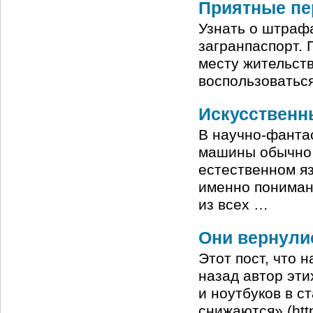
Приятные п
Узнать о штрафа
загранпаспорт.
месту жительств
воспользоваться
Искусственн
В научно-фанта
машины обычно 
естественном яз
именно пониман
из всех …
Они вернули
Этот пост, что 
назад автор эт
и ноутбуков в с
снижаются» (http