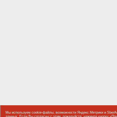
Мы используем cookie-файлы, возможности Яндекс.Метрики и SberA
данных
. Если Вы согласны с этим, пожалуйста, нажмите кнопку «П