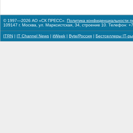
© 1997—2026 АО «СК ПРЕСС».
Политика конфиденциальности п
109147 г. Москва, ул. Марксистская, 34, строение 10. Телефон: +7
ITRN
|
IT Channel News
|
itWeek
|
Byte/Россия
|
Бестселлеры IT-ры