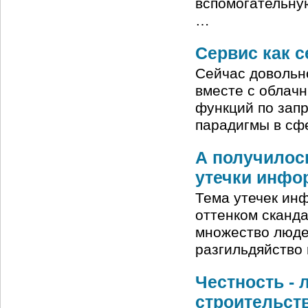
вспомогательную
…
Сервис как с
Сейчас довольно
вместе с облач
функций по запр
парадигмы в сф
А получилось
утечки инфо
Тема утечек инф
оттенком сканда
множество людей
разгильдяйство
Честность - 
строительст