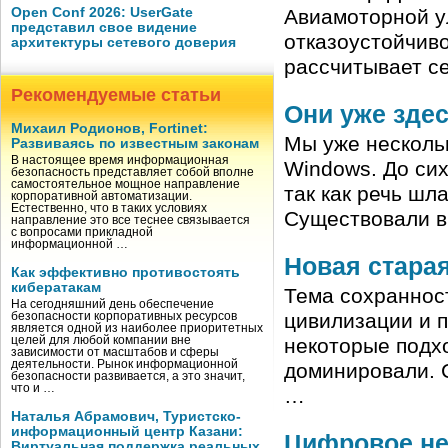
Open Conf 2026: UserGate
Авиамоторной ул
представил свое видение
отказоустойчивос
архитектуры сетевого доверия
рассчитывает се
Рекомендуемые статьи
Они уже зде
Михаил Родионов, Fortinet:
Мы уже несколь
Развиваясь по известным законам
В настоящее время информационная
Windows. До сих
безопасность представляет собой вполне
самостоятельное мощное направление
так как речь шл
корпоративной автоматизации.
Естественно, что в таких условиях
Существовали в
направление это все теснее связывается
с вопросами прикладной
информационной …
Новая стара
Как эффективно противостоять
кибератакам
Тема сохранност
На сегодняшний день обеспечение
цивилизации и 
безопасности корпоративных ресурсов
является одной из наиболее приоритетных
целей для любой компании вне
некоторые подхо
зависимости от масштабов и сферы
деятельности. Рынок информационной
доминировали. 
безопасности развивается, а это значит,
что и …
…
Наталья Абрамович, Туристско-
информационный центр Казани:
Цифровое не
Виртуальная поддержка реальных