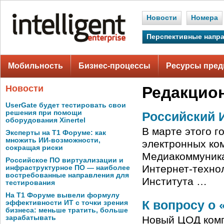
Новости
Номера
Перспективные напр
Мобильность
Бизнес-процессы
Ресурсы пред
Новости
Редакцио
UserGate будет тестировать свои
решения при помощи
Российский 
оборудования Xinertel
В марте этого г
Эксперты на Т1 Форуме: как
множить ИИ-возможности,
электронных ко
сокращая риски
Медиакоммуника
Российское ПО виртуализации и
Интернет-технол
инфраструктурное ПО — наиболее
востребованные направления для
Института …
тестирования
На Т1 Форуме вывели формулу
К вопросу о
эффективности ИТ с точки зрения
бизнеса: меньше тратить, больше
зарабатывать
Новый ЦОД комп