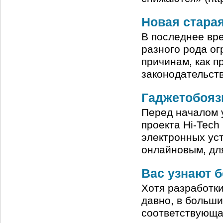
Новая стара
В последнее вр
разного рода ог
причинам, как п
законодательст
Гаджетобояз
Перед началом у
проекта Hi-Tech
электронных ус
онлайновым, дл
Вас узнают б
Хотя разработки
давно, в больш
соответствующа