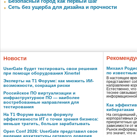
Безопасный город как первый шаг
Сеть без ущерба для дизайна и прочности
Рекоменду
Новости
Михаил Родио
UserGate будет тестировать свои решения
по известным
при помощи оборудования Xinertel
В настоящее вре
Эксперты на Т1 Форуме: как множить ИИ-
представляет со
возможности, сокращая риски
направление кор
Естественно, что
Российское ПО виртуализации и
теснее связывае
информационно
инфраструктурное ПО — наиболее
востребованные направления для
Как эффектив
тестирования
кибератакам
На Т1 Форуме вывели формулу
На сегодняшний 
корпоративных р
эффективности ИТ с точки зрения бизнеса:
приоритетных це
меньше тратить, больше зарабатывать
зависимости от 
Рынок информаци
Open Conf 2026: UserGate представил свое
это значит, что и
видение архитектуры сетевого доверия