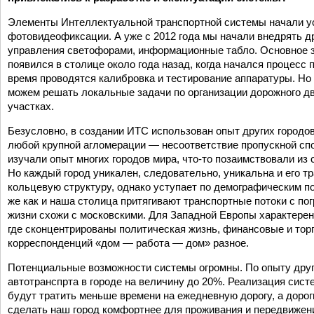
Элементы Интеллектуальной транспортной системы начали ус
фотовидеофиксации. А уже с 2012 года мы начали внедрять д
управления светофорами, информационные табло. Основное з
появился в столице около года назад, когда начался процес
время проводятся калибровка и тестирование аппаратуры. Но
можем решать локальные задачи по организации дорожного дв
участках.
Безусловно, в создании ИТС использован опыт других городов
любой крупной агломерации — несоответствие пропускной сп
изучали опыт многих городов мира, что-то позаимствовали из 
Но каждый город уникален, следовательно, уникальна и его 
кольцевую структуру, однако уступает по демографическим по
же как и наша столица притягивают транспортные потоки с пог
жизни схожи с московскими. Для Западной Европы характерен 
где сконцентрированы политическая жизнь, финансовые и торг
корреспонденций «дом — работа — дом» разное.
Потенциальные возможности системы огромны. По опыту друг
автотранспрта в городе на величину до 20%. Реализация сис
будут тратить меньше времени на ежедневную дорогу, а дорог
сделать наш город комфортнее для проживания и передвижени