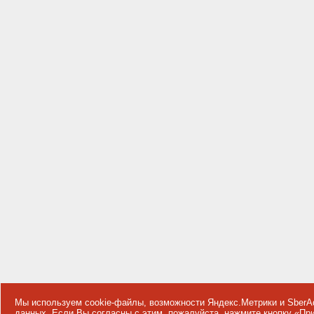
Мы используем cookie-файлы, возможности Яндекс.Метрики и SberA
данных
. Если Вы согласны с этим, пожалуйста, нажмите кнопку «П