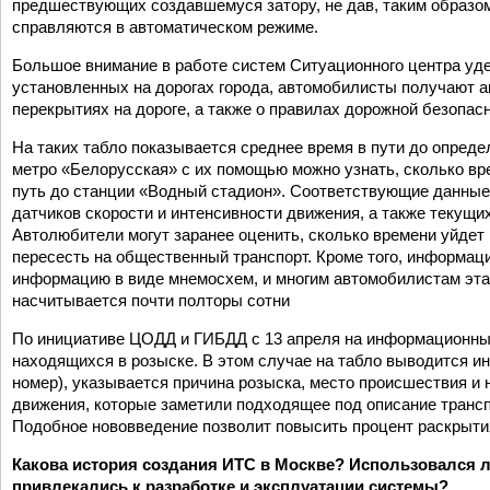
предшествующих создавшемуся затору, не дав, таким образо
справляются в автоматическом режиме.
Большое внимание в работе систем Ситуационного центра у
установленных на дорогах города, автомобилисты получают а
перекрытиях на дороге, а также о правилах дорожной безопас­
На таких табло показывается среднее время в пути до опреде
метро «Белорусская» с их помощью можно узнать, сколько в
путь до станции «Водный стадион». Соответствующие данные
датчиков скорости и интенсивности движения, а также текущ
Автолюбители могут заранее оценить, сколько времени уйдет 
пересесть на общественный транспорт. Кроме того, информац
информацию в виде мнемосхем, и многим автомобилистам эта 
насчитывается почти полторы сотни
По инициативе ЦОДД и ГИБДД с 13 апреля на информационных
находящихся в розыске. В этом случае на табло выводится и
номер), указывается причина розыска, место происшествия и
движения, которые заметили подходящее под описание трансп
Подобное нововведение позволит повысить процент раскрыти
Какова история создания ИТС в Москве? Использовался л
привлекались к разработке и эксплуатации си­стемы?