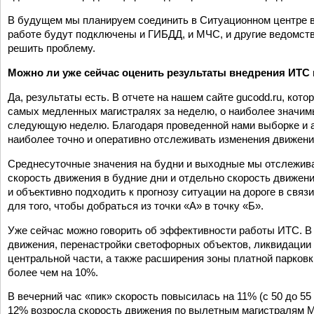
В будущем мы планируем соединить в Ситуационном центре вс
работе будут подключены и ГИБДД, и МЧС, и другие ведомств
решить проблему.
Можно ли уже сейчас оценить результаты внедрения ИТС
Да, результаты есть. В отчете на нашем сайте gucodd.ru, к
самых медленных магистралях за неделю, о наиболее значим
следующую неделю. Благодаря проведенной нами выборке и а
наиболее точно и оперативно отсле­живать изменения движения
Среднесуточные значения на будни и выходные мы отслеживае
скорость движения в будние дни и отдельно скорость движени
и объективно подходить к прогнозу ситуации на дороге в связ
для того, чтобы добраться из точки «А» в точку «Б».
Уже сейчас можно говорить об эффективности работы ИТС. В 
движения, перенастройки светофорных объектов, ликвидации 
центральной части, а также расширения зоны платной парков
более чем на 10%.
В вечерний час «пик» скорость повысилась на 11% (с 50 до 55 к
12% возросла скорость движения по вылетным магистралям М