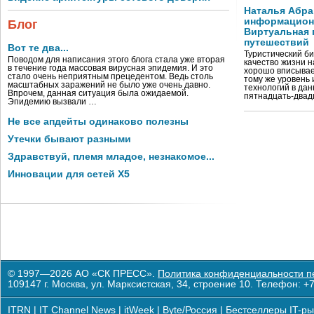
Наталья Абра
информационн
Блог
Виртуальная 
путешествий
Вот те два...
Туристический би
Поводом для написания этого блога стала уже вторая
качество жизни 
в течение года массовая вирусная эпидемия. И это
хорошо вписывае
стало очень неприятным прецедентом. Ведь столь
тому же уровень
масштабных заражений не было уже очень давно.
технологий в дан
Впрочем, данная ситуация была ожидаемой.
пятнадцать-двад
Эпидемию вызвали …
Не все апдейты одинаково полезны
Утечки бывают разными
Здравствуй, племя младое, незнакомое...
Инновации для сетей X5
© 1997—2026 АО «СК ПРЕСС».
Политика конфиденциальности п
109147 г. Москва, ул. Марксистская, 34, строение 10. Телефон: +7
ITRN
|
IT Channel News
|
itWeek
|
Byte/Россия
|
Бестселлеры IT-ры