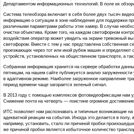
Департаментом информационных технологий. В поле их обзора
Система телеобзора включает в себя более двух тысяч виде
информацию о ситуации в зоне наблюдения для поддержки п
различными параметрами работы этих камер. В случае необхо
очистки объектива. Кроме того, на каждом светофорном контр
воздействия оператор может увидеть на экране тревожный вы
светофором. Вместе с тем у нас представлена собственная се
проезжающих через тот или иной рубеж машин и определяют с
устройств, установленных на общественном транспорте, а так
Собранная информация хранится на сервере обработки данны
пятницам, на нашем сайте публикуется анализ загруженности 
в адаптивном режиме. Наиболее загруженное направление тра
период времени чаще загорается зеленый сигнал.
В 2013 году с помощью комп­лексов фотовидеофиксации нам у
Снижение почти на четверть — поистине огромное достижение
ИТС позволяет нам распознавать и типичные возникающие на 
адекватной реакции на события. Иногда это делается в полу­
например, установить, стало ли причиной пробки произошедше
же причиной пробки является избыточное количество транспор