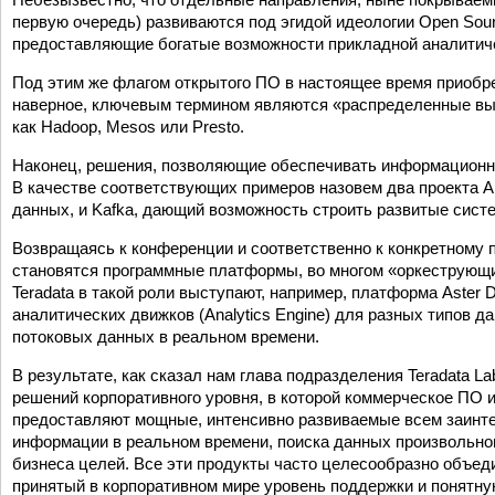
первую очередь) развиваются под эгидой идеологии Open Sou
предоставляющие богатые возможности прикладной аналитич
Под этим же флагом открытого ПО в настоящее время приобре
наверное, ключевым термином являются «распределенные вы
как Hadoop, Mesos или Presto.
Наконец, решения, позволяющие обеспечивать информационну
В качестве соответствующих примеров назовем два проекта A
данных, и Kafka, дающий возможность строить развитые сис
Возвращаясь к конференции и соответственно к конкретному 
становятся программные платформы, во многом «оркеструющи
Teradata в такой роли выступают, например, платформа Aster
аналитических движков (Analytics Engine) для разных типов д
потоковых данных в реальном времени.
В результате, как сказал нам глава подразделения Teradata
решений корпоративного уровня, в которой коммерческое ПО 
предоставляют мощные, интенсивно развиваемые всем заин
информации в реальном времени, поиска данных произвольног
бизнеса целей. Все эти продукты часто целесообразно объе
принятый в корпоративном мире уровень поддержки и понятну