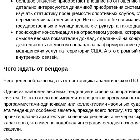
большое значение приобретают внешние по отношению к
детально интересуются динамикой приобретения систем
изучать статистику посещаемости спортивных клубов, 
перемещении населения и т. д. Не остаются без внимани
государственных и муниципальных структур, а также да
происходит консолидация на отраслевом уровне, котор
смысле весьма показателен доклад, сделанный на конфе
деятельность во многом направлена на формирование е
медицинских услуг на территории США. А это огромный
внутренних связей.
Чего ждать от вендора
Чего целесообразно ждать от поставщика аналитического ПО в
Одной из наиболее весомых тенденций в сфере корпоративно
систем. То, что около восьмидесяти процентов программного 
программистами-одиночками или коллективами «вольных художн
эта тенденция особенно заметна, прежде всего потому, что п
проектирования архитектуры конечных решений, а не через ск
характерно, что именно подобная интеграция сегодня позволя
сказали.
Небезызвестно, что отдельные направления, ныне покрываемые