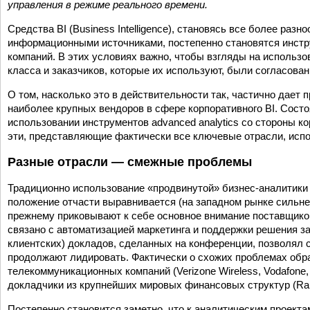
управления в режиме реального времени.
Средства BI (Business Intelligence), становясь все более ра
информационными источниками, постепенно становятся инстр
компаний. В этих условиях важно, чтобы взгляды на использ
класса и заказчиков, которые их используют, были согласован
О том, насколько это в действительности так, частично дает п
наиболее крупных вендоров в сфере корпоративного BI. Состо
использовании инструментов advanced analytics со стороны ко
эти, представляющие фактически все ключевые отрасли, испо
Разные отрасли — смежные проблемы
Традиционно использование «продвинутой» бизнес-аналитики
положение отчасти выравнивается (на западном рынке сильнее,
прежнему приковывают к себе основное внимание поставщиков
связано с автоматизацией маркетинга и поддержки решения з
клиентских) докладов, сделанных на конференции, позволял с
продолжают лидировать. Фактически о схожих проблемах обр
телекоммуникационных компаний (Verizone Wireless, Vodafone, T
докладчики из крупнейших мировых финансовых структур (Raiff
Постепенно становится заметно, что к аналитическим проекта