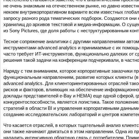
не очень знакомым на отечественном рынке, но давно известно
некоем внутрикорпоративном варианте всем известных глоба
запросу разного рода тематических подборок. Создаются они
хранилищ до архивов текстовой и ­медиа-информации. О сущес
из Sony Pictures, где доля работы с неструктурированным кон
Тесное сопряжение аналитики с другими направлениями автом
инструментами advanced analytics и принимаемые с их помощ
часто требует ИТ-инструментов, функционально далеких от ср
решения такой задачи на конференции подчеркивали, в частнос
Наряду с тем вниманием, которое корпоративные заказчики пр
функциональным направлениям, развитие которых клиенты (в
advanced analytics. Для клиенториентированных отраслей тако
рисков и факторов, влияющих на обеспечение информационной
доклады представителей e-Bay и HEMA) еще одной сферой, где
конкурентоспособности, является логистика. Такое положени
стратегий в области BI и управления корпоративными данными 
созданию исследовательских лабораторий и центров компете
Что касается отраслей, в которых тщательный анализ клиентс
они также начинают двигаться в этом направлении. Одна из 
наладить интенсивную обратную связь с потребителем. Приме