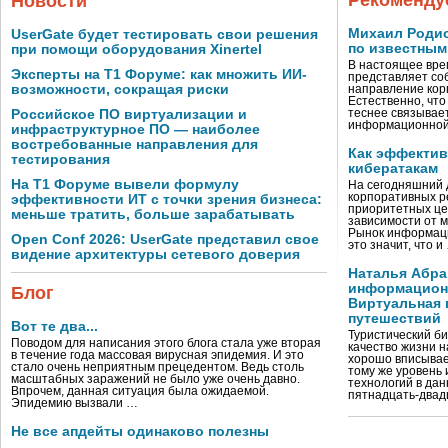
Рекоменду
Новости
Михаил Родио
UserGate будет тестировать свои решения
по известным
при помощи оборудования Xinertel
В настоящее вре
Эксперты на Т1 Форуме: как множить ИИ-
представляет со
возможности, сокращая риски
направление кор
Естественно, что
Российское ПО виртуализации и
теснее связывае
информационно
инфраструктурное ПО — наиболее
востребованные направления для
Как эффектив
тестирования
кибератакам
На Т1 Форуме вывели формулу
На сегодняшний 
корпоративных р
эффективности ИТ с точки зрения бизнеса:
приоритетных це
меньше тратить, больше зарабатывать
зависимости от 
Рынок информаци
Open Conf 2026: UserGate представил свое
это значит, что и
видение архитектуры сетевого доверия
Наталья Абра
информационн
Блог
Виртуальная 
путешествий
Вот те два...
Туристический би
Поводом для написания этого блога стала уже вторая
качество жизни 
в течение года массовая вирусная эпидемия. И это
хорошо вписывае
стало очень неприятным прецедентом. Ведь столь
тому же уровень
масштабных заражений не было уже очень давно.
технологий в дан
Впрочем, данная ситуация была ожидаемой.
пятнадцать-двад
Эпидемию вызвали …
Не все апдейты одинаково полезны