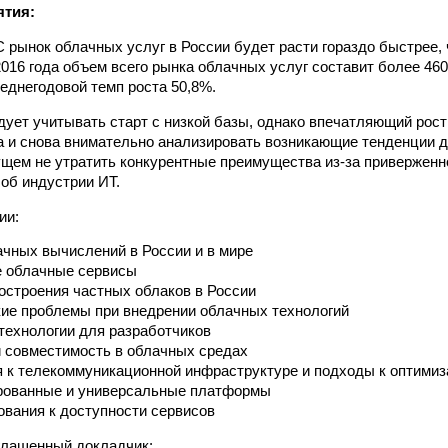
ятия:
C рынок облачных услуг в России будет расти гораздо быстрее,
 2016 года объем всего рынка облачных услуг составит более 460
еднегодовой темп роста 50,8%.
дует учитывать старт с низкой базы, однако впечатляющий рост
а и снова внимательно анализировать возникающие тенденции дл
ем не утратить конкурентные преимущества из-за приверженн
об индустрии ИТ.
ии:
чных вычислений в России и в мире
е облачные сервисы
остроения частных облаков в России
ие проблемы при внедрении облачных технологий
технологии для разработчиков
 совместимость в облачных средах
 к телекоммуникационной инфраструктуре и подходы к оптимиз
рованные и универсальные платформы
ования к доступности сервисов
глашенный докладчик: