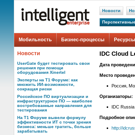
Новости
Но
Перспективные
Мобильность
Бизнес-процессы
Ресурсы
Новости
IDC Cloud 
UserGate будет тестировать свои
Дата проведени
решения при помощи
оборудования Xinertel
Место проведен
Эксперты на Т1 Форуме: как
множить ИИ-возможности,
Россия, Мо
сокращая риски
Организаторы:
Российское ПО виртуализации и
инфраструктурное ПО — наиболее
востребованные направления для
IDC Russia
тестирования
Подробное опи
На Т1 Форуме вывели формулу
эффективности ИТ с точки зрения
бизнеса: меньше тратить, больше
http://idcr
зарабатывать