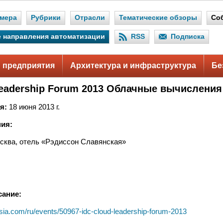
мера
Рубрики
Отрасли
Тематические обзоры
Со
 направления автоматизации
RSS
Подписка
 предприятия
Архитектура и инфраструктура
Бе
Leadership Forum 2013 Облачные вычисления
я:
18 июня 2013 г.
ия:
сква, отель «Рэдиссон Славянская»
сание:
ussia.com/ru/events/50967-idc-cloud-leadership-forum-2013