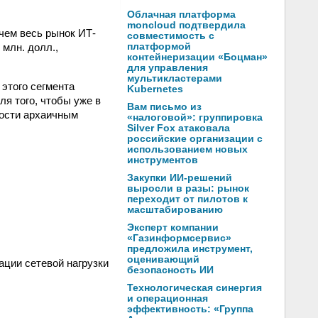
Облачная платформа
moncloud подтвердила
 чем весь рынок ИТ-
совместимость с
 млн. долл.,
платформой
контейнеризации «Боцман»
для управления
мультикластерами
 этого сегмента
Kubernetes
я того, чтобы уже в
Вам письмо из
ости архаичным
«налоговой»: группировка
Silver Fox атаковала
российские организации с
использованием новых
инструментов
Закупки ИИ-решений
выросли в разы: рынок
переходит от пилотов к
масштабированию
Эксперт компании
«Газинформсервис»
предложила инструмент,
оценивающий
ации сетевой нагрузки
безопасность ИИ
Технологическая синергия
и операционная
эффективность: «Группа