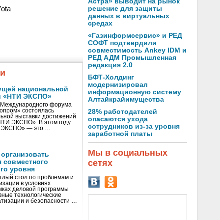
Астра» выводит на рынок
ota
решение для защиты
данных в виртуальных
средах
«Газинформсервис» и РЕД
СОФТ подтвердили
совместимость Ankey IDM и
РЕД АДМ Промышленная
редакция 2.0
жи
БФТ-Холдинг
модернизировал
ущей национальной
информационную систему
и «НТИ ЭКСПО»
Алтайкрайимущества
V Международного форума
нопром» состоялась
28% работодателей
ьной выставки достижений
опасаются ухода
«НТИ ЭКСПО». В этом году
сотрудников из-за уровня
И ЭКСПО» — это …
заработной платы
Мы в социальных
 организовать
я совместного
сетях
го уровня
глый стол по проблемам и
зации в условиях
мках деловой программы
вные технологические
тизации и безопасности …