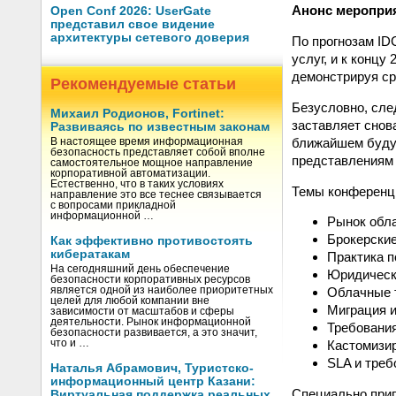
Анонс меропри
Open Conf 2026: UserGate
представил свое видение
архитектуры сетевого доверия
По прогнозам ID
услуг, и к концу
демонстрируя ср
Рекомендуемые статьи
Безусловно, сле
Михаил Родионов, Fortinet:
заставляет снов
Развиваясь по известным законам
ближайшем будущ
В настоящее время информационная
безопасность представляет собой вполне
представлениям 
самостоятельное мощное направление
корпоративной автоматизации.
Естественно, что в таких условиях
Темы конференц
направление это все теснее связывается
с вопросами прикладной
информационной …
Рынок обла
Брокерски
Как эффективно противостоять
кибератакам
Практика п
На сегодняшний день обеспечение
Юридическ
безопасности корпоративных ресурсов
является одной из наиболее приоритетных
Облачные 
целей для любой компании вне
Миграция и
зависимости от масштабов и сферы
деятельности. Рынок информационной
Требования
безопасности развивается, а это значит,
что и …
Кастомизи
SLA и треб
Наталья Абрамович, Туристско-
информационный центр Казани:
Специально при
Виртуальная поддержка реальных