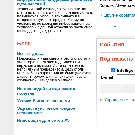
путешествий
Кирилл Меньшов
Туристический бизнес, за счет развития
которого качество жизни населения должно
Другие событи
повышаться, хорошо вписывается в
концепцию «умного города». К тому же
уровень использования информационных
технологий в данной отрасли за последние
пятнадцать-двадцать лет …
Блог
События
Вот те два...
Подписка на
Поводом для написания этого блога стала
уже вторая в течение года массовая
вирусная эпидемия. И это стало очень
неприятным прецедентом. Ведь столь
Intellig
масштабных заражений не было уже очень
давно. Впрочем, данная ситуация была
E-mail
ожидаемой. Эпидемию вызвали …
Не все апдейты одинаково
полезны
Управление по
Утечки бывают разными
Здравствуй, племя младое,
незнакомое...
Инновации для сетей X5