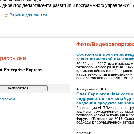
, директор департамента развития и программного управления, Y
я
Версия для печати
Фото/Видеорепорта
Состоялась премьера вед
 рассылки
технологической выставк
20–22 июня 2017 года в рамках 
технологического развития «Тех
ent Enterprise Express
премьера обновленной национал
науки, технологий и инноваций 
она обрела новый формат: «НТ
Ассоциация «НППА»
Олег Сердюков: Мы хотим
содружество компаний дл
дпиской
создания продукта мирово
Ассоциация «НППА» провела кру
задачам промышленной автомати
технологической революции в ра
Форума «Технопром»-2017. Осно
подходы к промышленной автома
ПМСОФТ