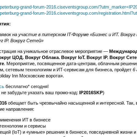
kt-peterburg-grand-forum-2016.ciseventsgroup.com/?utm_marker=IP
t-peterburg-grand-forum-2016.ciseventsgroup.com/registration.htm
ятия:
аявок на участие в питерском IT-Форуме «Бизнес и ИТ. Вокруг
уг IP. Вокруг Сетей»
страция на уникальное отраслевое мероприятие —
Междунаро
округ ЦОД. Вокруг Облака. Вокруг IoT. Вокруг IP. Вокруг Сет
ге
. Мероприятие, посвященное дата-центрам, облачным решени
м, сетевым технологиям и ИТ-сервисам для бизнеса, пройдет
6
liday Inn Московские ворота».
сь
бесплатно* сегодня!
и не забудьте указать ваш промо-код:
IP2016SKP
)
016
обещает быть чрезвычайно насыщенной и интересной. Так, 
ие направления:
рименения ИТ в бизнесе
технологии и сервисы
ещей (IoT) и «умные» решения в бизнесе, повседневной жизни и