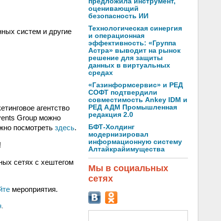
предложила инструмент,
оценивающий
безопасность ИИ
Технологическая синергия
нных систем и другие
и операционная
эффективность: «Группа
Астра» выводит на рынок
решение для защиты
данных в виртуальных
средах
«Газинформсервис» и РЕД
СОФТ подтвердили
совместимость Ankey IDM и
РЕД АДМ Промышленная
етинговое агентство
редакция 2.0
vents Group можно
БФТ-Холдинг
ожно посмотреть
здесь
.
модернизировал
информационную систему
!
Алтайкрайимущества
ных сетях с хештегом
Мы в социальных
сетях
йте
мероприятия.
я
.