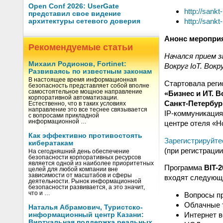
Open Conf 2026: UserGate
http://san
представил свое видение
http://sank
архитектуры сетевого доверия
Анонс меропри
Рекомендуемые статьи
Начался прием з
Михаил Родионов, Fortinet:
Вокруг IoT. Вокр
Развиваясь по известным законам
В настоящее время информационная
Стартовала реги
безопасность представляет собой вполне
самостоятельное мощное направление
«Бизнес и ИТ. В
корпоративной автоматизации.
Санкт-Петербур
Естественно, что в таких условиях
направление это все теснее связывается
IP-коммуникация
с вопросами прикладной
информационной …
центре отеля «Ho
Как эффективно противостоять
Зарегистрируйте
кибератакам
(при регистраци
На сегодняшний день обеспечение
безопасности корпоративных ресурсов
является одной из наиболее приоритетных
Программа
BIT-2
целей для любой компании вне
зависимости от масштабов и сферы
входят следующ
деятельности. Рынок информационной
безопасности развивается, а это значит,
что и …
Вопросы п
Облачные 
Наталья Абрамович, Туристско-
Интернет в
информационный центр Казани:
Виртуальная поддержка реальных