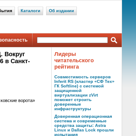
бытия
Каталоги
Об издании
зопасность
. Вокруг
Лидеры
читательского
6 в Санкт-
рейтинга
Совместимость серверов
Inferit RS (кластер «СФ Тех»
ГК Softline) с системой
защищенной
виртуализации zVirt
поможет строить
сковские ворота»
доверенные
инфраструктуры
Доверенная операционная
система и современные
средства защиты: Astra
Linux и Dallas Lock прошли
испытания