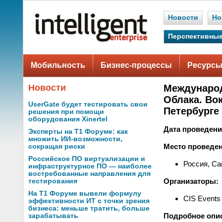
Новости
Но
Перспективные
Мобильность
Бизнес-процессы
Ресурсы
Новости
Международ
Облака. Вок
UserGate будет тестировать свои
Петербурге
решения при помощи
оборудования Xinertel
Дата проведени
Эксперты на Т1 Форуме: как
множить ИИ-возможности,
Место проведен
сокращая риски
Российское ПО виртуализации и
Россия, Са
инфраструктурное ПО — наиболее
востребованные направления для
Организаторы:
тестирования
На Т1 Форуме вывели формулу
CIS Events
эффективности ИТ с точки зрения
бизнеса: меньше тратить, больше
Подробное опи
зарабатывать