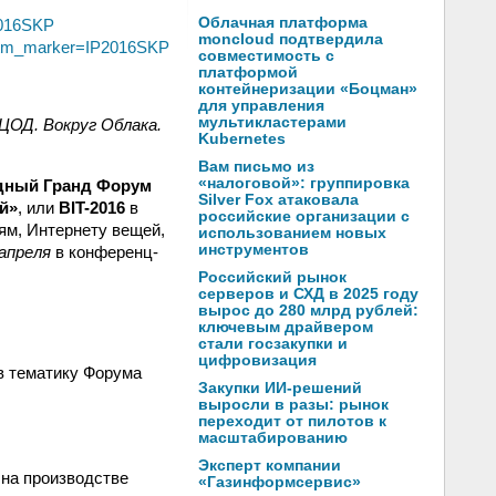
Облачная платформа
2016SKP
moncloud подтвердила
l?utm_marker=IP2016SKP
совместимость с
платформой
контейнеризации «Боцман»
для управления
мультикластерами
 ЦОД. Вокруг Облака.
Kubernetes
Вам письмо из
«налоговой»: группировка
дный Гранд Форум
Silver Fox атаковала
ей»
, или
BIT-2016
в
российские организации с
ям, Интернету вещей,
использованием новых
инструментов
 апреля
в конференц-
Российский рынок
серверов и СХД в 2025 году
вырос до 280 млрд рублей:
ключевым драйвером
стали госзакупки и
цифровизация
в тематику Форума
Закупки ИИ-решений
выросли в разы: рынок
переходит от пилотов к
масштабированию
Эксперт компании
 на производстве
«Газинформсервис»