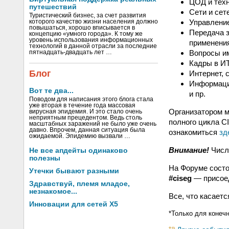
ЦОД и техн
путешествий
Сети и сет
Туристический бизнес, за счет развития
Управление
которого качество жизни населения должно
повышаться, хорошо вписывается в
Передача з
концепцию «умного города». К тому же
уровень использования информационных
применения
технологий в данной отрасли за последние
Вопросы им
пятнадцать-двадцать лет …
Кадры в ИТ
Блог
Интернет, 
Информаци
Вот те два...
и пр.
Поводом для написания этого блога стала
уже вторая в течение года массовая
Организатором м
вирусная эпидемия. И это стало очень
неприятным прецедентом. Ведь столь
полного цикла C
масштабных заражений не было уже очень
давно. Впрочем, данная ситуация была
ознакомиться
зд
ожидаемой. Эпидемию вызвали …
Внимание!
Число
Не все апдейты одинаково
полезны
На Форуме состо
Утечки бывают разными
#ciseg
— присое
Здравствуй, племя младое,
незнакомое...
Все, что касает
Инновации для сетей X5
*Только для конеч