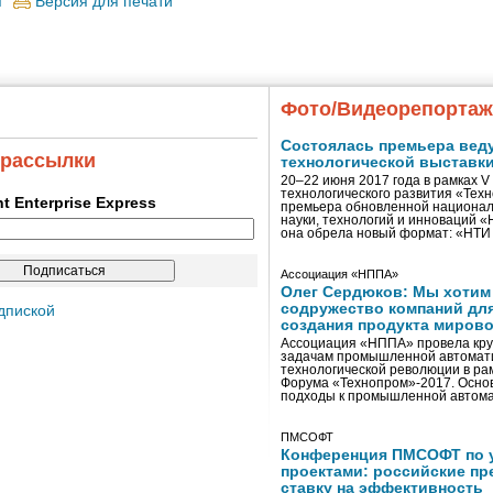
я
Версия для печати
Фото/Видеорепорта
Состоялась премьера вед
 рассылки
технологической выставк
20–22 июня 2017 года в рамках 
технологического развития «Тех
ent Enterprise Express
премьера обновленной национал
науки, технологий и инноваций 
она обрела новый формат: «НТ
Ассоциация «НППА»
Олег Сердюков: Мы хотим
содружество компаний дл
дпиской
создания продукта мирово
Ассоциация «НППА» провела кру
задачам промышленной автомати
технологической революции в ра
Форума «Технопром»-2017. Осно
подходы к промышленной автома
ПМСОФТ
Конференция ПМСОФТ по 
проектами: российские пр
ставку на эффективность