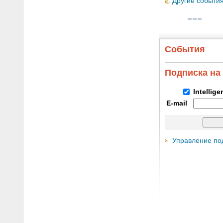
Другие событи
События
Подписка на
Intellig
E-mail
Управление по