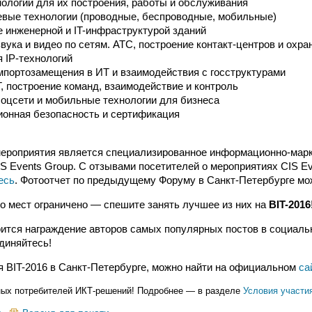
ологии для их построения, работы и обслуживания
евые технологии (проводные, беспроводные, мобильные)
 инженерной и IT-инфраструктурой зданий
вука и видео по сетям. АТС, построение контакт-центров и охра
 IP-технологий
портозамещения в ИТ и взаимодействия с госструктурами
, построение команд, взаимодействие и контроль
соцсети и мобильные технологии для бизнеса
онная безопасность и сертификация
ероприятия является специализированное информационно-марк
IS Events Group. С отзывами посетителей о мероприятиях CIS E
есь
. Фотоотчет по предыдущему Форуму в Санкт-Петербурге м
 мест ограничено — спешите занять лучшее из них на
BIT-2016
ится награждение авторов самых популярных постов в социаль
диняйтесь!
ся BIT-2016 в Санкт-Петербурге, можно найти на официальном
са
ных потребителей ИКТ-решений! Подробнее — в разделе
Условия участи