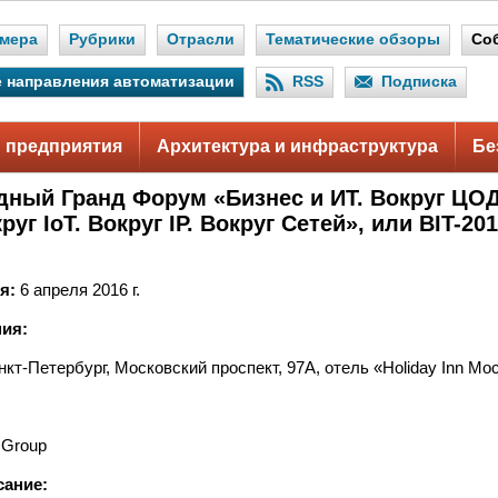
мера
Рубрики
Отрасли
Тематические обзоры
Со
 направления автоматизации
RSS
Подписка
 предприятия
Архитектура и инфраструктура
Бе
ный Гранд Форум «Бизнес и ИТ. Вокруг ЦОД
руг IoT. Вокруг IP. Вокруг Сетей», или BIT-201
я:
6 апреля 2016 г.
ия:
нкт-Петербург, Московский проспект, 97А, отель «Holiday Inn Мо
 Group
сание: