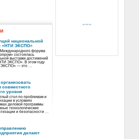
жи
ущей национальной
и «НТИ ЭКСПО»
V Международного форума
нопром» состоялась
ьной выставки достижений
«НТИ ЭКСПО». В этом году
И ЭКСПО» — это …
 организовать
я совместного
го уровня
глый стол по проблемам и
зации в условиях
мках деловой программы
вные технологические
тизации и безопасности …
управлению
едприятия делают