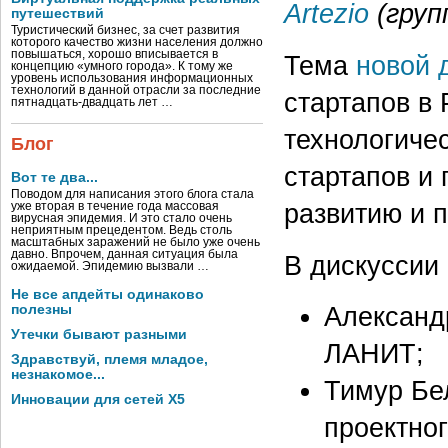
Artezio
(гру
путешествий
Туристический бизнес, за счет развития
которого качество жизни населения должно
повышаться, хорошо вписывается в
Тема
новой 
концепцию «умного города». К тому же
уровень использования информационных
технологий в данной отрасли за последние
стартапов в
пятнадцать-двадцать лет …
технологичес
Блог
стартапов и 
Вот те два...
Поводом для написания этого блога стала
развитию и 
уже вторая в течение года массовая
вирусная эпидемия. И это стало очень
неприятным прецедентом. Ведь столь
масштабных заражений не было уже очень
давно. Впрочем, данная ситуация была
В дискуссии 
ожидаемой. Эпидемию вызвали …
Не все апдейты одинаково
полезны
Александ
Утечки бывают разными
ЛАНИТ;
Здравствуй, племя младое,
незнакомое...
Тимур Бе
Инновации для сетей X5
проектног