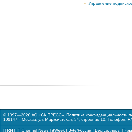
Управление подписко
© 1997—2026 АО «СК ПРЕСС».
Политика конфиденциальности п
109147 г. Москва, ул. Марксистская, 34, строение 10. Телефон: +7
ITRN
|
IT Channel News
|
itWeek
|
Byte/Россия
|
Бестселлеры IT-ры