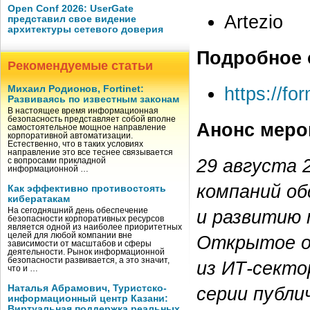
Open Conf 2026: UserGate
Artezio
представил свое видение
архитектуры сетевого доверия
Подробное 
Рекомендуемые статьи
https://f
Михаил Родионов, Fortinet:
Развиваясь по известным законам
В настоящее время информационная
безопасность представляет собой вполне
Анонс меро
самостоятельное мощное направление
корпоративной автоматизации.
Естественно, что в таких условиях
направление это все теснее связывается
29 августа 
с вопросами прикладной
информационной …
компаний об
Как эффективно противостоять
кибератакам
На сегодняшний день обеспечение
и развитию 
безопасности корпоративных ресурсов
является одной из наиболее приоритетных
целей для любой компании вне
Открытое о
зависимости от масштабов и сферы
деятельности. Рынок информационной
безопасности развивается, а это значит,
из ИТ-секто
что и …
Наталья Абрамович, Туристско-
серии публи
информационный центр Казани:
Виртуальная поддержка реальных