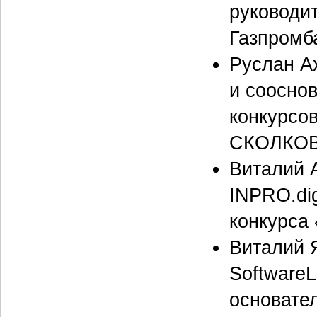
руководи
Газпромб
Руслан Ах
и сооснов
конкурсо
СКОЛКОВ
Виталий 
INPRO.dig
конкурса
Виталий 
SoftwareL
основате