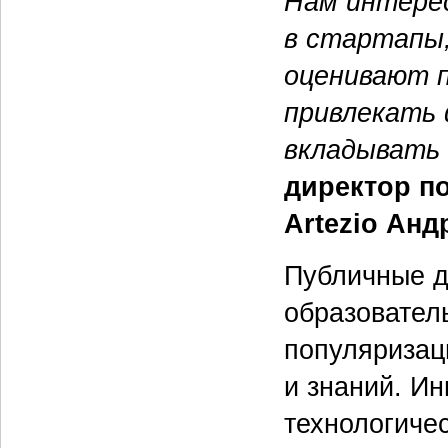
Нам интерес
в стартапы
оценивают п
привлекать 
вкладывать 
директор п
Artezio Анд
Публичные д
образовател
популяризац
и знаний. И
технологиче