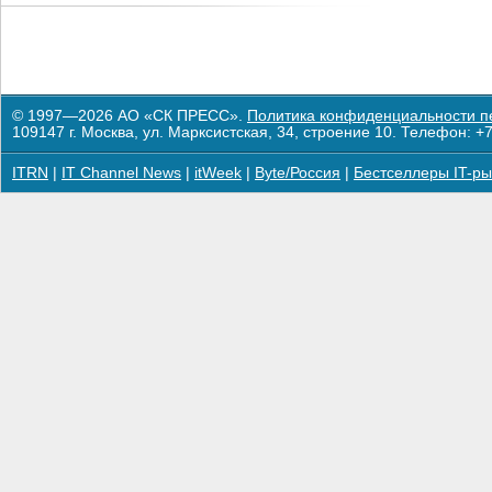
© 1997—2026 АО «СК ПРЕСС».
Политика конфиденциальности п
109147 г. Москва, ул. Марксистская, 34, строение 10. Телефон: +7
ITRN
|
IT Channel News
|
itWeek
|
Byte/Россия
|
Бестселлеры IT-ры