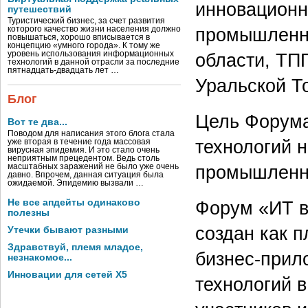
инновационн
путешествий
Туристический бизнес, за счет развития
промышленно
которого качество жизни населения должно
повышаться, хорошо вписывается в
концепцию «умного города». К тому же
уровень использования информационных
области, ТП
технологий в данной отрасли за последние
пятнадцать-двадцать лет …
Уральской Т
Блог
Цель Форума
Вот те два...
Поводом для написания этого блога стала
технологий 
уже вторая в течение года массовая
вирусная эпидемия. И это стало очень
неприятным прецедентом. Ведь столь
промышленн
масштабных заражений не было уже очень
давно. Впрочем, данная ситуация была
ожидаемой. Эпидемию вызвали …
Не все апдейты одинаково
Форум «ИТ 
полезны
создан как 
Утечки бывают разными
Здравствуй, племя младое,
бизнес-прил
незнакомое...
Инновации для сетей X5
технологий в