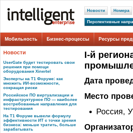
Новости
Номера
Перспективные напр
Мобильность
Бизнес-процессы
Ресурсы пред
Новости
I-й регио
UserGate будет тестировать свои
промышле
решения при помощи
оборудования Xinertel
Дата прове
Эксперты на Т1 Форуме: как
множить ИИ-возможности,
сокращая риски
Место пров
Российское ПО виртуализации и
инфраструктурное ПО — наиболее
востребованные направления для
тестирования
Россия, 
На Т1 Форуме вывели формулу
эффективности ИТ с точки зрения
Организато
бизнеса: меньше тратить, больше
зарабатывать