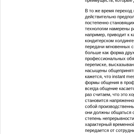
преимуществ, которые 
В то же время переход
действительно предпол
постепенно становящих
технологии намерены р
например, приводит к 
кондитерском холдинге
передачи мгновенных со
больше как форма дру
профессиональных обяз
переписке, высказывани
насыщены общеприняты
кажется, что instant m
формы общения в профе
всегда общение касаетс
раз считаем, что это 
становится напряженно
собой производственным
они должны общаться о
степень непрерывности
характерный временной
передается от сотрудни