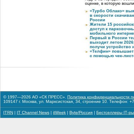
оценке, в которую вошл
«Турбо Облако» выя
в скорости скачива
России
Жители 15 российск
доступ к парковочн
мобильного интерне
Первый в России те
выходит летом 2026
получи устройство 
«Телфин» повышает 
с помощью чек-лист
© 1997—2026 АО «СК ПРЕСС».
Политика конфиденциальности п
109147 г. Москва, ул. Марксистская, 34, строение 10. Телефон: +7
ITRN
|
IT Channel News
|
itWeek
|
Byte/Россия
|
Бестселлеры IT-ры