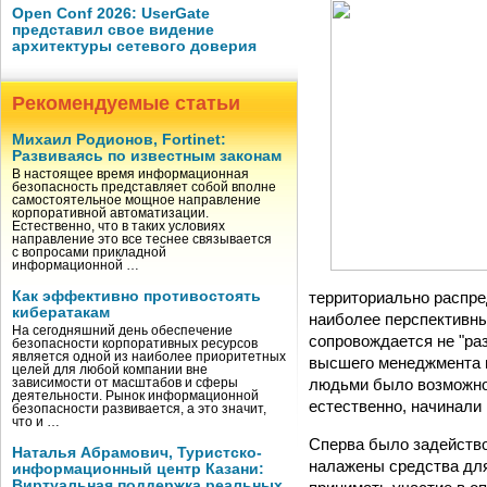
Open Conf 2026: UserGate
представил свое видение
архитектуры сетевого доверия
Рекомендуемые статьи
Михаил Родионов, Fortinet:
Развиваясь по известным законам
В настоящее время информационная
безопасность представляет собой вполне
самостоятельное мощное направление
корпоративной автоматизации.
Естественно, что в таких условиях
направление это все теснее связывается
с вопросами прикладной
информационной …
территориально распре
Как эффективно противостоять
кибератакам
наиболее перспективны
На сегодняшний день обеспечение
сопровождается не "ра
безопасности корпоративных ресурсов
является одной из наиболее приоритетных
высшего менеджмента 
целей для любой компании вне
людьми было возможно 
зависимости от масштабов и сферы
деятельности. Рынок информационной
естественно, начинали 
безопасности развивается, а это значит,
что и …
Сперва было задейство
Наталья Абрамович, Туристско-
налажены средства для
информационный центр Казани:
Виртуальная поддержка реальных