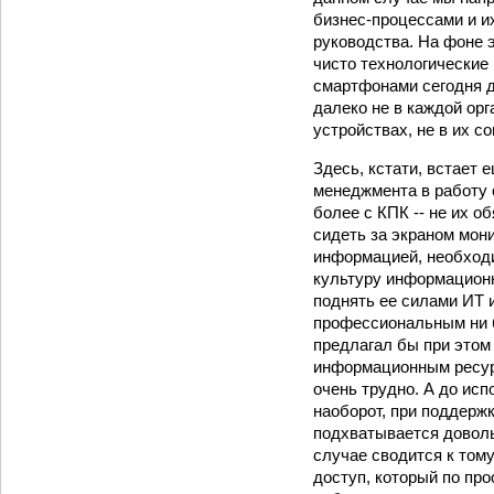
бизнес-процессами и и
руководства. На фоне 
чисто технологические
смартфонами сегодня д
далеко не в каждой орг
устройствах, не в их с
Здесь, кстати, встает 
менеджмента в работу 
более с КПК -- не их о
сидеть за экраном мони
информацией, необходи
культуру информационн
поднять ее силами ИТ 
профессиональным ни б
предлагал бы при этом
информационным ресур
очень трудно. А до исп
наоборот, при поддерж
подхватывается доволь
случае сводится к том
доступ, который по пр