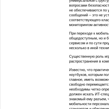
универсальной структу
вопросами безопасност
не обеспечиваются по 
сообщений -- это не у
соответствующего клас
мониторингом активност
При переходе к мобиль
общедоступным, но и б
сервисом и по сути пр
несколько в иной техни
Существенную роль игр
распространения в комп
Известно, что практич
ноутбуков, которым по
главное, иметь возмож
свободно перемещается
необходимы четко опре
должен искать ИТ-спец
знакомый ему разъем, 
мобильности персонала
стандартов и обеспеч