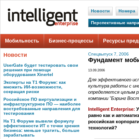
Новости
Номера
Перспективные напр
Мобильность
Бизнес-процессы
Ресурсы пред
Новости
Спецвыпуск 7, 2006
Фундамент моби
UserGate будет тестировать свои
решения при помощи
13.09.2006
оборудования Xinertel
Для эффективного исп
Эксперты на Т1 Форуме: как
культура работы с ин
множить ИИ-возможности,
определяется целым р
сокращая риски
компании "Бэринг Вос
Российское ПО виртуализации и
инфраструктурное ПО — наиболее
Intelligent Enterprise:
У
востребованные направления для
тестирования
равно как и автомати
российская корпорат
На Т1 Форуме вывели формулу
эффективности ИТ с точки зрения
технологий?
бизнеса: меньше тратить, больше
зарабатывать