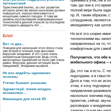
принимать участие в оп
путешествий
там, где они в это вре
Туристический бизнес, за счет развития
полной мере были заде
которого качество жизни населения должно
повышаться, хорошо вписывается в
пр. И, таким образом,
концепцию «умного города». К тому же
сотрудников, являются
уровень использования информационных
технологий в данной отрасли за последние
менеджменту как целом
пятнадцать-двадцать лет …
Но всё это скорее име
Блог
технологиями мы заняли
направленных на то, ч
Вот те два...
комфортным для самой 
Поводом для написания этого блога стала
уже вторая в течение года массовая
вирусная эпидемия. И это стало очень
Получается, что обе 
неприятным прецедентом. Ведь столь
масштабных заражений не было уже очень
мобильного офиса --
давно. Впрочем, данная ситуация была
ожидаемой. Эпидемию вызвали …
Да, это так и есть. С
Не все апдейты одинаково
подходами, а в смысле
полезны
Дело в том, что их исп
Утечки бывают разными
этом, я хочу подчеркн
Здравствуй, племя младое,
направления развивалис
незнакомое...
насколько значима по
Инновации для сетей X5
проектов, сейчас звуча
разговорах о внедрении
данном случае мы напр