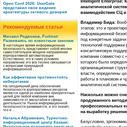
Intelligent Enterpris
Open Conf 2026: UserGate
аналитической систе
представил свое видение
взаимодействия СЦ и
архитектуры сетевого доверия
Владимир Бида:
Вообщ
Рекомендуемые статьи
этапов: это и проекти
информационной безопа
Михаил Родионов, Fortinet:
под конкретные задачи
Развиваясь по известным законам
технологий поддержки 
В настоящее время информационная
безопасность представляет собой вполне
консалтинговую поддер
самостоятельное мощное направление
компании совместно с 
корпоративной автоматизации.
Естественно, что в таких условиях
которого было определ
направление это все теснее связывается
с вопросами прикладной
организационная струк
информационной …
власти, определены це
Как эффективно противостоять
работы в плановом и ч
кибератакам
аналитиче­ской системы
На сегодняшний день обеспечение
безопасности корпоративных ресурсов
является одной из наиболее приоритетных
Насколько можно счи
целей для любой компании вне
продуманного методи
зависимости от масштабов и сферы
деятельности. Рынок информационной
профессиональных ко
безопасности развивается, а это значит,
что и …
на выработку решени
Наталья Абрамович, Туристско-
Безусловно, эргономик
информационный центр Казани:
Виртуальная поддержка реальных