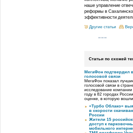
наше управление отвеч
реформы в Сахалинско
эффективности деятель
Другие статьи
Вер
Статьи по схожей те
МегаФон подтвердил в
голосовой связи
МегаФон показал лучшие
голосовой связи в стран
исследование компании
году в 82 городах Росси
оценке, в которую вошл
«Турбо Облако» выя
в скорости скачива
России
Жители 15 российск
доступ к парковочн
мобильного интерне
TMS платформа Vezu