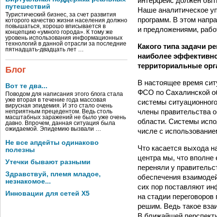
интерфейс должен быть
путешествий
Наше аналитическое у
Туристический бизнес, за счет развития
программ. В этом напр
которого качество жизни населения должно
повышаться, хорошо вписывается в
и предложениями, рабо
концепцию «умного города». К тому же
уровень использования информационных
технологий в данной отрасли за последние
Какого типа задачи р
пятнадцать-двадцать лет …
наиболее эффективно
территориальные ор
Блог
В настоящее время сит
Вот те два...
ФСО по Сахалинской об
Поводом для написания этого блога стала
уже вторая в течение года массовая
системы ситуационного
вирусная эпидемия. И это стало очень
члены правительства о
неприятным прецедентом. Ведь столь
масштабных заражений не было уже очень
области. Системы испол
давно. Впрочем, данная ситуация была
ожидаемой. Эпидемию вызвали …
числе с использование
Не все апдейты одинаково
Что касается выхода н
полезны
центра мы, что вполне 
Утечки бывают разными
переняли у правительс
Здравствуй, племя младое,
обеспечения взаимодей
незнакомое...
сих пор поставляют ин
Инновации для сетей X5
на стадии переговоров
решим. Ведь такое вза
В ближайшей перспекти