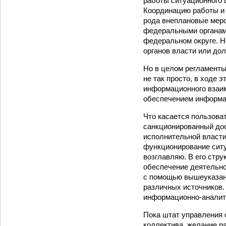
работы ситуационного 
Координацию работы и 
рода внеплановые меро
федеральными органам
федеральном округе. Но
органов власти или до
Но в целом регламенты
не так просто, в ходе 
информационного взаи
обеспечением информац
Что касается пользова
санкционированный дос
исполнительной власти
функционирование ситу
возглавляю. В его стру
обеспечение деятельно
с помощью вышеуказанн
различных источников.
информационно-аналити
Пока штат управления 
коллектива, желание р