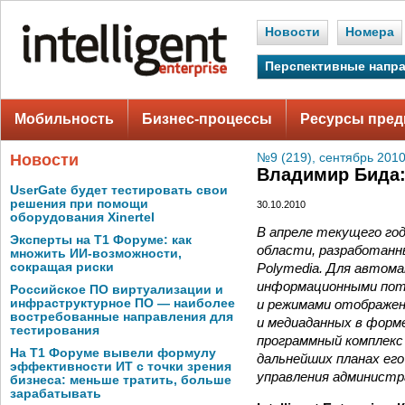
Новости
Номера
Перспективные напр
Мобильность
Бизнес-процессы
Ресурсы пред
Новости
№9 (219), сентябрь 2010
Владимир Бида:
UserGate будет тестировать свои
решения при помощи
30.10.2010
оборудования Xinertel
В апреле текущего го
Эксперты на Т1 Форуме: как
области, разработанн
множить ИИ-возможности,
Polymedia. Для автом
сокращая риски
информационными пото
Российское ПО виртуализации и
и режимами отображен
инфраструктурное ПО — наиболее
востребованные направления для
и медиаданных в форме
тестирования
программный комплекс
На Т1 Форуме вывели формулу
дальнейших планах ег
эффективности ИТ с точки зрения
управления администр
бизнеса: меньше тратить, больше
зарабатывать