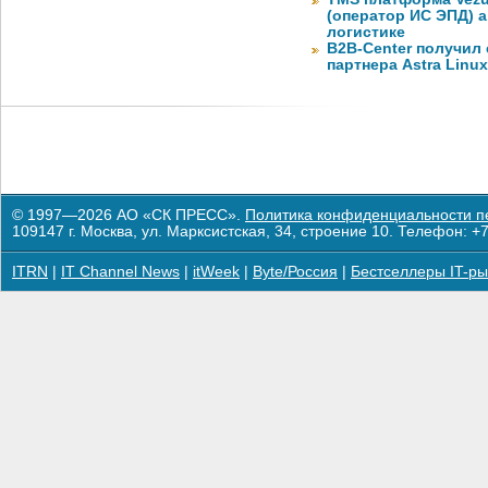
(оператор ИС ЭПД) 
логистике
B2B-Center получил 
партнера Astra Linux
© 1997—2026 АО «СК ПРЕСС».
Политика конфиденциальности п
109147 г. Москва, ул. Марксистская, 34, строение 10. Телефон: +7
ITRN
|
IT Channel News
|
itWeek
|
Byte/Россия
|
Бестселлеры IT-ры