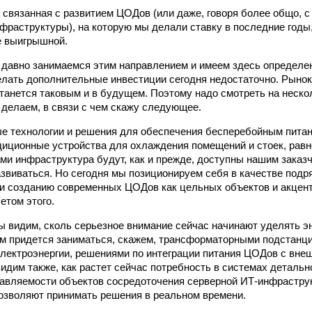
, связанная с развитием ЦОДов (или даже, говоря более общо, 
фраструктуры), на которую мы делали ставку в последние годы
е выигрышной.
 давно занимаемся этим направлением и имеем здесь определен
елать дополнительные инвестиции сегодня недостаточно. Рынок
станется таковым и в будущем. Поэтому надо смотреть на неско
, делаем, в связи с чем скажу следующее.
е технологии и решения для обеспечения бесперебойным пита
иционные устройства для охлаждения помещений и стоек, равно
ми инфраструктура будут, как и прежде, доступны нашим заказч
азвиваться. Но сегодня мы позиционируем себя в качестве подр
и созданию современных ЦОДов как цельных объектов и акцен
етом этого.
мы видим, сколь серьезное внимание сейчас начинают уделять э
нам придется заниматься, скажем, трансформаторными подстанц
лектроэнергии, решениями по интеграции питания ЦОДов с вне
идим также, как растет сейчас потребность в системах детальн
авляемости объектов сосредоточения серверной ИТ-инфраструк
позволяют принимать решения в реальном времени.