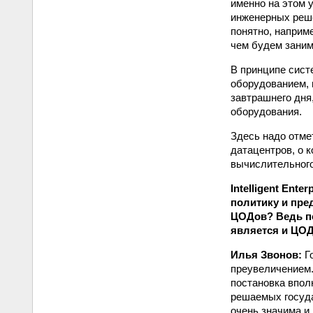
именно на этом 
инженерных реше
понятно, наприм
чем будем заним
В принципе сист
оборудованием, и
завтрашнего дня
оборудования.
Здесь надо отме
датацентров, о 
вычислительного
Intelligent Ent
политику и пре
ЦОДов? Ведь по
является и ЦО
Илья Звонов:
Го
преувеличением.
постановка впол
решаемых госуд
очень значима и