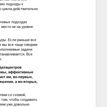
аях подходы к
о цикла действительно
о новых подходах
 место не на уровне
уры. Если раньше все
я мы все чаще говорим
выполняемые задачи
станавливается. Все
в.
 датацентров
иемы, эффективные
ют им, во-первых,
шения, а во-вторых,
твии со схемой,
 о том, чтобы создавать
яем уже довольно