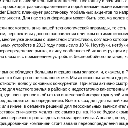
тельных вычислительных комплексов. Поскольку в различных 
с происходят разнонаправленные и порой динамические измене
ider Electric планирует расстановку глобальных акцентов по на
тельности. Для нас эта информация может быть весьма полезно
ли посмотреть вниз нашей технологической пирамиды, то есть
ем, перспективы данного направления слишком оптимистичными
, многие уже знакомы с известной статистикой, согласно которо
ьных устройств в 2013 году превысило 10 %. Ноутбуки, нетбуки
рерас­пределение рынка, в силу особенностей их конструкции и
но связать с применением устройств бесперебойного питания, 
т рынок обладает большим инерционным запасом, и, скажем, в Р
Так что быстро он не «схлопнется». Мы активно пытаемся сдерж
астности, долю у основных конкурентов. При этом активно смотр
числе для частного жилья в районах с недостаточно качественн
), где насыщенность объектов инженерной инфраструктурой и 
редполагаются по определению. Всё это создает для нашей ко
к или иначе, в сегменте решений для персональных вычислител
ставок снижаются медленнее самого рынка. Но не будем скрыв
ивы серьезного роста здесь весьма призрачны. А значит, перед
фицированной компанией стоит задача перераспределения акце