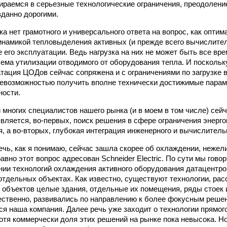
ираемся в серьезные технологические ограничения, преодолени
данно дорогими.
ка нет грамотного и универсального ответа на вопрос, как опт
инамикой тепловыделения активных (и прежде всего вычислите
 его эксплуатации. Ведь нагрузка на них не может быть все вр
блема утилизации отводимого от оборудования тепла. И поскольк
тация ЦОДов сейчас сопряжена и с ограничениями по загрузке
невозможностью получить вполне технически достижимые пара
ности.
 многих специалистов нашего рынка (и в моем в том числе) сей
вляется, во-первых, поиск решения в сфере ограничения энерг
, а во-вторых, глубокая интеграция инженерного и вычислитель
чь, как я понимаю, сейчас зашла скорее об охлаждении, нежел
равно этот вопрос адресован Schneider Electric. По сути мы гово
ии технологий охлаждения активного оборудования датацентро
отдельных объектах. Как известно, существуют технологии, ра
 объектов целые здания, отдельные их помещения, ряды стоек
тественно, развивались по направлению к более фокусным решен
ся наша компания. Далее речь уже заходит о технологии прямо
хотя коммерчески доля этих решений на рынке пока невысока. Но