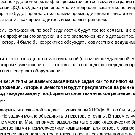
уровне куда более рельефно просматривается тема интеграции
ний ЦОДа. Однако решение многих вопросов пока четко не очер
ер, что будет предлагаться самим производителем вычислитель
аться мы как производитель инженерных решений.
емы охлаждения, по всей видимости, будут теснее связаны и с 
 с профилем его загрузки, и с его расположением в датацентре.
, который было бы корректнее обсуждать совместно с ведущим
тить, что тот акцент на максимальной (в том числе удаленной) 
котором я уже говорил, — это тоже не в последнюю очередь вопр
 и инженерного оборудования.
erprise: А типы решаемых заказчиками задач как то влияют н
дложения, которые имеются и будут предлагаться на рынк
д каждую задачу подбирается свое техническое решение, 
Д…
ворить, что «каждой задаче — уникальный ЦОД», было бы, я д
 Но задачи можно объединять в некоторые группы. В таком слу
не уместна. Мы, например, выделяем категорию классических б
арственными и коммерческими компаниями, для которых разно
 интенсивно используется, а также класс высокопроизводитель