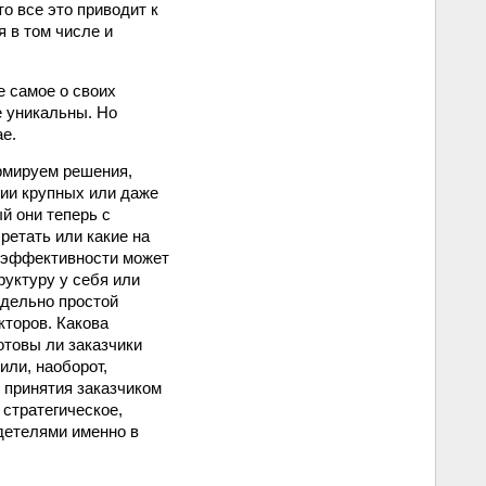
о все это приводит к
 в том числе и
е самое о своих
е уникальны. Но
е.
рмируем решения,
нии крупных или даже
й они теперь с
ретать или какие на
оэффективности может
руктуру у себя или
едельно простой
кторов. Какова
отовы ли заказчики
или, наоборот,
 принятия заказчиком
 стратегическое,
детелями именно в