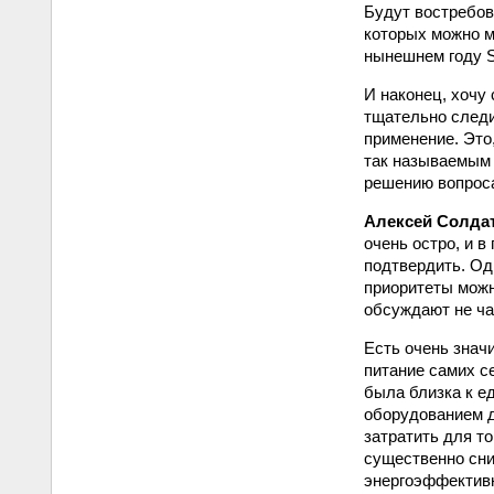
Будут востребов
которых можно м
нынешнем году S
И наконец, хочу
тщательно следи
применение. Это
так называемым 
решению вопрос
Алексей Солда
очень остро, и в
подтвердить. Од
приоритеты можн
обсуждают не ча
Есть очень знач
питание самих с
была близка к е
оборудованием д
затратить для т
существенно сни
энергоэффективн