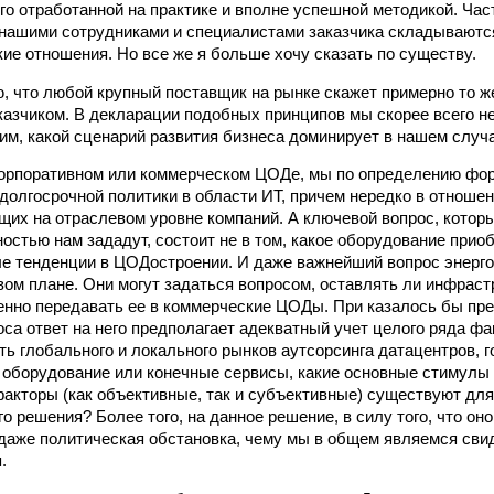
го отработанной на практике и вполне успешной методикой. Част
 нашими сотрудниками и специалистами заказчика складываются
ие отношения. Но все же я больше хочу сказать по существу.
, что любой крупный поставщик на рынке скажет примерно то ж
казчиком. В декларации подобных принципов мы скорее всего н
им, какой сценарий развития бизнеса доминирует в нашем случа
корпоративном или коммерческом ЦОДе, мы по определению фо
долгосрочной политики в области ИТ, причем нередко в отноше
их на отраслевом уровне компаний. А ключевой вопрос, которы
остью нам зададут, состоит не в том, какое оборудование приоб
е тенденции в ЦОДостроении. И даже важнейший вопрос энерг
рвом плане. Они могут задаться вопросом, оставлять ли инфраст
енно передавать ее в коммерческие ЦОДы. При казалось бы пр
оса ответ на него предполагает адекватный учет целого ряда фа
ть глобального и локального рынков аутсорсинга датацентров, г
 оборудование или конечные сервисы, какие основные стимулы 
кторы (как объективные, так и субъективные) существуют для
 решения? Более того, на данное решение, в силу того, что оно
даже политическая обстановка, чему мы в общем являемся сви
.