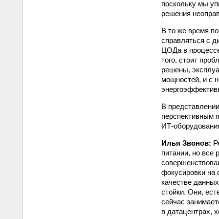
поскольку мы уп
решения неоправ
В то же время по
справляться с д
ЦОДа в процессе
того, стоит про
решены, эксплуа
мощностей, и с 
энергоэффектив
В представлении
перспективным я
ИТ-оборудования
Илья Звонов:
Ре
питании, но все 
совершенствован
фокусировки на 
качестве данных
стойки. Они, ес
сейчас занимает
в датацентрах, 