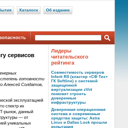
бытия
Каталоги
Об издании
зопасность
Лидеры
гу сервисов
читательского
рейтинга
Совместимость серверов
женерных
Inferit RS (кластер «СФ Тех»
 степень готовности
ГК Softline) с системой
ro Алексей Солдатов,
защищенной
виртуализации zVirt
поможет строить
доверенные
ческой эксплуатацией
инфраструктуры
то спектр их
Доверенная операционная
Т-рынок, данный
система и современные
труктуры — от
средства защиты: Astra
Linux и Dallas Lock прошли
цией уникальных
испытания