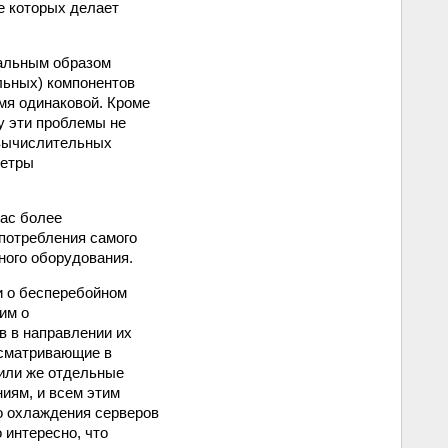
е которых делает
имальным образом
льных) компонентов
емя одинаковой. Кроме
у эти проблемы не
 вычислительных
метры
час более
опотребления самого
ного оборудования.
и о бесперебойном
рим о
в в направлении их
ссматривающие в
 или же отдельные
иям, и всем этим
го охлаждения серверов
 интересно, что