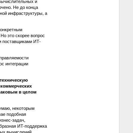
 вычислительных и
чено. Не до конца
ной инфраструктуры, а
конкретным
 Но это скорее вопрос
и поставщиками ИТ-
управляемости
ос интеграции
а техническую
е коммерческих
каковым в целом
умаю, некоторым
чае подобная
изнес-задач,
образная ИТ-поддержка
ных вычислений,