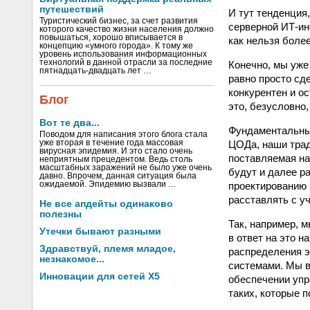
путешествий
И тут тенденция
Туристический бизнес, за счет развития
серверной ИТ-ин
которого качество жизни населения должно
повышаться, хорошо вписывается в
как нельзя боле
концепцию «умного города». К тому же
уровень использования информационных
технологий в данной отрасли за последние
Конечно, мы уже
пятнадцать-двадцать лет …
равно просто сд
конкурентен и о
Блог
это, безусловно
Вот те два...
Фундаментальны
Поводом для написания этого блога стала
уже вторая в течение года массовая
ЦОДа, наши трад
вирусная эпидемия. И это стало очень
поставляемая на
неприятным прецедентом. Ведь столь
масштабных заражений не было уже очень
будут и далее р
давно. Впрочем, данная ситуация была
ожидаемой. Эпидемию вызвали …
проектированию 
расставлять с уч
Не все апдейты одинаково
полезны
Так, например, 
Утечки бывают разными
в ответ на это 
Здравствуй, племя младое,
распределения э
незнакомое...
системами. Мы в
Инновации для сетей X5
обеспечении упр
таких, которые 