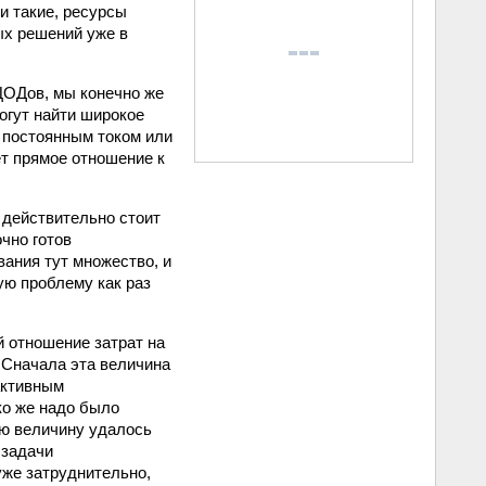
и такие, ресурсы
ых решений уже в
ЦОДов, мы конечно же
огут найти широкое
я постоянным током или
т прямое отношение к
действительно стоит
очно готов
ания тут множество, и
ую проблему как раз
 отношение затрат на
 Сначала эта величина
активным
ко же надо было
ую величину удалось
 задачи
же затруднительно,