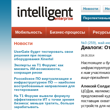
Новости
Но
Перспективные
Мобильность
Бизнес-процессы
Ресурсы
Новости
№3 (259), май-ию
Диалоги: О
UserGate будет тестировать свои
решения при помощи
28.05.2014
оборудования Xinertel
Настоящее и бу
Эксперты на Т1 Форуме: как
инфраструктур,
множить ИИ-возможности,
к ним участник
сокращая риски
вице-президент Sc
Российское ПО виртуализации и
инфраструктурное ПО — наиболее
Алексей Солда
востребованные направления для
тестирования
ЦОДов, являемся
предложений куд
На Т1 Форуме вывели формулу
эффективности ИТ с точки зрения
поставщик охват
бизнеса: меньше тратить, больше
устройств для н
зарабатывать