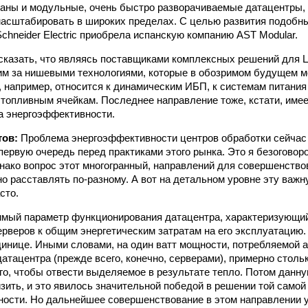
аны и модульные, очень быстро разворачиваемые датацентры, 
асштабировать в широких пределах. С целью развития подобн
chneider Electric приобрела испанскую компанию AST Modular.
 сказать, что являясь поставщиками комплексных решений для 
м за нишевыми технологиями, которые в обозримом будущем м
, например, относится к динамическим ИБП, к системам питани
топливным ячейкам. Последнее направление тоже, кстати, имее
а энергоэффективности.
тов:
Проблема энергоэффективности центров обработки сейчас 
 первую очередь перед практиками этого рынка. Это я безоговор
нако вопрос этот многогранный, направлений для совершенствов
о расставлять по-разному. А вот на детальном уровне эту важн
сто.
имый параметр функционирования датацентра, характеризующий
ерверов к общим энергетическим затратам на его эксплуатацию.
динице. Иными словами, на один ватт мощности, потребляемой 
атацентра (прежде всего, конечно, серверами), примерно столь
ого, чтобы отвести выделяемое в результате тепло. Потом данн
зить, и это явилось значительной победой в решении той самой
ости. Но дальнейшее совершенствование в этом направлении у