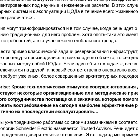
иентированных под научные и инженерные расчеты. В этих случ
рных систем и к эксплуатации ЦОДа в течение всего жизненног
но различаться.
я могут трансформироваться и в том случае, когда речь идет 
ению традиционных для него проблем. Хотя опять-таки это имеет
потребностей, а в случае некоего глобального тренда.
вести пример классической задачи резервирования инфраструкт
 процедуры производились в рамках одного объекта, то сегодн
язанных между собой ЦОДах. Если один объект «падает», все 
ключаются на другой, а первый соответственно оперативно вос
, требует уже иных, более совершенных архитектурных подходо
erprise: Кроме технологических стимулов совершенствования
ествуют некоторые организационные или методические пр
го сотрудничества поставщика и заказчика, которые помога
вать востребованные на сегодня наиболее эффективные ре
тивно их впоследствии эксплуатировать…
 уже традиционно работаем со своими заказчиками в соответс
ологии Schneider Electric называется Trusted Advisor. Речь идет
 предельно доверительные отношения. Этот подход мы примен