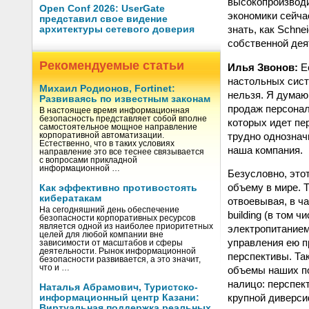
высокопроизводи
Open Conf 2026: UserGate
экономики сейча
представил свое видение
знать, как Schne
архитектуры сетевого доверия
собственной дея
Рекомендуемые статьи
Илья Звонов:
Ес
настольных сист
Михаил Родионов, Fortinet:
нельзя. Я думаю
Развиваясь по известным законам
продаж персонал
В настоящее время информационная
безопасность представляет собой вполне
которых идет пе
самостоятельное мощное направление
трудно однознач
корпоративной автоматизации.
Естественно, что в таких условиях
наша компания.
направление это все теснее связывается
с вопросами прикладной
информационной …
Безусловно, это
объему в мире. 
Как эффективно противостоять
кибератакам
отвоевывая, в ч
На сегодняшний день обеспечение
building (в том 
безопасности корпоративных ресурсов
является одной из наиболее приоритетных
электропитанием
целей для любой компании вне
управления ею п
зависимости от масштабов и сферы
деятельности. Рынок информационной
перспективы. Та
безопасности развивается, а это значит,
что и …
объемы наших по
налицо: перспект
Наталья Абрамович, Туристско-
крупной диверси
информационный центр Казани:
Виртуальная поддержка реальных