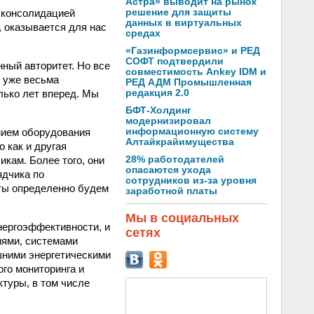
Астра» выводит на рынок
решение для защиты
с консолидацией
данных в виртуальных
, оказывается для нас
средах
«Газинформсервис» и РЕД
СОФТ подтвердили
ный авторитет. Но все
совместимость Ankey IDM и
 уже весьма
РЕД АДМ Промышленная
редакция 2.0
лько лет вперед. Мы
БФТ-Холдинг
модернизировал
информационную систему
нием оборудования
Алтайкрайимущества
 как и другая
28% работодателей
икам. Более того, они
опасаются ухода
ядчика по
сотрудников из-за уровня
ты определенно будем
заработной платы
Мы в социальных
нергоэффективности, и
сетях
иями, системами
шними энергетическими
ого мониторинга и
туры, в том числе