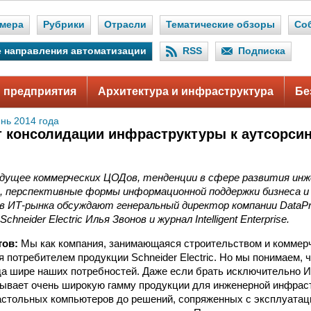
мера
Рубрики
Отрасли
Тематические обзоры
Со
 направления автоматизации
RSS
Подписка
 предприятия
Архитектура и инфраструктура
Бе
нь 2014 года
т консолидации инфраструктуры к аутсорсин
дущее коммерческих ЦОДов, тенденции в сфере развития ин
 перспективные формы информационной поддержки бизнеса и
ов ИТ-рынка обсуждают генеральный директор компании DataP
hneider Electric Илья Звонов и журнал Intelligent Enterprise.
тов:
Мы как компания, занимающаяся строительством и коммер
 потребителем продукции Schneider Electric. Но мы понимаем, ч
а шире наших потребностей. Даже если брать исключительно И
ывает очень широкую гамму продукции для инженерной инфрас
астольных компьютеров до решений, сопряженных с эксплуата