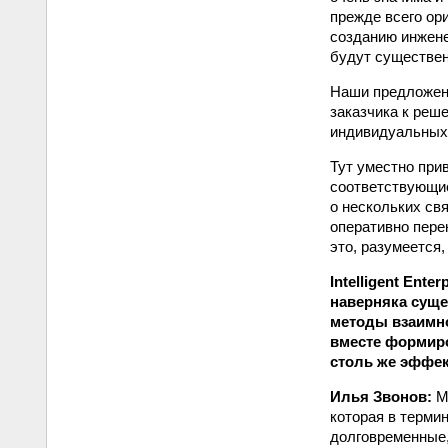
прежде всего ор
созданию инжене
будут существен
Наши предложени
заказчика к реш
индивидуальных 
Тут уместно при
соответствующие
о нескольких св
оперативно пере
это, разумеется
Intelligent Ent
наверняка сущ
методы взаимно
вместе формиро
столь же эффек
Илья Звонов:
Мы
которая в термин
долговременные,