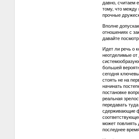
давно, считаем е
тому, что между
прочные дружеск
Вполне допускаю
отношениях с за
давайте посмотр
Идет ли речь о 
неотделимые от 
системообразующ
большей вероятн
сегодня ключевы
стоять не на пе
начинать постеп
постановке вопр
реальная зрелос
передавать туда
сдерживающие фа
соответствующего
может повлиять 
последнее время