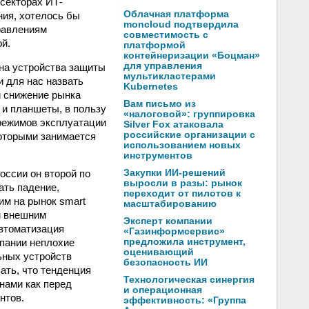
секторах ИТ-
Облачная платформа
ния, хотелось бы
moncloud подтвердила
правлениям
совместимость с
й.
платформой
контейнеризации «Боцман»
для управления
 на устройства защиты
мультикластерами
 для нас назвать
Kubernetes
й снижение рынка
Вам письмо из
 и планшеты, в пользу
«налоговой»: группировка
 режимов эксплуатации
Silver Fox атаковала
российские организации с
которыми занимается
использованием новых
инструментов
Закупки ИИ-решений
оссии он второй по
выросли в разы: рынок
ать падение,
переходит от пилотов к
им на рынок smart
масштабированию
ым внешним
Эксперт компании
автоматизация
«Газинформсервис»
предложила инструмент,
мпании неплохие
оценивающий
ьных устройств
безопасность ИИ
ать, что тенденция
Технологическая синергия
 нами как перед
и операционная
нтов.
эффективность: «Группа