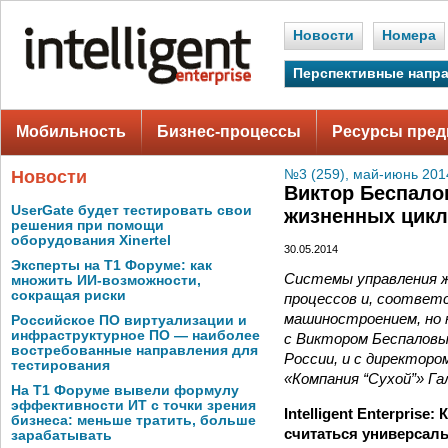
Новости
Номера
Перспективные напр
Мобильность
Бизнес-процессы
Ресурсы пред
Новости
№3 (259), май-июнь 201
Виктор Беспало
UserGate будет тестировать свои
жизненных цик
решения при помощи
оборудования Xinertel
30.05.2014
Эксперты на Т1 Форуме: как
Системы управления ж
множить ИИ-возможности,
сокращая риски
процессов и, соответ
машиностроением, но н
Российское ПО виртуализации и
инфраструктурное ПО — наиболее
с Виктором Беспаловы
востребованные направления для
России, и с директо
тестирования
«Компания “Сухой”» Га
На Т1 Форуме вывели формулу
эффективности ИТ с точки зрения
Intelligent Enterpris
бизнеса: меньше тратить, больше
считаться универсал
зарабатывать