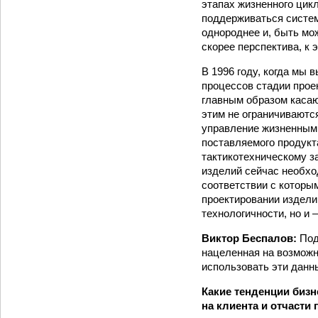
этапах жизненного цикл
поддерживаться систем
однороднее и, быть мо
скорее перспектива, к 
В 1996 году, когда мы
процессов стадии про
главным образом касаю
этим не ограничиваютс
управление жизненным 
поставляемого продукт
тактико­техническому з
изделий сейчас необхо
соответствии с которым
проектировании издели
технологичности, но и
Виктор Беспалов:
Под
нацеленная на возможн
использовать эти дан
Какие тенденции биз
на клиента и отчасти