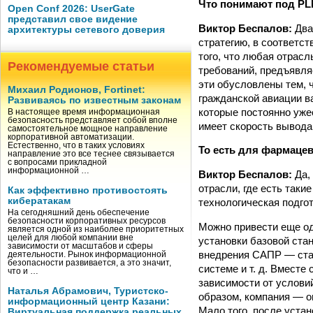
Что понимают под PLM
Open Conf 2026: UserGate
представил свое видение
Виктор Беспалов:
Два
архитектуры сетевого доверия
стратегию, в соответс
того, что любая отрас
Рекомендуемые статьи
требований, предъявля
эти обусловлены тем, 
Михаил Родионов, Fortinet:
гражданской авиации в
Развиваясь по известным законам
которые постоянно уже
В настоящее время информационная
безопасность представляет собой вполне
имеет скорость вывода
самостоятельное мощное направление
корпоративной автоматизации.
Естественно, что в таких условиях
То есть для фармаце
направление это все теснее связывается
с вопросами прикладной
информационной …
Виктор Беспалов:
Да,
отрасли, где есть таки
Как эффективно противостоять
кибератакам
технологическая подго
На сегодняшний день обеспечение
безопасности корпоративных ресурсов
Можно привести еще од
является одной из наиболее приоритетных
целей для любой компании вне
установки базовой стан
зависимости от масштабов и сферы
внедрения САПР — стан
деятельности. Рынок информационной
безопасности развивается, а это значит,
системе и т. д. Вместе
что и …
зависимости от услови
Наталья Абрамович, Туристско-
образом, компания — о
информационный центр Казани:
Мало того, после уста
Виртуальная поддержка реальных