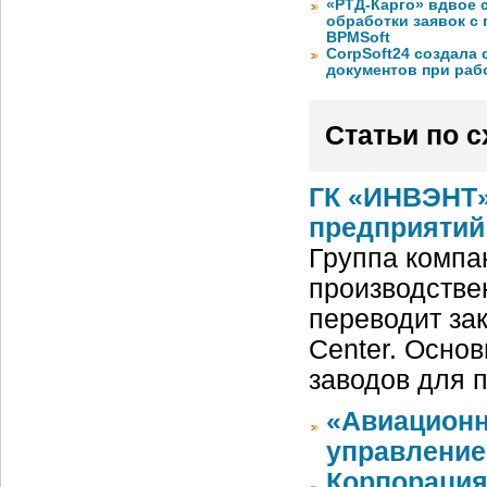
«РТД-Карго» вдвое 
обработки заявок с
BPMSoft
CorpSoft24 создала
документов при раб
Статьи по 
ГК «ИНВЭНТ»
предприятий
Группа комп
производстве
переводит за
Center. Основ
заводов для 
«Авиационн
управлени
Корпорация