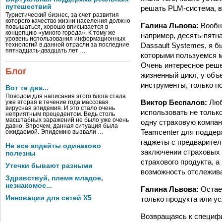
путешествий
решать PLM-система, в
Туристический бизнес, за счет развития
которого качество жизни населения должно
Галина Львова:
Вообщ
повышаться, хорошо вписывается в
концепцию «умного города». К тому же
например, десять-пятн
уровень использования информационных
Dassault Systemes, я б
технологий в данной отрасли за последние
пятнадцать-двадцать лет …
которыми пользуемся м
Очень интересное реше
Блог
жизненный цикл, у объ
инструменты, только п
Вот те два...
Поводом для написания этого блога стала
Виктор Беспалов:
Люб
уже вторая в течение года массовая
вирусная эпидемия. И это стало очень
использовать не тольк
неприятным прецедентом. Ведь столь
масштабных заражений не было уже очень
одну страховую компа
давно. Впрочем, данная ситуация была
Teamcenter для поддер
ожидаемой. Эпидемию вызвали …
гаджеты с предварител
Не все апдейты одинаково
заключении страховых 
полезны
страхового продукта, 
Утечки бывают разными
возможность отслеживат
Здравствуй, племя младое,
незнакомое...
Галина Львова:
Остае
Инновации для сетей X5
только продукта или ус
Возвращаясь к специфи