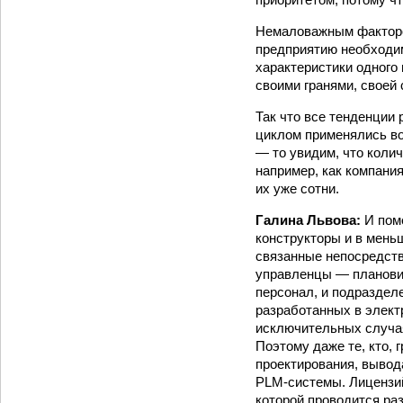
Немаловажным фактором
предприятию необходим
характеристики одного 
своими гранями, своей
Так что все тенденции
циклом применялись во
— то увидим, что коли
например, как компани
их уже сотни.
Галина Львова:
И пом
конструкторы и в мень
связанные непосредстве
управленцы — плановик
персонал, и подраздел
разработанных в элект
исключительных случая
Поэтому даже те, кто, 
проектирования, вывода
PLM-системы. Лицензий
которой проводится раз