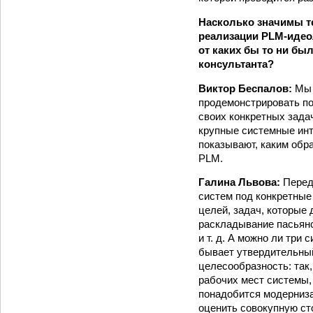
Насколько значимы т
реализации PLM-идеол
от каких бы то ни бы
консультанта?
Виктор Беспалов:
Мы 
продемонстрировать п
своих конкретных зада
крупные системные инт
показывают, каким обр
PLM.
Галина Львова:
Перед
систем под конкретные
целей, задач, которые
раскладывание пасьянс
и т. д. А можно ли три
бывает утвердительный
целесообразность: так
рабочих мест системы,
понадобится модернизац
оценить совокупную ст