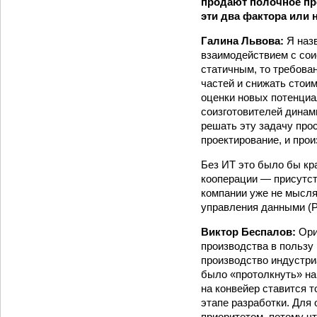
продают полочное пр
эти два фактора или 
Галина Львова:
Я наз
взаимодействием с сои
статичным, то требова
частей и снижать стоим
оценки новых потенциа
соизготовителей динам
решать эту задачу прос
проектирование, и прои
Без ИТ это было бы кр
кооперации — присутст
компании уже не мысля
управления данными (P
Виктор Беспалов:
Ори
производства в пользу
производство индустриа
было «протолкнуть» на
на конвейер ставится т
этапе разработки. Для
приоритетом, потому чт