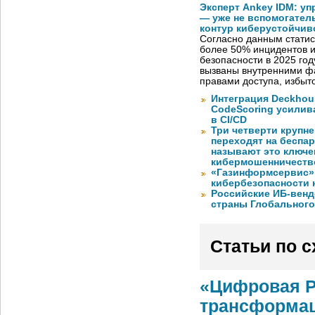
Эксперт Ankey IDM: у
— уже не вспомогател
контур киберустойчив
Согласно данным статис
более 50% инцидентов
безопасности в 2025 год
вызваны внутренними ф
правами доступа, избы
Интеграция Deckhous
CodeScoring усилив
в CI/CD
Три четверти крупн
переходят на беспа
называют это ключе
кибермошенничеств
«Газинформсервис»
кибербезопасности 
Российские ИБ-венд
страны Глобального
Статьи по 
«Цифровая Р
трансформац