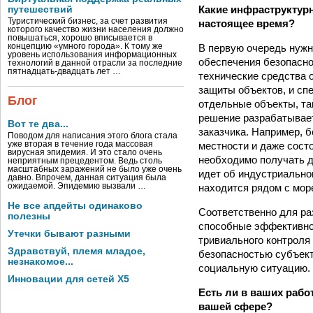
Какие инфраструктурн
путешествий
Туристический бизнес, за счет развития
настоящее время?
которого качество жизни населения должно
повышаться, хорошо вписывается в
концепцию «умного города». К тому же
В первую очередь нужн
уровень использования информационных
обеспечения безопасно
технологий в данной отрасли за последние
пятнадцать-двадцать лет …
технические средства 
защиты объектов, и сп
Блог
отдельные объекты, та
решение разрабатывает
Вот те два...
заказчика. Например, 
Поводом для написания этого блога стала
уже вторая в течение года массовая
местности и даже сост
вирусная эпидемия. И это стало очень
необходимо получать 
неприятным прецедентом. Ведь столь
масштабных заражений не было уже очень
идет об индустриально
давно. Впрочем, данная ситуация была
ожидаемой. Эпидемию вызвали …
находится рядом с море
Не все апдейты одинаково
Соответственно для ра
полезны
способные эффективно 
Утечки бывают разными
тривиального контроля
Здравствуй, племя младое,
безопасностью субъект
незнакомое...
социальную ситуацию.
Инновации для сетей X5
Есть ли в ваших рабо
вашей сфере?