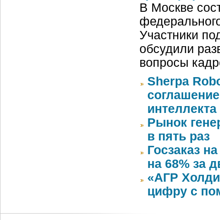
В Москве сос
федерального
Участники под
обсудили раз
вопросы кадр
Sherpa Rob
соглашение
интеллекта
Рынок генер
в пять раз
Госзаказ н
на 68% за д
«АГР Холди
цифру с по