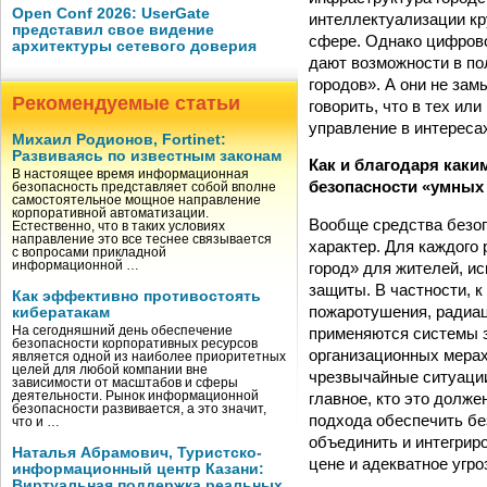
Open Conf 2026: UserGate
интеллектуализации кр
представил свое видение
сфере. Однако цифрово
архитектуры сетевого доверия
дают возможности в п
городов». А они не за
Рекомендуемые статьи
говорить, что в тех ил
управление в интересах
Михаил Родионов, Fortinet:
Развиваясь по известным законам
Как и благодаря как
В настоящее время информационная
безопасности «умных
безопасность представляет собой вполне
самостоятельное мощное направление
корпоративной автоматизации.
Вообще средства безоп
Естественно, что в таких условиях
направление это все теснее связывается
характер. Для каждого
с вопросами прикладной
информационной …
город» для жителей, и
защиты. В частности, 
Как эффективно противостоять
пожаротушения, радиац
кибератакам
На сегодняшний день обеспечение
применяются системы з
безопасности корпоративных ресурсов
организационных мерах,
является одной из наиболее приоритетных
целей для любой компании вне
чрезвычайные ситуации
зависимости от масштабов и сферы
деятельности. Рынок информационной
главное, кто это долже
безопасности развивается, а это значит,
подхода обеспечить бе
что и …
объединить и интегрир
Наталья Абрамович, Туристско-
цене и адекватное угро
информационный центр Казани:
Виртуальная поддержка реальных