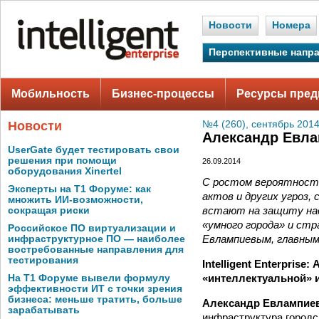
Новости
Номера
Перспективные напр
Мобильность
Бизнес-процессы
Ресурсы пред
Новости
№4 (260), сентябрь 2014
Александр Евла
UserGate будет тестировать свои
решения при помощи
26.09.2014
оборудования Xinertel
С ростом вероятност
Эксперты на Т1 Форуме: как
актов и других угроз,
множить ИИ-возможности,
встают на защиту нас
сокращая риски
«умного города» и ст
Российское ПО виртуализации и
Евлампиевым, главным
инфраструктурное ПО — наиболее
востребованные направления для
тестирования
Intelligent Enterpris
«интеллектуальной» 
На Т1 Форуме вывели формулу
эффективности ИТ с точки зрения
бизнеса: меньше тратить, больше
Александр Евлампие
зарабатывать
инфраструктура городс