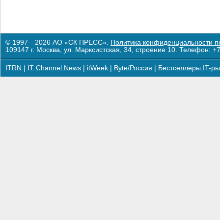
© 1997—2026 АО «СК ПРЕСС».
Политика конфиденциальности п
109147 г. Москва, ул. Марксистская, 34, строение 10. Телефон: +7
ITRN
|
IT Channel News
|
itWeek
|
Byte/Россия
|
Бестселлеры IT-ры