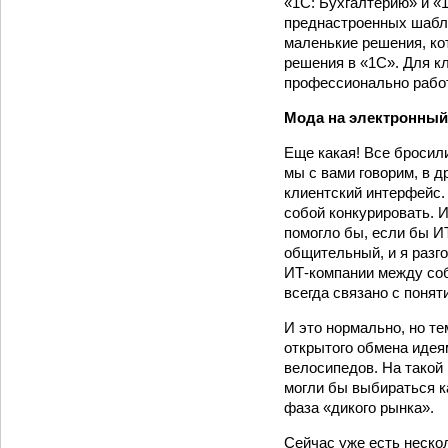
«1С: Бухгалтерию» и «1
преднастроенных шабло
маленькие решения, ко
решения в «1С». Для к
профессионально работ
Мода на электронный
Еще какая! Все бросил
мы с вами говорим, в 
клиентский интерфейс.
собой конкурировать. И
помогло бы, если бы И
общительный, и я разг
ИТ-­компании между соб
всегда связано с понят
И это нормально, но т
открытого обмена идея
велосипедов. На такой
могли бы выбираться ка
фаза «дикого рынка».
Сейчас уже есть неско