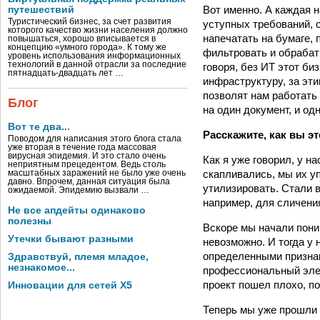
Вот именно. А каждая н
путешествий
Туристический бизнес, за счет развития
уступных требований, с
которого качество жизни населения должно
напечатать на бумаге, 
повышаться, хорошо вписывается в
концепцию «умного города». К тому же
фильтровать и обрабат
уровень использования информационных
технологий в данной отрасли за последние
говоря, без ИТ этот би
пятнадцать-двадцать лет …
инфраструктуру, за эт
позволят нам работать
Блог
на один документ, и о
Вот те два...
Расскажите, как вы эт
Поводом для написания этого блога стала
уже вторая в течение года массовая
вирусная эпидемия. И это стало очень
Как я уже говорил, у н
неприятным прецедентом. Ведь столь
скапливались, мы их уп
масштабных заражений не было уже очень
давно. Впрочем, данная ситуация была
утилизировать. Стали в
ожидаемой. Эпидемию вызвали …
например, для сличения
Не все апдейты одинаково
полезны
Вскоре мы начали пони
Утечки бывают разными
невозможно. И тогда у
определенными признак
Здравствуй, племя младое,
незнакомое...
профессиональный элек
проект пошел плохо, по
Инновации для сетей X5
Теперь мы уже прошли 