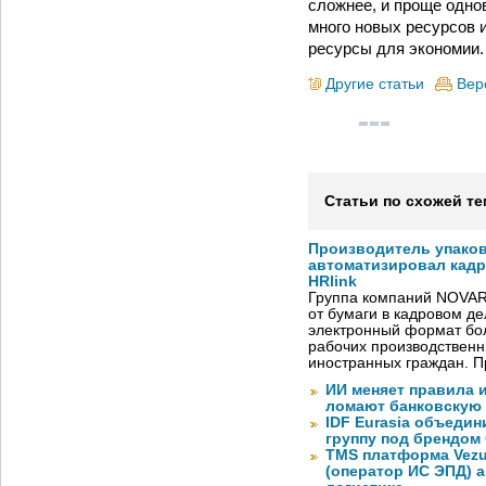
сложнее, и проще одно
много новых ресурсов 
ресурсы для экономии.
Другие статьи
Вер
Статьи по схожей те
Производитель упако
автоматизировал кад
HRlink
Группа компаний NOVAR
от бумаги в кадровом д
электронный формат бол
рабочих производствен
иностранных граждан. П
ИИ меняет правила 
ломают банковскую
IDF Eurasia объеди
группу под брендом
TMS платформа Vezu
(оператор ИС ЭПД) 