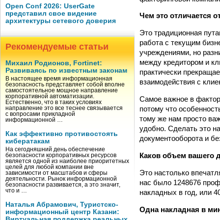
Open Conf 2026: UserGate
представил свое видение
Чем это отличается 
архитектуры сетевого доверия
Это традиционная пута
работа с текущим бизн
Рекомендуемые статьи
учреждениями, но разн
между кредитором и кл
Михаил Родионов, Fortinet:
Развиваясь по известным законам
практически прекращае
В настоящее время информационная
взаимодействия с клиен
безопасность представляет собой вполне
самостоятельное мощное направление
корпоративной автоматизации.
Самое важное в фактор
Естественно, что в таких условиях
потому что особенност
направление это все теснее связывается
с вопросами прикладной
тому же нам просто ва
информационной …
удобно. Сделать это на
Как эффективно противостоять
документооборота и бе
кибератакам
На сегодняшний день обеспечение
Каков объем вашего 
безопасности корпоративных ресурсов
является одной из наиболее приоритетных
целей для любой компании вне
Это настолько впечатля
зависимости от масштабов и сферы
деятельности. Рынок информационной
нас было 1248676 проф
безопасности развивается, а это значит,
что и …
накладных в год, или 4
Наталья Абрамович, Туристско-
Одна накладная в ми
информационный центр Казани:
Виртуальная поддержка реальных