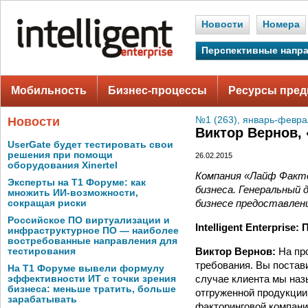
Новости
Номера
Перспективные напр
Мобильность
Бизнес-процессы
Ресурсы пред
Новости
№1 (263), январь-февра
Виктор Вернов, 
UserGate будет тестировать свои
решения при помощи
26.02.2015
оборудования Xinertel
Компания «Лайф Фактор
Эксперты на Т1 Форуме: как
бизнеса. Генеральный
множить ИИ-возможности,
бизнесе предоставлен
сокращая риски
Российское ПО виртуализации и
Intelligent Enterpris
инфраструктурное ПО — наиболее
востребованные направления для
Виктор Вернов:
На пр
тестирования
требования. Вы постави
На Т1 Форуме вывели формулу
случае клиента мы наз
эффективности ИТ с точки зрения
бизнеса: меньше тратить, больше
отгруженной продукции
зарабатывать
факторинговой компани