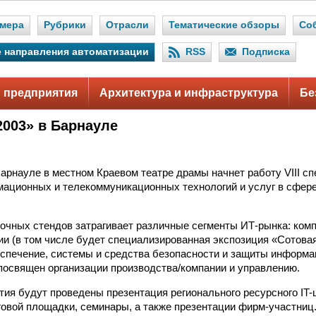
мера
Рубрики
Отрасли
Тематические обзоры
Со
 направления автоматизации
RSS
Подписка
 предприятия
Архитектура и инфраструктура
Бе
003» в Барнауле
Барнауле в местном Краевом театре драмы начнет работу VIII с
ационных и телекоммуникационных технологий и услуг в сфер
очных стендов затрагивает различные сегменты ИТ-рынка: ком
и (в том числе будет специализированная экспозиция «Сотовая 
спечение, системы и средства безопасности и защиты информа
посвящен организации производства/компании и управлению.
тия будут проведены презентация регионального ресурсного IT-
говой площадки, семинары, а также презентации фирм-участниц