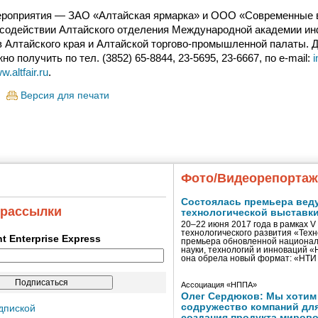
ероприятия — ЗАО «Алтайская ярмарка» и ООО «Современные
 содействии Алтайского отделения Международной академии и
Алтайского края и Алтайской торгово-промышленной палаты. 
 получить по тел. (3852) 65-8844, 23-5695, 23-6667, по e-mail:
i
w.altfair.ru
.
Версия для печати
Фото/Видеорепорта
Состоялась премьера вед
 рассылки
технологической выставк
20–22 июня 2017 года в рамках 
технологического развития «Тех
ent Enterprise Express
премьера обновленной национал
науки, технологий и инноваций 
она обрела новый формат: «НТ
Ассоциация «НППА»
Олег Сердюков: Мы хотим
содружество компаний дл
дпиской
создания продукта мирово