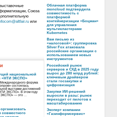
 выставочные
Облачная платформа
moncloud подтвердила
нформатизации, Союза
совместимость с
Дополнительную
платформой
nfocom@altfair.ru
или
контейнеризации «Боцман»
для управления
мультикластерами
Kubernetes
Вам письмо из
«налоговой»: группировка
Silver Fox атаковала
российские организации с
использованием новых
инструментов
жи
Российский рынок
серверов и СХД в 2025 году
вырос до 280 млрд рублей:
ущей национальной
ключевым драйвером
и «НТИ ЭКСПО»
стали госзакупки и
V Международного форума
цифровизация
нопром» состоялась
ьной выставки достижений
Закупки ИИ-решений
«НТИ ЭКСПО». В этом году
И ЭКСПО» — это …
выросли в разы: рынок
переходит от пилотов к
масштабированию
 организовать
Эксперт компании
я совместного
«Газинформсервис»
го уровня