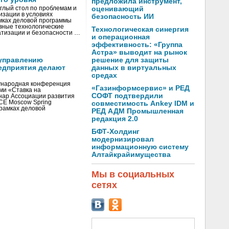
предложила инструмент,
глый стол по проблемам и
оценивающий
зации в условиях
безопасность ИИ
мках деловой программы
вные технологические
Технологическая синергия
тизации и безопасности …
и операционная
эффективность: «Группа
Астра» выводит на рынок
управлению
решение для защиты
едприятия делают
данных в виртуальных
средах
ународная конференция
«Газинформсервис» и РЕД
ми «Ставка на
СОФТ подтвердили
инар Ассоциации развития
CE Moscow Spring
совместимость Ankey IDM и
рамках деловой
РЕД АДМ Промышленная
редакция 2.0
БФТ-Холдинг
модернизировал
информационную систему
Алтайкрайимущества
Мы в социальных
сетях