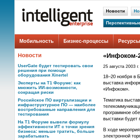
Новости
Но
Перспективные
Мобильность
Бизнес-процессы
Ресурсы
Новости
«Инфоком-2
UserGate будет тестировать свои
25 августа 2003 г.
решения при помощи
оборудования Xinertel
18–20 ноября в 
выставка информ
Эксперты на Т1 Форуме: как
множить ИИ-возможности,
«Инфоком».
сокращая риски
Тематика выстав
Российское ПО виртуализации и
инфраструктурное ПО — наиболее
телекоммуникаци
востребованные направления для
программное обе
тестирования
выставки будет 
На Т1 Форуме вывели формулу
эффективности ИТ с точки зрения
В ходе мероприя
бизнеса: меньше тратить, больше
электронной тор
зарабатывать