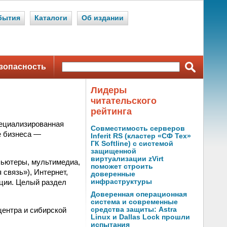
бытия
Каталоги
Об издании
зопасность
Лидеры
читательского
рейтинга
пециализированная
Совместимость серверов
е бизнеса —
Inferit RS (кластер «СФ Тех»
ГК Softline) с системой
защищенной
виртуализации zVirt
пьютеры, мультимедиа,
поможет строить
связь»), Интернет,
доверенные
ции. Целый раздел
инфраструктуры
Доверенная операционная
система и современные
центра и сибирской
средства защиты: Astra
Linux и Dallas Lock прошли
.
испытания