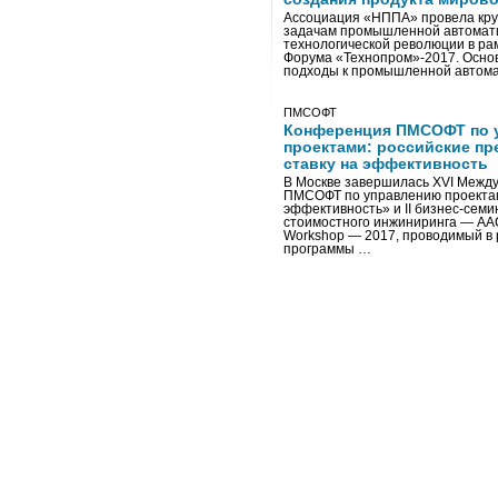
Ассоциация «НППА» провела кру
задачам промышленной автомати
технологической революции в ра
Форума «Технопром»-2017. Осно
подходы к промышленной автома
ПМСОФТ
Конференция ПМСОФТ по 
проектами: российские пр
ставку на эффективность
В Москве завершилась XVI Межд
ПМСОФТ по управлению проекта
эффективность» и II бизнес-сем
стоимостного инжиниринга — AA
Workshop — 2017, проводимый в 
программы …