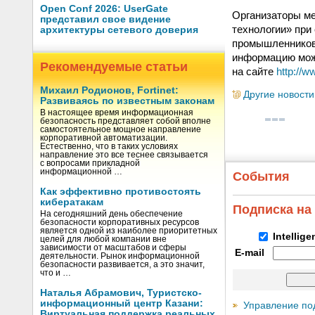
Open Conf 2026: UserGate
Организаторы м
представил свое видение
технологии» при
архитектуры сетевого доверия
промышленников 
информацию можно
Рекомендуемые статьи
на сайте
http://ww
Михаил Родионов, Fortinet:
Другие новости
Развиваясь по известным законам
В настоящее время информационная
безопасность представляет собой вполне
самостоятельное мощное направление
корпоративной автоматизации.
Естественно, что в таких условиях
направление это все теснее связывается
с вопросами прикладной
информационной …
События
Как эффективно противостоять
кибератакам
Подписка на
На сегодняшний день обеспечение
безопасности корпоративных ресурсов
является одной из наиболее приоритетных
Intellig
целей для любой компании вне
зависимости от масштабов и сферы
E-mail
деятельности. Рынок информационной
безопасности развивается, а это значит,
что и …
Наталья Абрамович, Туристско-
информационный центр Казани:
Управление по
Виртуальная поддержка реальных