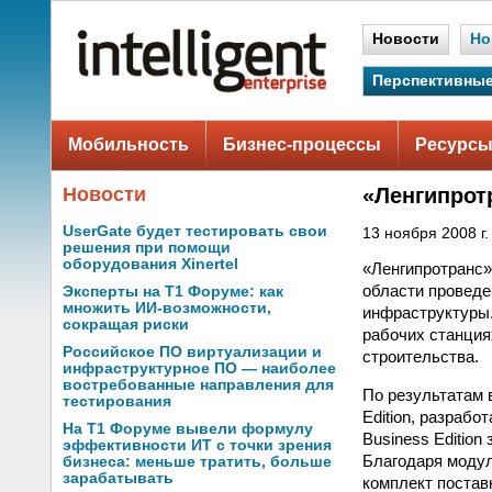
Новости
Но
Перспективные
Мобильность
Бизнес-процессы
Ресурсы
Новости
«Ленгипрот
UserGate будет тестировать свои
13 ноября 2008 г.
решения при помощи
оборудования Xinertel
«Ленгипротранс»
области проведе
Эксперты на Т1 Форуме: как
множить ИИ-возможности,
инфраструктуры.
сокращая риски
рабочих станция
Российское ПО виртуализации и
строительства.
инфраструктурное ПО — наиболее
востребованные направления для
По результатам 
тестирования
Edition, разраб
На Т1 Форуме вывели формулу
Business Editio
эффективности ИТ с точки зрения
Благодаря модул
бизнеса: меньше тратить, больше
зарабатывать
комплект постав