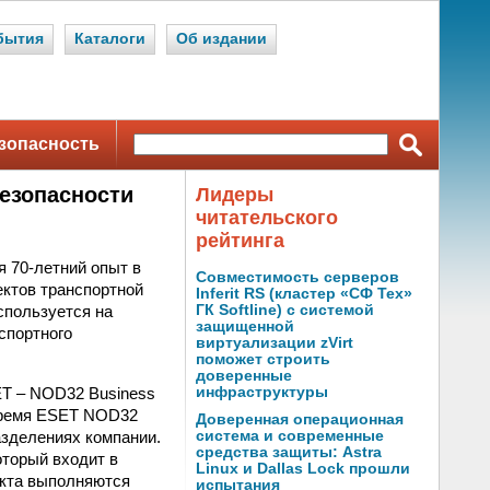
бытия
Каталоги
Об издании
зопасность
езопасности
Лидеры
читательского
рейтинга
 70-летний опыт в
Совместимость серверов
ектов транспортной
Inferit RS (кластер «СФ Тех»
спользуется на
ГК Softline) с системой
защищенной
спортного
виртуализации zVirt
поможет строить
доверенные
ET – NOD32 Business
инфраструктуры
 время ESET NOD32
Доверенная операционная
азделениях компании.
система и современные
средства защиты: Astra
оторый входит в
Linux и Dallas Lock прошли
укта выполняются
испытания