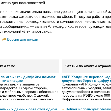
аметно для пользователей.
го решения значительно повысило уровень централизованной з
амм, резко сократилось количество сбоев. К тому же работа пр
отражается на производительности компьютеров, не отвлекает 
 сообщениями», — заявил Александр Кошеверов, руководител
технологий «Ленгипротранс».
Версия для печати
жей теме
Статьи по схожей отрасл
ила игры: как дипфейки ломают
«АГР Холдинг» перевел ка
ентификацию
документооборот в цифру с
р оказался в эпицентре
Компания «АГР Холдинг», кр
 парадокса. С одной стороны,
автомобильный холдинг, авт
г и мобильные сервисы обеспечили
документооборот с помощью 
едентное удобство. С другой,
перевела на КЭДО около 900 
ы стали основной поверхностью
Цифровизация охватила боль
…
нальных данных остаются одной
Deliver использует обла