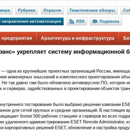
мера
Рубрики
Отрасли
Тематические обзоры
Со
 направления автоматизации
RSS
Подписка
 предприятия
Архитектура и инфраструктура
Бе
ранс» укрепляет систему информационной б
 — одна из крупнейших проектных организаций России, имеющая
ния инженерных изысканий и комплексного проектирования объ
 Не так давно там было обновлено антивирусное ПО, которое и
х и серверах, задействованных в проектировании объектов тран
внутреннего тестирования было выбрано решение компании ES
отанное для сетей крупных и средних организаций. В настоящее
n защищает более 500 рабочих станциях и серверов во всех подр
ю удаленного администрирования ESET Remote Administrator, к
ки корпоративных решений ESET, обновление и настройка прод