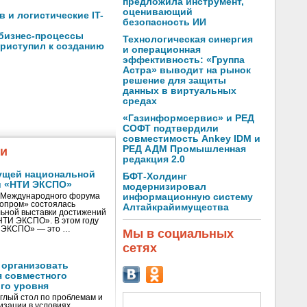
предложила инструмент,
оценивающий
 и логистические IT-
безопасность ИИ
 бизнес-процессы
Технологическая синергия
риступил к созданию
и операционная
эффективность: «Группа
Астра» выводит на рынок
решение для защиты
данных в виртуальных
средах
«Газинформсервис» и РЕД
СОФТ подтвердили
совместимость Ankey IDM и
РЕД АДМ Промышленная
жи
редакция 2.0
ущей национальной
БФТ-Холдинг
и «НТИ ЭКСПО»
модернизировал
V Международного форума
информационную систему
нопром» состоялась
Алтайкрайимущества
ьной выставки достижений
«НТИ ЭКСПО». В этом году
И ЭКСПО» — это …
Мы в социальных
сетях
 организовать
я совместного
го уровня
глый стол по проблемам и
зации в условиях