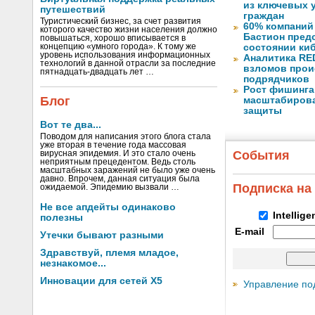
из ключевых 
путешествий
граждан
Туристический бизнес, за счет развития
60% компаний
которого качество жизни населения должно
Бастион пред
повышаться, хорошо вписывается в
концепцию «умного города». К тому же
состоянии ки
уровень использования информационных
Аналитика RED
технологий в данной отрасли за последние
взломов прои
пятнадцать-двадцать лет …
подрядчиков
Рост фишинга
Блог
масштабирова
защиты
Вот те два...
Поводом для написания этого блога стала
уже вторая в течение года массовая
События
вирусная эпидемия. И это стало очень
неприятным прецедентом. Ведь столь
масштабных заражений не было уже очень
давно. Впрочем, данная ситуация была
Подписка на
ожидаемой. Эпидемию вызвали …
Не все апдейты одинаково
Intellig
полезны
E-mail
Утечки бывают разными
Здравствуй, племя младое,
незнакомое...
Инновации для сетей X5
Управление по