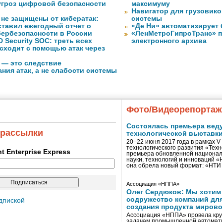
угроз цифровой безопасности
максимуму
Навигатор для грузовиков
 не защищены от кибератак:
системы
ставил ежегодный отчет о
«Де Ни» автоматизирует
бербезопасности в России
«ЛенМетроГипроТранс» п
 Security SOC: треть всех
электронного архива
сходит с помощью атак через
 — это следствие
ния атак, а не слабости системы
Фото/Видеорепорта
Состоялась премьера вед
 рассылки
технологической выставк
20–22 июня 2017 года в рамках 
технологического развития «Тех
ent Enterprise Express
премьера обновленной национал
науки, технологий и инноваций 
она обрела новый формат: «НТ
Ассоциация «НППА»
Олег Сердюков: Мы хотим
содружество компаний дл
дпиской
создания продукта мирово
Ассоциация «НППА» провела кру
задачам промышленной автомати