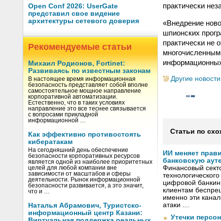
практически нез
Open Conf 2026: UserGate
представил свое видение
архитектуры сетевого доверия
«Внедрение ново
шпионских прогр
практически не 
Рекомендуемые статьи
многочисленными
информационных 
Михаил Родионов, Fortinet:
Развиваясь по известным законам
Другие новости
В настоящее время информационная
безопасность представляет собой вполне
самостоятельное мощное направление
корпоративной автоматизации.
Естественно, что в таких условиях
направление это все теснее связывается
с вопросами прикладной
информационной …
Статьи по схо
Как эффективно противостоять
кибератакам
На сегодняшний день обеспечение
ИИ меняет прав
безопасности корпоративных ресурсов
банковскую аут
является одной из наиболее приоритетных
Финансовый секто
целей для любой компании вне
зависимости от масштабов и сферы
технологического
деятельности. Рынок информационной
цифровой банкин
безопасности развивается, а это значит,
клиентам беспрец
что и …
именно эти канал
атаки …
Наталья Абрамович, Туристско-
информационный центр Казани:
Утечки персо
Виртуальная поддержка реальных