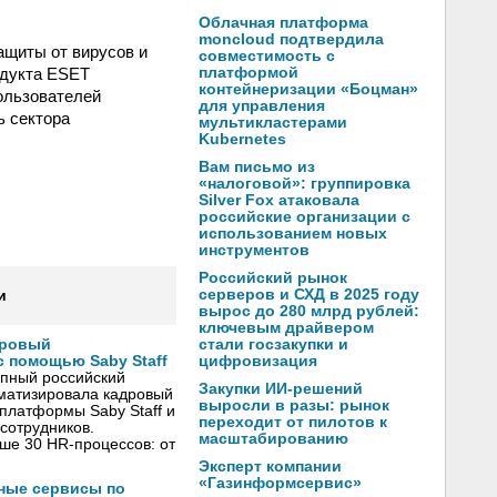
Облачная платформа
moncloud подтвердила
ащиты от вирусов и
совместимость с
одукта ESET
платформой
контейнеризации «Боцман»
пользователей
для управления
ь сектора
мультикластерами
Kubernetes
Вам письмо из
«налоговой»: группировка
Silver Fox атаковала
российские организации с
использованием новых
инструментов
Российский рынок
серверов и СХД в 2025 году
и
вырос до 280 млрд рублей:
ключевым драйвером
стали госзакупки и
дровый
цифровизация
 помощью Saby Staff
упный российский
Закупки ИИ-решений
оматизировала кадровый
выросли в разы: рынок
платформы Saby Staff и
переходит от пилотов к
сотрудников.
масштабированию
ше 30 HR-процессов: от
Эксперт компании
«Газинформсервис»
чные сервисы по