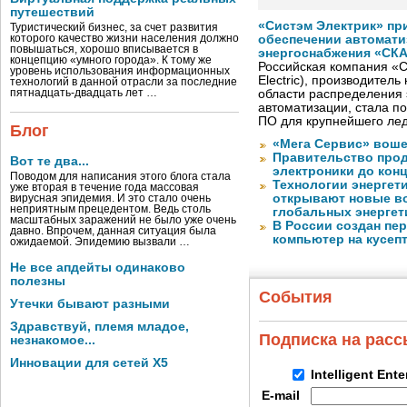
путешествий
«Систэм Электрик» пр
Туристический бизнес, за счет развития
которого качество жизни населения должно
обеспечении автомати
повышаться, хорошо вписывается в
энергоснабжения «СК
концепцию «умного города». К тому же
Российская компания «С
уровень использования информационных
Electric), производител
технологий в данной отрасли за последние
пятнадцать-двадцать лет …
области распределения 
автоматизации, стала п
ПО для крупнейшего лед
Блог
«Мега Сервис» воше
Правительство про
Вот те два...
электроники до конц
Поводом для написания этого блога стала
Технологии энергет
уже вторая в течение года массовая
открывают новые в
вирусная эпидемия. И это стало очень
неприятным прецедентом. Ведь столь
глобальных энергет
масштабных заражений не было уже очень
В России создан пе
давно. Впрочем, данная ситуация была
компьютер на кусеп
ожидаемой. Эпидемию вызвали …
Не все апдейты одинаково
полезны
События
Утечки бывают разными
Здравствуй, племя младое,
Подписка на рас
незнакомое...
Инновации для сетей X5
Intelligent Ent
E-mail