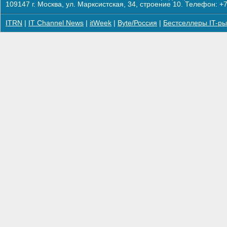
109147 г. Москва, ул. Марксистская, 34, строение 10. Телефон: +7
ITRN
|
IT Channel News
|
itWeek
|
Byte/Россия
|
Бестселлеры IT-ры