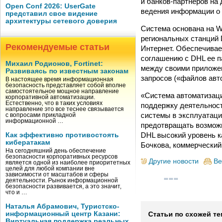
и банков-партнеров на
Open Conf 2026: UserGate
ведения информации о
представил свое видение
архитектуры сетевого доверия
Система основана на W
региональных станций 
Рекомендуемые статьи
Интернет. Обеспечивает
соглашению с DHL ее 
Михаил Родионов, Fortinet:
между своими приложен
Развиваясь по известным законам
запросов («файлов авт
В настоящее время информационная
безопасность представляет собой вполне
самостоятельное мощное направление
«Система автоматизац
корпоративной автоматизации.
Естественно, что в таких условиях
поддержку деятельност
направление это все теснее связывается
системы в эксплуатаци
с вопросами прикладной
информационной …
предотвращать возможн
DHL высокий уровень к
Как эффективно противостоять
кибератакам
Бочкова, коммерческий
На сегодняшний день обеспечение
безопасности корпоративных ресурсов
Другие новости
Ве
является одной из наиболее приоритетных
целей для любой компании вне
зависимости от масштабов и сферы
деятельности. Рынок информационной
безопасности развивается, а это значит,
что и …
Наталья Абрамович, Туристско-
информационный центр Казани:
Статьи по схожей те
Виртуальная поддержка реальных