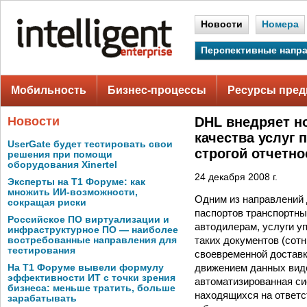
Новости
Номера
Перспективные напр
Мобильность
Бизнес-процессы
Ресурсы пред
Новости
DHL внедряет н
качества услуг 
UserGate будет тестировать свои
строгой отчетно
решения при помощи
оборудования Xinertel
24 декабря 2008 г.
Эксперты на Т1 Форуме: как
множить ИИ-возможности,
Одним из направлений 
сокращая риски
паспортов транспортны
Российское ПО виртуализации и
автодилерам, услуги 
инфраструктурное ПО — наиболее
таких документов (сотн
востребованные направления для
тестирования
своевременной достав
движением данных видов
На Т1 Форуме вывели формулу
эффективности ИТ с точки зрения
автоматизированная си
бизнеса: меньше тратить, больше
находящихся на ответс
зарабатывать