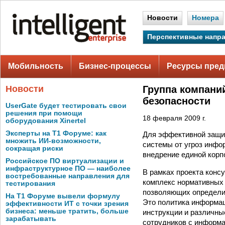
Новости
Номера
Перспективные напр
Мобильность
Бизнес-процессы
Ресурсы пред
Новости
Группа компани
безопасности
UserGate будет тестировать свои
решения при помощи
18 февраля 2009 г.
оборудования Xinertel
Эксперты на Т1 Форуме: как
Для эффективной защи
множить ИИ-возможности,
системы от угроз инфо
сокращая риски
внедрение единой корп
Российское ПО виртуализации и
инфраструктурное ПО — наиболее
В рамках проекта конс
востребованные направления для
комплекс нормативных
тестирования
позволяющих определи
На Т1 Форуме вывели формулу
Это политика информац
эффективности ИТ с точки зрения
бизнеса: меньше тратить, больше
инструкции и различны
зарабатывать
сотрудников с информа