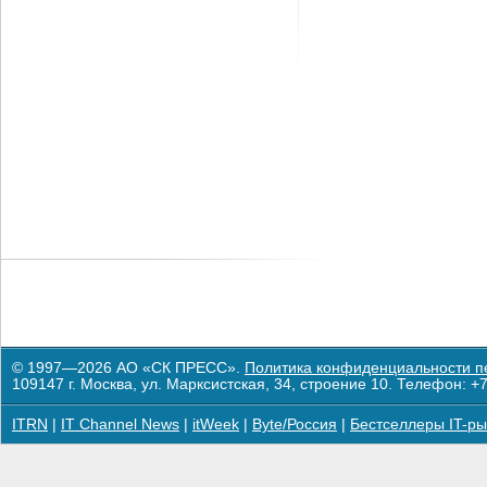
© 1997—2026 АО «СК ПРЕСС».
Политика конфиденциальности п
109147 г. Москва, ул. Марксистская, 34, строение 10. Телефон: +7
ITRN
|
IT Channel News
|
itWeek
|
Byte/Россия
|
Бестселлеры IT-ры