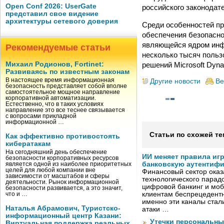
Open Conf 2026: UserGate
российского законодат
представил свое видение
архитектуры сетевого доверия
Среди особенностей пр
обеспечения безопасно
являющейся ядром инф
Рекомендуемые статьи
несколько тысяч польз
решений Microsoft Dyna
Михаил Родионов, Fortinet:
Развиваясь по известным законам
В настоящее время информационная
Другие новости
Ве
безопасность представляет собой вполне
самостоятельное мощное направление
корпоративной автоматизации.
Естественно, что в таких условиях
направление это все теснее связывается
с вопросами прикладной
информационной …
Статьи по схожей те
Как эффективно противостоять
кибератакам
На сегодняшний день обеспечение
ИИ меняет правила иг
безопасности корпоративных ресурсов
банковскую аутентиф
является одной из наиболее приоритетных
целей для любой компании вне
Финансовый сектор оказ
зависимости от масштабов и сферы
технологического парадо
деятельности. Рынок информационной
цифровой банкинг и мо
безопасности развивается, а это значит,
клиентам беспрецедентн
что и …
именно эти каналы стал
Наталья Абрамович, Туристско-
атаки …
информационный центр Казани:
Утечки персональны
Виртуальная поддержка реальных