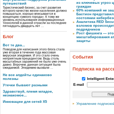
из ключевых угроз 
путешествий
граждан
Туристический бизнес, за счет развития
60% компаний не за
которого качество жизни населения должно
повышаться, хорошо вписывается в
Бастион представил
концепцию «умного города». К тому же
состоянии кибербез
уровень использования информационных
Аналитика RED Secur
технологий в данной отрасли за последние
взломов происходит
пятнадцать-двадцать лет …
подрядчиков
Рост фишинга — это
Блог
масштабирования ат
защиты
Вот те два...
Поводом для написания этого блога стала
уже вторая в течение года массовая
вирусная эпидемия. И это стало очень
События
неприятным прецедентом. Ведь столь
масштабных заражений не было уже очень
давно. Впрочем, данная ситуация была
ожидаемой. Эпидемию вызвали …
Подписка на рас
Не все апдейты одинаково
полезны
Intelligent Ent
E-mail
Утечки бывают разными
Здравствуй, племя младое,
незнакомое...
Инновации для сетей X5
Управление подписко