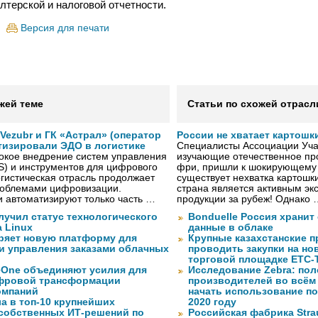
лтерской и налоговой отчетности.
Версия для печати
жей теме
Статьи по схожей отрасл
ezubr и ГК «Астрал» (оператор
России не хватает картошк
тизировали ЭДО в логистике
Специалисты Ассоциации Учас
окое внедрение систем управления
изучающие отечественное пр
S) и инструментов для цифрового
фри, пришли к шокирующему 
гистическая отрасль продолжает
существует нехватка картошки
проблемами цифровизации.
страна является активным эк
 автоматизируют только часть …
продукции за рубеж! Однако 
лучил статус технологического
Bonduelle Россия хранит
a Linux
данные в облаке
ряет новую платформу для
Крупные казахстанские 
и управления заказами облачных
проводить закупки на но
торговой площадке ЕТС-
eOne объединяют усилия для
Исследование Zebra: по
фровой трансформации
производителей во всём
омпаний
начать использование п
а в топ-10 крупнейших
2020 году
собственных ИТ-решений по
Российская фабрика Str