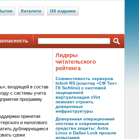
бытия
Каталоги
Об издании
зопасность
Лидеры
читательского
рейтинга
Совместимость серверов
Inferit RS (кластер «СФ Тех»
ь», входящей в состав
ГК Softline) с системой
оду с системы учета
защищенной
виртуализации zVirt
едприятия программу
поможет строить
доверенные
инфраструктуры
оддержки принятия
Доверенная операционная
терского и налогового
система и современные
кратить дублирующиеся
средства защиты: Astra
Linux и Dallas Lock прошли
овать сроки
испытания