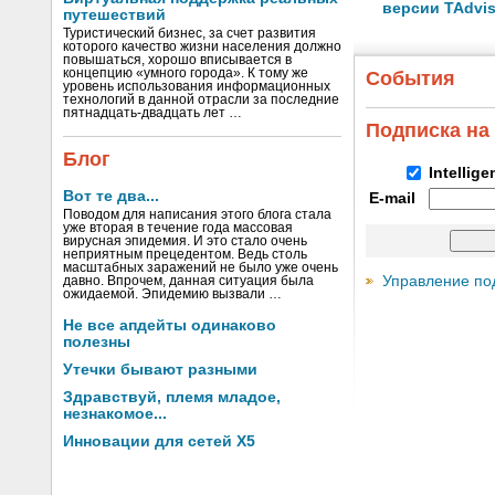
версии TAdvis
путешествий
Туристический бизнес, за счет развития
которого качество жизни населения должно
повышаться, хорошо вписывается в
концепцию «умного города». К тому же
События
уровень использования информационных
технологий в данной отрасли за последние
пятнадцать-двадцать лет …
Подписка на
Блог
Intellig
Вот те два...
E-mail
Поводом для написания этого блога стала
уже вторая в течение года массовая
вирусная эпидемия. И это стало очень
неприятным прецедентом. Ведь столь
масштабных заражений не было уже очень
Управление по
давно. Впрочем, данная ситуация была
ожидаемой. Эпидемию вызвали …
Не все апдейты одинаково
полезны
Утечки бывают разными
Здравствуй, племя младое,
незнакомое...
Инновации для сетей X5