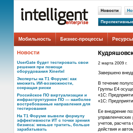
Новости
Но
Перспективные
Мобильность
Бизнес-процессы
Ресурсы
Новости
Кудряшовск
UserGate будет тестировать свои
2 марта 2009 г.
решения при помощи
оборудования Xinertel
Завершено внед
Эксперты на Т1 Форуме: как
В течение полуг
множить ИИ-возможности,
сокращая риски
Группы Е4 осуще
«1С: Предприяти
Российское ПО виртуализации и
инфраструктурное ПО — наиболее
«1С: Предприяти
востребованные направления для
тестирования
Ее внедрение по
На Т1 Форуме вывели формулу
управленческих 
эффективности ИТ с точки зрения
учетов, расчета
бизнеса: меньше тратить, больше
действия и авто
зарабатывать