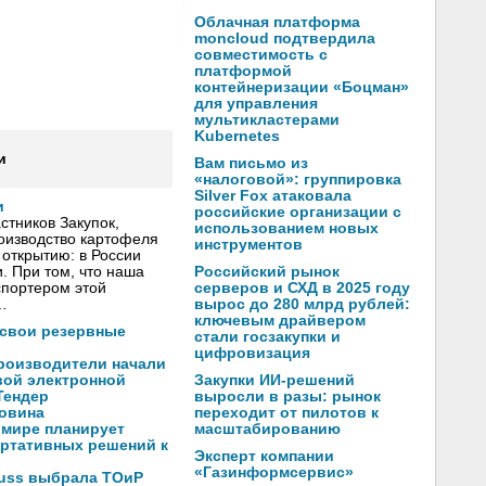
Облачная платформа
moncloud подтвердила
совместимость с
платформой
контейнеризации «Боцман»
для управления
мультикластерами
Kubernetes
и
Вам письмо из
«налоговой»: группировка
Silver Fox атаковала
и
российские организации с
тников Закупок,
использованием новых
оизводство картофеля
инструментов
открытию: в России
Российский рынок
. При том, что наша
серверов и СХД в 2025 году
спортером этой
вырос до 280 млрд рублей:
…
ключевым драйвером
 свои резервные
стали госзакупки и
цифровизация
производители начали
Закупки ИИ-решений
вой электронной
выросли в разы: рынок
Тендер
переходит от пилотов к
ловина
масштабированию
 мире планирует
ортативных решений к
Эксперт компании
«Газинформсервис»
auss выбрала ТОиР