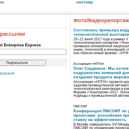
er
систему
Фото/Видеорепорта
Состоялась премьера вед
 рассылки
технологической выставк
20–22 июня 2017 года в рамках 
технологического развития «Тех
ent Enterprise Express
премьера обновленной национал
науки, технологий и инноваций 
она обрела новый формат: «НТ
Ассоциация «НППА»
Олег Сердюков: Мы хотим
содружество компаний дл
дпиской
создания продукта мирово
Ассоциация «НППА» провела кру
задачам промышленной автомати
технологической революции в ра
Форума «Технопром»-2017. Осно
подходы к промышленной автома
ПМСОФТ
Конференция ПМСОФТ по 
проектами: российские пр
ставку на эффективность
В Москве завершилась XVI Межд
ПМСОФТ по управлению проекта