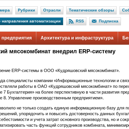
мера
Рубрики
Отрасли
Тематические обзоры
Со
 направления автоматизации
RSS
Подписка
 предприятия
Архитектура и инфраструктура
Бе
ий мясокомбинат внедрил ERP-систему
рение ERP-системы в ООО «Кудряшовский мясокомбинат».
ода специалисты компании «Информационные технологии и связ
ствляли работы в ОАО «Кудряшовский мясокомбинат» по перех
е 7 Бухгалтерия» на более перспективную в части развития пр
е 8. Управление производственным предприятием».
зволило не только создать единую информационную базу для п
решений, упорядочить и повысить достоверность данных бухгал
 себестоимости и учета затрат основного производства, но и со
матизировать часть функций сотрудников комбината, минимизир