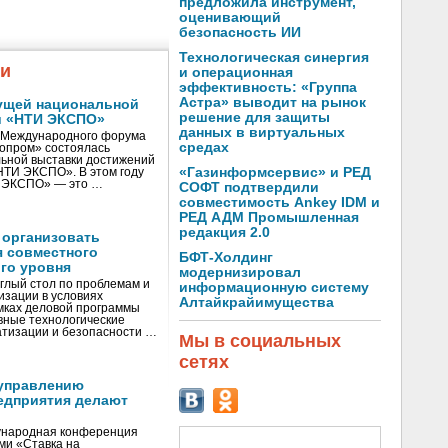
предложила инструмент,
оценивающий
безопасность ИИ
Технологическая синергия
жи
и операционная
эффективность: «Группа
Астра» выводит на рынок
ущей национальной
решение для защиты
и «НТИ ЭКСПО»
данных в виртуальных
V Международного форума
средах
нопром» состоялась
ьной выставки достижений
«Газинформсервис» и РЕД
«НТИ ЭКСПО». В этом году
И ЭКСПО» — это …
СОФТ подтвердили
совместимость Ankey IDM и
РЕД АДМ Промышленная
редакция 2.0
 организовать
я совместного
БФТ-Холдинг
го уровня
модернизировал
глый стол по проблемам и
информационную систему
зации в условиях
Алтайкрайимущества
мках деловой программы
вные технологические
тизации и безопасности …
Мы в социальных
сетях
управлению
едприятия делают
ународная конференция
ми «Ставка на