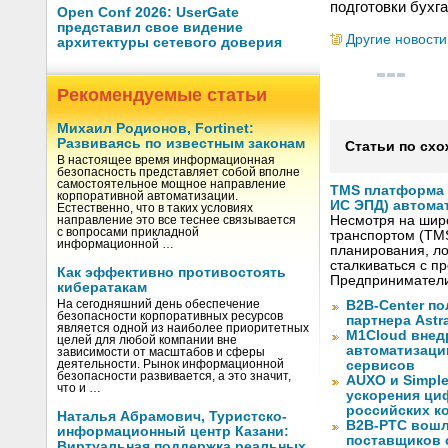
подготовки бухга
Open Conf 2026: UserGate
представил свое видение
Другие новости
архитектуры сетевого доверия
Рекомендуемые статьи
Михаил Родионов, Fortinet:
Развиваясь по известным законам
Статьи по схо
В настоящее время информационная
безопасность представляет собой вполне
самостоятельное мощное направление
TMS платформа V
корпоративной автоматизации.
ИС ЭПД) автома
Естественно, что в таких условиях
Несмотря на шир
направление это все теснее связывается
с вопросами прикладной
транспортом (TM
информационной …
планирования, ло
сталкиваться с 
Как эффективно противостоять
Предприниматели
кибератакам
На сегодняшний день обеспечение
B2B-Center по
безопасности корпоративных ресурсов
партнера Astr
является одной из наиболее приоритетных
M1Cloud внед
целей для любой компании вне
автоматизаци
зависимости от масштабов и сферы
деятельности. Рынок информационной
сервисов
безопасности развивается, а это значит,
AUXO и Simpl
что и …
ускорения ци
российских к
Наталья Абрамович, Туристско-
B2B-РТС вошл
информационный центр Казани:
поставщиков 
Виртуальная поддержка реальных