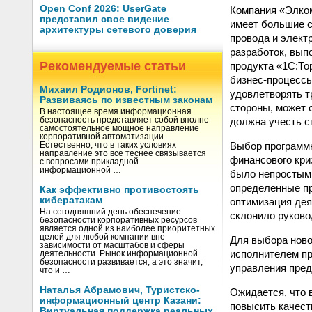
Open Conf 2026: UserGate
Компания «Элком
представил свое видение
имеет большие с
архитектуры сетевого доверия
провода и элект
разработок, выпо
Рекомендуемые статьи
продукта «1С:То
бизнес-процессы
Михаил Родионов, Fortinet:
удовлетворять т
Развиваясь по известным законам
стороны, может 
В настоящее время информационная
должна учесть с
безопасность представляет собой вполне
самостоятельное мощное направление
корпоративной автоматизации.
Выбор программн
Естественно, что в таких условиях
направление это все теснее связывается
финансового кри
с вопросами прикладной
информационной …
было непростым.
определенные пр
Как эффективно противостоять
кибератакам
оптимизация дея
На сегодняшний день обеспечение
склонило руково
безопасности корпоративных ресурсов
является одной из наиболее приоритетных
целей для любой компании вне
Для выбора ново
зависимости от масштабов и сферы
исполнителем п
деятельности. Рынок информационной
безопасности развивается, а это значит,
управления предп
что и …
Наталья Абрамович, Туристско-
Ожидается, что 
информационный центр Казани:
повысить качест
Виртуальная поддержка реальных