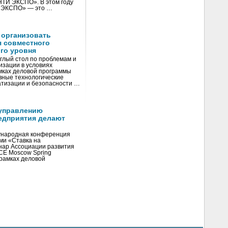
«НТИ ЭКСПО». В этом году
И ЭКСПО» — это …
 организовать
я совместного
го уровня
глый стол по проблемам и
зации в условиях
мках деловой программы
вные технологические
тизации и безопасности …
управлению
едприятия делают
ународная конференция
ми «Ставка на
инар Ассоциации развития
CE Moscow Spring
рамках деловой