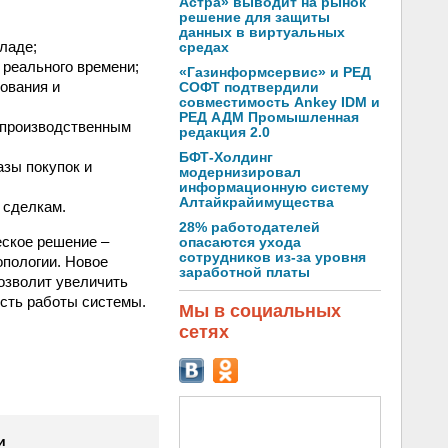
Астра» выводит на рынок
решение для защиты
данных в виртуальных
ладе;
средах
 реального времени;
«Газинформсервис» и РЕД
ования и
СОФТ подтвердили
совместимость Ankey IDM и
РЕД АДМ Промышленная
и производственным
редакция 2.0
БФТ-Холдинг
азы покупок и
модернизировал
информационную систему
Алтайкрайимущества
 сделкам.
28% работодателей
еское решение –
опасаются ухода
сотрудников из-за уровня
опологии. Новое
заработной платы
озволит увеличить
ость работы системы.
Мы в социальных
сетях
и