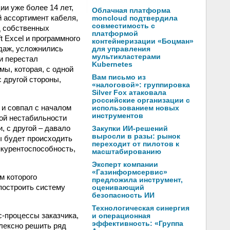
и уже более 14 лет,
Облачная платформа
й ассортимент кабеля,
moncloud подтвердила
совместимость с
д собственных
платформой
t Excel и программного
контейнеризации «Боцман»
одаж, усложнились
для управления
мультикластерами
и перестал
Kubernetes
ы, которая, с одной
Вам письмо из
 другой стороны,
«налоговой»: группировка
Silver Fox атаковала
российские организации с
 и совпал с началом
использованием новых
инструментов
кой нестабильности
, с другой – давало
Закупки ИИ-решений
выросли в разы: рынок
ы будет происходить
переходит от пилотов к
нкурентоспособность,
масштабированию
Эксперт компании
«Газинформсервис»
м которого
предложила инструмент,
построить систему
оценивающий
безопасность ИИ
Технологическая синергия
с-процессы заказчика,
и операционная
эффективность: «Группа
лексно решить ряд