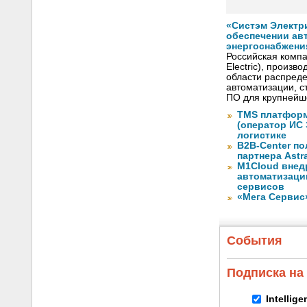
«Систэм Электри
обеспечении ав
энергоснабжени
Российская компа
Electric), произ
области распреде
автоматизации, с
ПО для крупнейше
TMS платформ
(оператор ИС
логистике
B2B-Center по
партнера Astr
M1Cloud внед
автоматизаци
сервисов
«Мега Сервис
События
Подписка на
Intellig