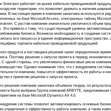
-Электро» работает на рынке кабельно-проводниковой продукци
кладские территории, что позволяет держать в наличии широки
рики. В настоящее время в компании заказчика используется ря
лненных на базе Microsoft Access, электронных таблиц Microsof
рговля». С ростом компании значительно увеличился объем пр
. Это привело к тому, что существующий уровень автоматизаци
ребованиям бизнеса. Возникла необходимость в создании систем
связать все процессы в единое информационное пространство, с
пецифику торговли кабельно-проводниковой продукцией.
ого продукта и поставщика решения занял определенное время
зиса. Поэтому решение о запуске проекта в период экономичес
 С одной стороны, это увеличивало финансовые риски компании
еимущества. Однако понимание того, что с внедрением систем
тельности компании, повысится эффективность ее работы и ко
дство к принятию решения о запуске проекта.
го решения компания заказчика объявила тендер, по результата
роекта была выбрана Группа компаний ARBYTE, предложившая 
риятием на базе Microsoft Dynamics AX 4.0.
внедрение системы позволит автоматизировать основные бизне
во управления и эффективность работы компании, а также комп