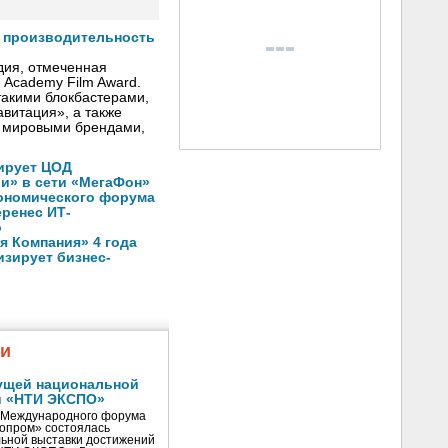
т производительность
дия, отмеченная
h Academy Film Award.
такими блокбастерами,
авитация», a также
 мировыми брендами,
ирует ЦОД
ли» в сети «МегаФон»
кономического форума
еренес ИТ-
о
 Компания» 4 года
зирует бизнес-
жи
ущей национальной
и «НТИ ЭКСПО»
V Международного форума
нопром» состоялась
ьной выставки достижений