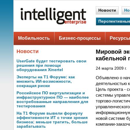
Новости
Но
Перспективные
Мобильность
Бизнес-процессы
Ресурсы
Новости
Мировой эк
кабельной 
UserGate будет тестировать свои
решения при помощи
24 марта 2009 г.
оборудования Xinertel
Эксперты на Т1 Форуме: как
Объявлено о нач
множить ИИ-возможности,
деятельностью к
сокращая риски
Цель проекта - 
Российское ПО виртуализации и
системы управле
инфраструктурное ПО — наиболее
торгово-логисти
востребованные направления для
тестирования
управленческого
информационную 
На Т1 Форуме вывели формулу
эффективности ИТ с точки зрения
новой системе б
бизнеса: меньше тратить, больше
компании-заказч
зарабатывать