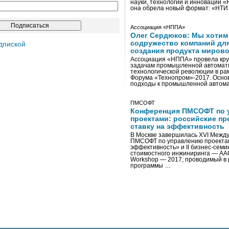
науки, технологий и инноваций 
она обрела новый формат: «НТ
Ассоциация «НППА»
Олег Сердюков: Мы хотим
содружество компаний дл
дпиской
создания продукта мирово
Ассоциация «НППА» провела кру
задачам промышленной автомати
технологической революции в ра
Форума «Технопром»-2017. Осно
подходы к промышленной автома
ПМСОФТ
Конференция ПМСОФТ по 
проектами: российские пр
ставку на эффективность
В Москве завершилась XVI Межд
ПМСОФТ по управлению проекта
эффективность» и II бизнес-сем
стоимостного инжиниринга — AA
Workshop — 2017, проводимый в 
программы …