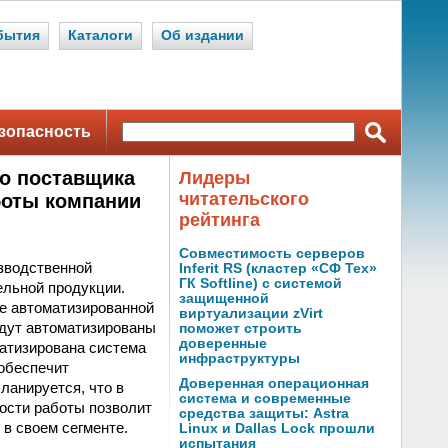
бытия
Каталоги
Об издании
зопасность
о поставщика
Лидеры
читательского
боты компании
рейтинга
Совместимость серверов
изводственной
Inferit RS (кластер «СФ Тех»
ГК Softline) с системой
ельной продукции.
защищенной
зе автоматизированной
виртуализации zVirt
удут автоматизированы
поможет строить
доверенные
матизирована система
инфраструктуры
 обеспечит
Доверенная операционная
ланируется, что в
система и современные
ости работы позволит
средства защиты: Astra
 в своем сегменте.
Linux и Dallas Lock прошли
испытания