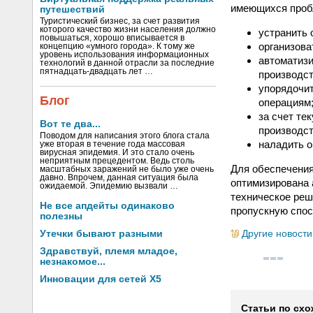
имеющихся пробл
путешествий
Туристический бизнес, за счет развития
которого качество жизни населения должно
устранить 
повышаться, хорошо вписывается в
организова
концепцию «умного города». К тому же
уровень использования информационных
автоматизи
технологий в данной отрасли за последние
пятнадцать-двадцать лет …
производст
упорядочит
Блог
операциям
за счет те
Вот те два...
производст
Поводом для написания этого блога стала
наладить о
уже вторая в течение года массовая
вирусная эпидемия. И это стало очень
неприятным прецедентом. Ведь столь
Для обеспечения
масштабных заражений не было уже очень
давно. Впрочем, данная ситуация была
оптимизирована 
ожидаемой. Эпидемию вызвали …
техническое реш
Не все апдейты одинаково
пропускную спос
полезны
Другие новости
Утечки бывают разными
Здравствуй, племя младое,
незнакомое...
Инновации для сетей X5
Статьи по схо