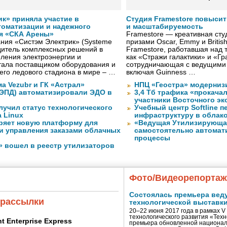
к» приняла участие в
Студия Framestore повыси
томатизации и надежного
и масштабируемость
я «СКА Арены»
Framestore — креативная сту
ния «Систэм Электрик» (Systeme
призами Oscar, Emmy и Britis
водитель комплексных решений в
Framestore, работавшая над 
ления электроэнергии и
как «Стражи галактики» и «Гр
тала поставщиком оборудования и
сотрудничающая с ведущими
го ледового стадиона в мире – …
включая Guinness …
а Vezubr и ГК «Астрал»
НПЦ «Геостра» модерниз
 ЭПД) автоматизировали ЭДО в
3,4 Тб трафика «прокача
участники Восточного э
лучил статус технологического
Учебный центр Softline п
a Linux
инфраструктуру в облак
ряет новую платформу для
«Ведущая Утилизирующая
и управления заказами облачных
самостоятельно автомати
процессы
» вошел в реестр утилизаторов
Фото/Видеорепорта
Состоялась премьера вед
 рассылки
технологической выставк
20–22 июня 2017 года в рамках 
технологического развития «Тех
ent Enterprise Express
премьера обновленной национал