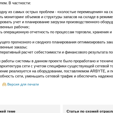
ем. В частности:
одну из самых острых проблем - «холостые перемещения» на ск
ть мониторинг объемов и структуры запасов на складе в режиме
ровать учет и планирование загрузки производственного оборуд
венных рабочих;
ь операционную отчетность по процессам торговли, хранения 
;
кущего прогнозного и сводного планирования оптимизировать зак
венные заказы;
перативный расчет себестоимости и финансового результата по
 работы системы в данном проекте было проработано и технич
архитектура сети с учетом специфики существующей сетевой т
ение реализуется на оборудовании, поставляемом ARBYTE, и п
обность сети, уменьшить сетевой трафик и обеспечить надежн
Версия для печати
жей теме
Статьи по схожей отрасл