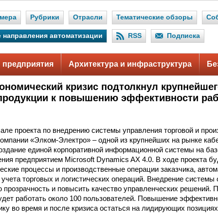
мера
Рубрики
Отрасли
Тематические обзоры
Со
 направления автоматизации
RSS
Подписка
 предприятия
Архитектура и инфраструктура
Бе
ономический кризис подтолкнул крупнейшег
продукции к повышению эффективности ра
але проекта по внедрению системы управления торговой и про
омпании «Элком-Электро» – одной из крупнейших на рынке каб
создание единой корпоративной информационной системы на ба
ния предприятием Microsoft Dynamics AX 4.0. В ходе проекта б
ческие процессы и производственные операции заказчика, авто
 учета торговых и логистических операций. Внедрение системы
прозрачность и повысить качество управленческих решений. П
удет работать около 100 пользователей. Повышение эффективн
ику во время и после кризиса остаться на лидирующих позициях