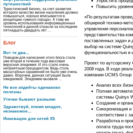
Упростить процед
путешествий
Повысить уровен
Туристический бизнес, за счет развития
которого качество жизни населения должно
«По результатам прове
повышаться, хорошо вписывается в
концепцию «умного города». К тому же
обширной технико-мето
уровень использования информационных
технологий в данной отрасли за последние
управления персоналом
пятнадцать-двадцать лет …
представительства комп
поставленных задач и
Блог
выбор на системе Quin
функциональностью и и
Вот те два...
Поводом для написания этого блога стала
уже вторая в течение года массовая
Проект по аутсорсингу
вирусная эпидемия. И это стало очень
2008 года. В ходе реал
неприятным прецедентом. Ведь столь
масштабных заражений не было уже очень
компании UCMS Group
давно. Впрочем, данная ситуация была
ожидаемой. Эпидемию вызвали …
Анализ всех бизн
Не все апдейты одинаково
Полная автоматиз
полезны
системы Quinyx W
Утечки бывают разными
Создание и орган
Здравствуй, племя младое,
Синхронизация и 
незнакомое...
соответствии с з
Инновации для сетей X5
Разработка и про
оплата труда пос
оплате труда, фо