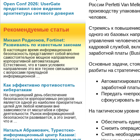
Open Conf 2026: UserGate
России Perfetti Van Me
представил свое видение
производству упакован
архитектуры сетевого доверия
человек.
Стремясь к повышению э
Рекомендуемые статьи
одного из базовых нап
управления человечес
Михаил Родионов, Fortinet:
Развиваясь по известным законам
кадровой службой, вк
В настоящее время информационная
заработной платы (Busi
безопасность представляет собой вполне
самостоятельное мощное направление
корпоративной автоматизации.
Основные задачи, стоящ
Естественно, что в таких условиях
направление это все теснее связывается
разбиты на стратегиче
с вопросами прикладной
информационной …
Автоматизировать
Как эффективно противостоять
заработной платы
кибератакам
Передать «непро
На сегодняшний день обеспечение
безопасности корпоративных ресурсов
сфокусировать вн
является одной из наиболее приоритетных
целей для любой компании вне
На тактическом уровне
зависимости от масштабов и сферы
деятельности. Рынок информационной
безопасности развивается, а это значит,
Обеспечить едину
что и …
Снизить операци
Наталья Абрамович, Туристско-
Снять необходимо
информационный центр Казани:
Виртуальная поддержка реальных