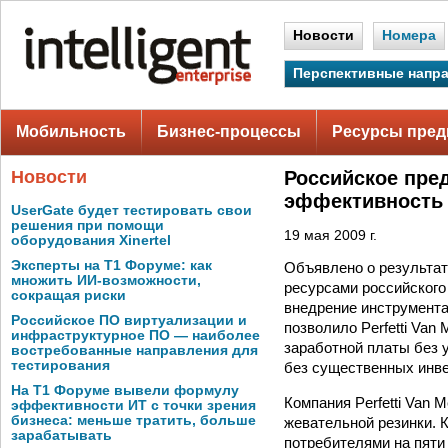
Новости
Номера
Перспективные напр
Мобильность
Бизнес-процессы
Ресурсы пред
Новости
Российское пред
эффективность 
UserGate будет тестировать свои
решения при помощи
19 мая 2009 г.
оборудования Xinertel
Эксперты на Т1 Форуме: как
Объявлено о результа
множить ИИ-возможности,
ресурсами российского 
сокращая риски
внедрение инструмента
Российское ПО виртуализации и
позволило Perfetti Van
инфраструктурное ПО — наиболее
заработной платы без 
востребованные направления для
тестирования
без существенных инв
На Т1 Форуме вывели формулу
Компания Perfetti Van 
эффективности ИТ с точки зрения
бизнеса: меньше тратить, больше
жевательной резинки. 
зарабатывать
потребителями на пяти к