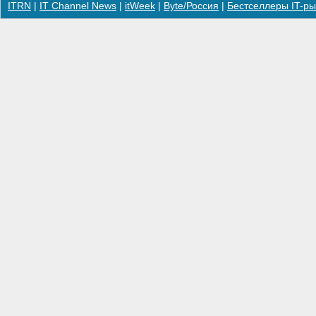
ITRN
|
IT Channel News
|
itWeek
|
Byte/Россия
|
Бестселлеры IT-ры