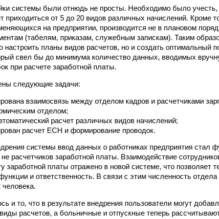
йки системы были отнюдь не просты. Необходимо было учесть, 
т приходиться от 5 до 20 видов различных начислений. Кроме т
меняющихся на предприятии, производится не в плановом порядк
ентам (табелям, приказам, служебным запискам). Таким образ
о настроить планы видов расчетов, но и создать оптимальный п
орый свел бы до минимума количество данных, вводимых вручну
ок при расчете заработной платы.
ены следующие задачи:
рована взаимосвязь между отделом кадров и расчетчиками зарп
омическим отделом;
втоматический расчет различных видов начислений;
рован расчет ЕСН и формирование проводок.
едрения системы ввод данных о работниках предприятия стал ф
а не расчетчиков заработной платы. Взаимодействие сотруднико
ту заработной платы отражено в новой системе, что позволяет т
 функции и ответственность. В связи с этим численность отдела
 человека.
сь и то, что в результате внедрения пользователи могут добавл
виды расчетов, а больничные и отпускные теперь рассчитывают