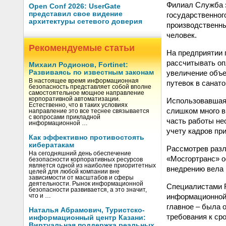
Филиал Служба 
Open Conf 2026: UserGate
представил свое видение
государственног
архитектуры сетевого доверия
производственны
человек.
Рекомендуемые статьи
На предприятии 
рассчитывать оп
Михаил Родионов, Fortinet:
увеличение объе
Развиваясь по известным законам
В настоящее время информационная
путевок в санато
безопасность представляет собой вполне
самостоятельное мощное направление
корпоративной автоматизации.
Использовавшаяс
Естественно, что в таких условиях
слишком много в
направление это все теснее связывается
с вопросами прикладной
часть работы не
информационной …
учету кадров пр
Как эффективно противостоять
кибератакам
Рассмотрев раз
На сегодняшний день обеспечение
«Мосгортранс» о
безопасности корпоративных ресурсов
является одной из наиболее приоритетных
внедрению вела 
целей для любой компании вне
зависимости от масштабов и сферы
деятельности. Рынок информационной
Специалистами R
безопасности развивается, а это значит,
информационной 
что и …
главное – была 
Наталья Абрамович, Туристско-
требования к ср
информационный центр Казани:
Виртуальная поддержка реальных