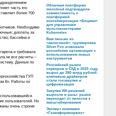
одразделением
Облачная платформа
няет часть его
moncloud подтвердила
ставляет более 700
совместимость с
платформой
контейнеризации «Боцман»
для управления
ботников. Необходимо
мультикластерами
рочные; доплаты за
Kubernetes
ство; бассейна и
Вам письмо из
«налоговой»: группировка
Silver Fox атаковала
российские организации с
тарела и требовала
использованием новых
ла не все расчеты –
инструментов
систему. Данные по
Российский рынок
серверов и СХД в 2025 году
вырос до 280 млрд рублей:
ергохозяйства ГУП
ключевым драйвером
стали госзакупки и
ом 8». Работы по
цифровизация
Закупки ИИ-решений
выросли в разы: рынок
использовавшейся
переходит от пилотов к
ие пользователей. Но
масштабированию
жаны очень строгие
Эксперт компании
«Газинформсервис»