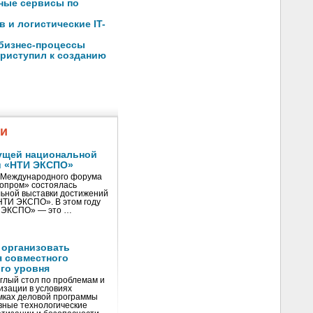
чные сервисы по
 и логистические IT-
 бизнес-процессы
риступил к созданию
жи
ущей национальной
и «НТИ ЭКСПО»
V Международного форума
нопром» состоялась
ьной выставки достижений
«НТИ ЭКСПО». В этом году
И ЭКСПО» — это …
 организовать
я совместного
го уровня
глый стол по проблемам и
зации в условиях
мках деловой программы
вные технологические