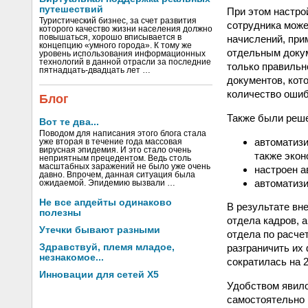
путешествий
При этом настро
Туристический бизнес, за счет развития
сотрудника може
которого качество жизни населения должно
начислений, при
повышаться, хорошо вписывается в
концепцию «умного города». К тому же
отдельным докум
уровень использования информационных
технологий в данной отрасли за последние
только правильн
пятнадцать-двадцать лет …
документов, кот
количество ошиб
Блог
Также были реш
Вот те два...
Поводом для написания этого блога стала
автоматизи
уже вторая в течение года массовая
вирусная эпидемия. И это стало очень
также экон
неприятным прецедентом. Ведь столь
масштабных заражений не было уже очень
настроен а
давно. Впрочем, данная ситуация была
автоматизи
ожидаемой. Эпидемию вызвали …
Не все апдейты одинаково
В результате вн
полезны
отдела кадров, 
Утечки бывают разными
отдела по расче
Здравствуй, племя младое,
разграничить их
незнакомое...
сократилась на 2
Инновации для сетей X5
Удобством явило
самостоятельно 