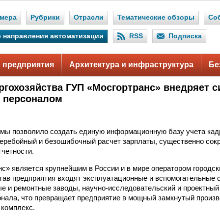
мера
Рубрики
Отрасли
Тематические обзоры
Со
 направления автоматизации
RSS
Подписка
 предприятия
Архитектура и инфраструктура
Бе
ргохозяйства ГУП «Мосгортранс» внедряет с
 персоналом
мы позволило создать единую информационную базу учета кад
еребойный и безошибочный расчет зарплаты, существенно сокр
четности.
с» является крупнейшим в России и в мире оператором городс
став предприятия входят эксплуатационные и вспомогательные
е и ремонтные заводы, научно-исследовательский и проектный 
онала, что превращает предприятие в мощный замкнутый произв
 комплекс.