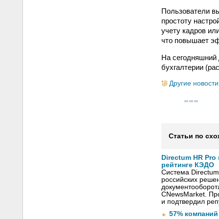
Пользователи вы
простоту настро
учету кадров ил
что повышает э
На сегодняшний 
бухгалтерии (ра
Другие новости
Статьи по схо
Directum HR Pro
рейтинге КЭДО
Система Directum
российских решен
документооборот
CNewsMarket. Пр
и подтвердил ре
57% компаний