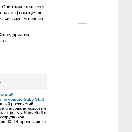
. Они также отметили
 Любая информация по
из системы мгновенно,
й предприятия:
ела.
и
дровый
 помощью Saby Staff
упный российский
оматизировала кадровый
платформы Saby Staff и
сотрудников.
ше 30 HR-процессов: от