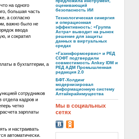
предложила инструмент,
что на одного
оценивающий
безопасность ИИ
ого, большая часть
е, а согласно
Технологическая синергия
и операционная
ом, важно было не
эффективность: «Группа
орядок ввода
Астра» выводит на рынок
ю, и сократил
решение для защиты
данных в виртуальных
средах
«Газинформсервис» и РЕД
СОФТ подтвердили
совместимость Ankey IDM и
латы в бухгалтерии, а
РЕД АДМ Промышленная
редакция 2.0
БФТ-Холдинг
модернизировал
информационную систему
ункцией сотрудников
Алтайкрайимущества
в отдела кадров и
Мы в социальных
еперь четко
сетях
 расчета зарплаты
ять и настраивать
ся автоматически.