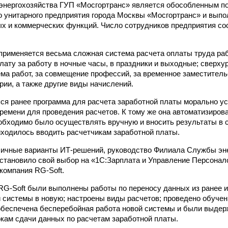
энергохозяйства ГУП «Мосгортранс» является обособленным п
о унитарного предприятия города Москвы «Мосгортранс» и выпол
х и коммерческих функций. Число сотрудников предприятия со
применяется весьма сложная система расчета оплаты труда ра
лату за работу в ночные часы, в праздники и выходные; сверху
ма работ, за совмещение профессий, за временное заместитель
рии, а также другие виды начислений.
я ранее программа для расчета заработной платы морально ус
ремени для проведения расчетов. К тому же она автоматизирова
обходимо было осуществлять вручную и вносить результаты в 
иходилось вводить расчетчикам заработной платы.
личные варианты ИТ-решений, руководство Филиала Службы эн
становило свой выбор на «1С:Зарплата и Управление Персонал
компания RG-Soft.
G-Soft были выполнены работы по переносу данных из ранее 
системы в новую; настроены виды расчетов; проведено обучен
обеспечена бесперебойная работа новой системы и были выдер
окам сдачи данных по расчетам заработной платы.