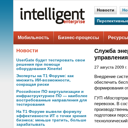
Новости
Но
Перспективные
Мобильность
Бизнес-процессы
Ресурсы
Новости
Служба эне
управления
UserGate будет тестировать свои
решения при помощи
27 августа 2009 г.
оборудования Xinertel
Эксперты на Т1 Форуме: как
Внедрение систе
множить ИИ-возможности,
обеспечить бесп
сокращая риски
формирования от
Российское ПО виртуализации и
инфраструктурное ПО — наиболее
ГУП «Мосгортран
востребованные направления для
перевозок. В со
тестирования
производственны
На Т1 Форуме вывели формулу
подготовки перс
эффективности ИТ с точки зрения
бизнеса: меньше тратить, больше
технологический
зарабатывать