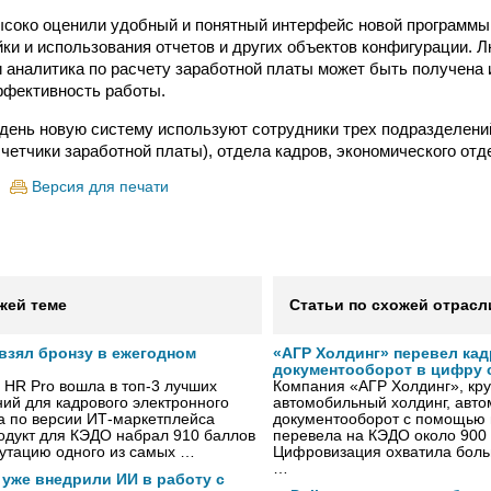
соко оценили удобный и понятный интерфейс новой программы
йки и использования отчетов и других объектов конфигурации.
и аналитика по расчету заработной платы может быть получена 
ффективность работы.
день новую систему используют сотрудники трех подразделени
счетчики заработной платы), отдела кадров, экономического отд
Версия для печати
жей теме
Статьи по схожей отрасл
 взял бронзу в ежегодном
«АГР Холдинг» перевел ка
документооборот в цифру с
 HR Pro вошла в топ-3 лучших
Компания «АГР Холдинг», кр
ий для кадрового электронного
автомобильный холдинг, авт
а по версии ИТ-маркетплейса
документооборот с помощью 
одукт для КЭДО набрал 910 баллов
перевела на КЭДО около 900 
путацию одного из самых …
Цифровизация охватила боль
…
 уже внедрили ИИ в работу с