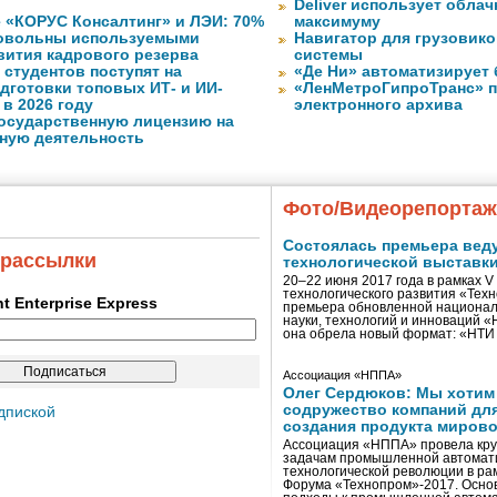
Deliver использует обла
 «КОРУС Консалтинг» и ЛЭИ: 70%
максимуму
довольны используемыми
Навигатор для грузовиков
вития кадрового резерва
системы
. студентов поступят на
«Де Ни» автоматизирует
дготовки топовых ИТ- и ИИ-
«ЛенМетроГипроТранс» п
в 2026 году
электронного архива
государственную лицензию на
ную деятельность
Фото/Видеорепорта
Состоялась премьера вед
 рассылки
технологической выставк
20–22 июня 2017 года в рамках 
технологического развития «Тех
ent Enterprise Express
премьера обновленной национал
науки, технологий и инноваций 
она обрела новый формат: «НТ
Ассоциация «НППА»
Олег Сердюков: Мы хотим
содружество компаний дл
дпиской
создания продукта мирово
Ассоциация «НППА» провела кру
задачам промышленной автомати
технологической революции в ра
Форума «Технопром»-2017. Осно