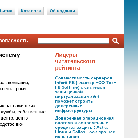
бытия
Каталоги
Об издании
зопасность
истему
Лидеры
читательского
рейтинга
Совместимость серверов
ров компании,
Inferit RS (кластер «СФ Тех»
ГК Softline) с системой
атить сроки
защищенной
виртуализации zVirt
поможет строить
ких пассажирских
доверенные
инфраструктуры
 службы, собственные
центр, центр
Доверенная операционная
система и современные
одственно-
средства защиты: Astra
Linux и Dallas Lock прошли
испытания