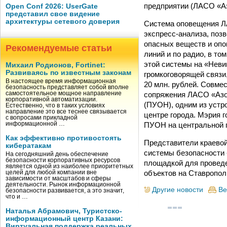
предприятии (ЛАСО «Аз
Open Conf 2026: UserGate
представил свое видение
архитектуры сетевого доверия
Система оповещения Л
экспресс-анализа, поз
опасных веществ и оп
Рекомендуемые статьи
линий и по радио, в то
этой системы на «Неви
Михаил Родионов, Fortinet:
Развиваясь по известным законам
громкоговорящей связи
В настоящее время информационная
20 млн. рублей. Совме
безопасность представляет собой вполне
сопряжения ЛАСО «Азо
самостоятельное мощное направление
корпоративной автоматизации.
(ПУОН), одним из устр
Естественно, что в таких условиях
направление это все теснее связывается
центре города. Мэрия 
с вопросами прикладной
ПУОН на центральной 
информационной …
Как эффективно противостоять
Представители краевой
кибератакам
системы безопасности 
На сегодняшний день обеспечение
безопасности корпоративных ресурсов
площадкой для провед
является одной из наиболее приоритетных
объектов на Ставропол
целей для любой компании вне
зависимости от масштабов и сферы
деятельности. Рынок информационной
Другие новости
Ве
безопасности развивается, а это значит,
что и …
Наталья Абрамович, Туристско-
информационный центр Казани:
Виртуальная поддержка реальных