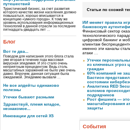
путешествий
Туристический бизнес, за счет развития
Статьи по схожей те
которого качество жизни населения должно
повышаться, хорошо вписывается в
концепцию «умного города». К тому же
ИИ меняет правила иг
уровень использования информационных
технологий в данной отрасли за последние
банковскую аутентиф
пятнадцать-двадцать лет …
Финансовый сектор оказ
технологического парадо
цифровой банкинг и мо
Блог
клиентам беспрецедентн
именно эти каналы стал
Вот те два...
атаки …
Поводом для написания этого блога стала
уже вторая в течение года массовая
Утечки персональны
вирусная эпидемия. И это стало очень
из ключевых угроз 
неприятным прецедентом. Ведь столь
граждан
масштабных заражений не было уже очень
60% компаний не за
давно. Впрочем, данная ситуация была
ожидаемой. Эпидемию вызвали …
Бастион представил
состоянии кибербез
Не все апдейты одинаково
Аналитика RED Secur
полезны
взломов происходит
подрядчиков
Утечки бывают разными
Рост фишинга — это
масштабирования ат
Здравствуй, племя младое,
защиты
незнакомое...
Инновации для сетей X5
События