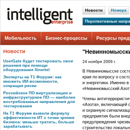
Новости
Номера
Перспективные напр
Мобильность
Бизнес-процессы
Ресурсы пред
Новости
"Невинномысски
UserGate будет тестировать свои
24 ноября 2009 г.
решения при помощи
оборудования Xinertel
В Невинномысске состо
края по вопросу о сос
Эксперты на Т1 Форуме: как
множить ИИ-возможности,
и энергетики. Именно 
сокращая риски
«Невинномысский Азот»
Российское ПО виртуализации и
инфраструктурное ПО — наиболее
Члены антитеррористич
востребованные направления для
«Азота», включающей с
тестирования
и охранную сигнализац
На Т1 Форуме вывели формулу
предприятия были внед
эффективности ИТ с точки зрения
предупреждения чрезвы
бизнеса: меньше тратить, больше
зарабатывать
строительство локальн