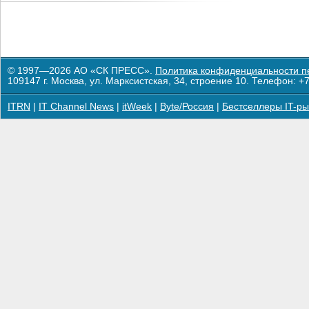
© 1997—2026 АО «СК ПРЕСС».
Политика конфиденциальности п
109147 г. Москва, ул. Марксистская, 34, строение 10. Телефон: +7
ITRN
|
IT Channel News
|
itWeek
|
Byte/Россия
|
Бестселлеры IT-ры