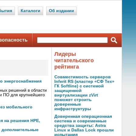
бытия
Каталоги
Об издании
зопасность
Лидеры
читательского
рейтинга
Совместимость серверов
го энергоснабжения
Inferit RS (кластер «СФ Тех»
ГК Softline) с системой
сных решений в области
защищенной
 и ПО для крупнейшего
виртуализации zVirt
поможет строить
доверенные
без мобильного
инфраструктуры
Доверенная операционная
я на решения HPE,
система и современные
средства защиты: Astra
ив дополнительные
Linux и Dallas Lock прошли
испытания