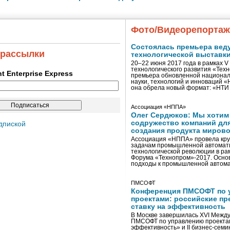
Фото/Видеорепорта
Состоялась премьера вед
 рассылки
технологической выставк
20–22 июня 2017 года в рамках 
технологического развития «Тех
ent Enterprise Express
премьера обновленной национал
науки, технологий и инноваций 
она обрела новый формат: «НТ
Ассоциация «НППА»
Олег Сердюков: Мы хотим
содружество компаний дл
дпиской
создания продукта мирово
Ассоциация «НППА» провела кру
задачам промышленной автомати
технологической революции в ра
Форума «Технопром»-2017. Осно
подходы к промышленной автома
ПМСОФТ
Конференция ПМСОФТ по 
проектами: российские пр
ставку на эффективность
В Москве завершилась XVI Межд
ПМСОФТ по управлению проекта
эффективность» и II бизнес-сем