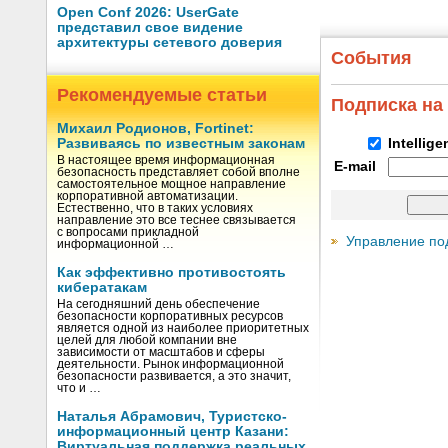
Open Conf 2026: UserGate
представил свое видение
архитектуры сетевого доверия
События
Рекомендуемые статьи
Подписка на
Михаил Родионов, Fortinet:
Развиваясь по известным законам
Intellig
В настоящее время информационная
E-mail
безопасность представляет собой вполне
самостоятельное мощное направление
корпоративной автоматизации.
Естественно, что в таких условиях
направление это все теснее связывается
с вопросами прикладной
Управление по
информационной …
Как эффективно противостоять
кибератакам
На сегодняшний день обеспечение
безопасности корпоративных ресурсов
является одной из наиболее приоритетных
целей для любой компании вне
зависимости от масштабов и сферы
деятельности. Рынок информационной
безопасности развивается, а это значит,
что и …
Наталья Абрамович, Туристско-
информационный центр Казани:
Виртуальная поддержка реальных