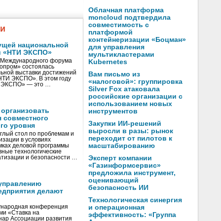
Облачная платформа
moncloud подтвердила
совместимость с
жи
платформой
контейнеризации «Боцман»
ущей национальной
для управления
и «НТИ ЭКСПО»
мультикластерами
V Международного форума
Kubernetes
нопром» состоялась
ьной выставки достижений
Вам письмо из
«НТИ ЭКСПО». В этом году
«налоговой»: группировка
И ЭКСПО» — это …
Silver Fox атаковала
российские организации с
использованием новых
 организовать
инструментов
я совместного
Закупки ИИ-решений
го уровня
выросли в разы: рынок
глый стол по проблемам и
переходит от пилотов к
зации в условиях
масштабированию
мках деловой программы
вные технологические
тизации и безопасности …
Эксперт компании
«Газинформсервис»
предложила инструмент,
оценивающий
управлению
безопасность ИИ
едприятия делают
Технологическая синергия
ународная конференция
и операционная
ми «Ставка на
эффективность: «Группа
инар Ассоциации развития