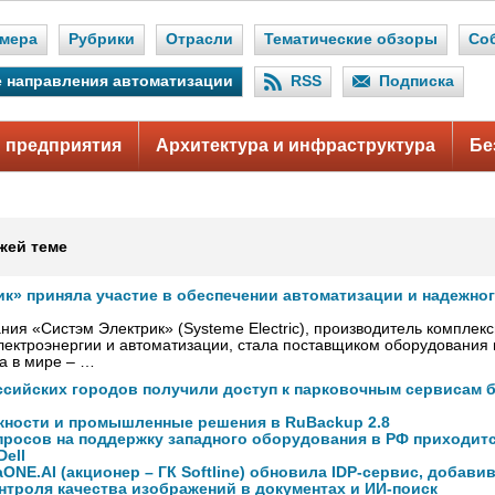
мера
Рубрики
Отрасли
Тематические обзоры
Со
 направления автоматизации
RSS
Подписка
 предприятия
Архитектура и инфраструктура
Бе
жей теме
ик» приняла участие в обеспечении автоматизации и надежно
ния «Систэм Электрик» (Systeme Electric), производитель комплек
ектроэнергии и автоматизации, стала поставщиком оборудования
а в мире – …
ссийских городов получили доступ к парковочным сервисам 
ности и промышленные решения в RuBackup 2.8
просов на поддержку западного оборудования в РФ приходитс
Dell
caONE.AI (акционер – ГК Softline) обновила IDP-сервис, добав
нтроля качества изображений в документах и ИИ-поиск