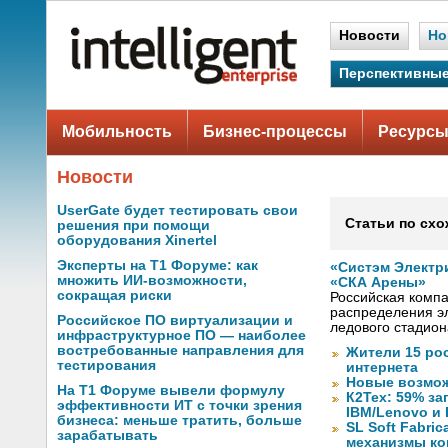
Новости
Но
Перспективные
Мобильность
Бизнес-процессы
Ресурсы
Новости
UserGate будет тестировать свои
Статьи по схо
решения при помощи
оборудования Xinertel
Эксперты на Т1 Форуме: как
«Систэм Электр
множить ИИ-возможности,
«СКА Арены»
сокращая риски
Российская компа
распределения эл
Российское ПО виртуализации и
ледового стадион
инфраструктурное ПО — наиболее
востребованные направления для
Жители 15 ро
тестирования
интернета
Новые возмож
На Т1 Форуме вывели формулу
К2Тех: 59% за
эффективности ИТ с точки зрения
IBM/Lenovo и 
бизнеса: меньше тратить, больше
SL Soft Fabri
зарабатывать
механизмы ко