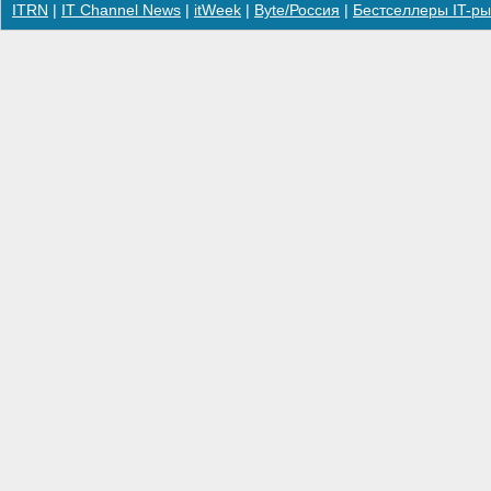
ITRN
|
IT Channel News
|
itWeek
|
Byte/Россия
|
Бестселлеры IT-ры