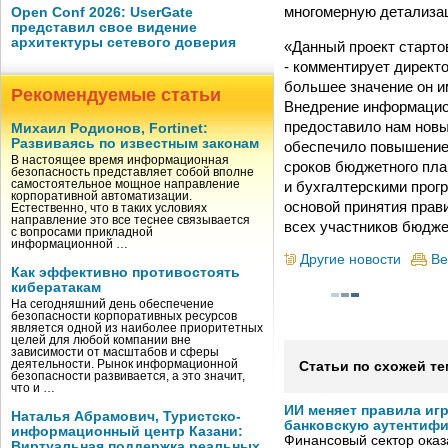
многомерную детализац
Open Conf 2026: UserGate
представил свое видение
архитектуры сетевого доверия
«Данный проект старто
- комментирует директ
большее значение он и
Рекомендуемые статьи
Внедрение информацио
предоставило нам новы
Михаил Родионов, Fortinet:
Развиваясь по известным законам
обеспечило повышение 
В настоящее время информационная
сроков бюджетного пла
безопасность представляет собой вполне
и бухгалтерскими прог
самостоятельное мощное направление
корпоративной автоматизации.
основой принятия прав
Естественно, что в таких условиях
направление это все теснее связывается
всех участников бюдже
с вопросами прикладной
информационной …
Другие новости
Ве
Как эффективно противостоять
кибератакам
На сегодняшний день обеспечение
безопасности корпоративных ресурсов
является одной из наиболее приоритетных
целей для любой компании вне
зависимости от масштабов и сферы
деятельности. Рынок информационной
Статьи по схожей те
безопасности развивается, а это значит,
что и …
ИИ меняет правила иг
Наталья Абрамович, Туристско-
банковскую аутентиф
информационный центр Казани:
Финансовый сектор оказ
Виртуальная поддержка реальных