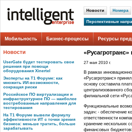
Новости
Номера
Перспективные напр
Мобильность
Бизнес-процессы
Ресурсы пред
Новости
«Русагротранс»
UserGate будет тестировать свои
27 мая 2010 г.
решения при помощи
оборудования Xinertel
В рамках инновационно
«Русагротранс» принял
Эксперты на Т1 Форуме: как
множить ИИ-возможности,
основу составила плат
сокращая риски
централизованного сбо
Российское ПО виртуализации и
филиальной сети «Руса
инфраструктурное ПО — наиболее
востребованные направления для
Функциональные возмо
тестирования
задач: - обеспечение 
На Т1 Форуме вывели формулу
ответственности компа
эффективности ИТ с точки зрения
хранение нескольких с
бизнеса: меньше тратить, больше
зарабатывать
финансовых бюджетов: 