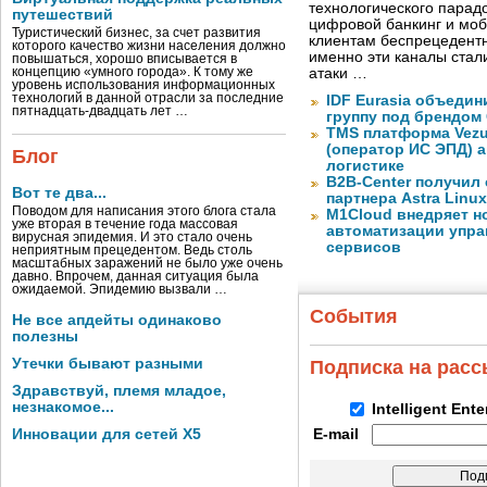
технологического парадо
путешествий
цифровой банкинг и мо
Туристический бизнес, за счет развития
клиентам беспрецедентн
которого качество жизни населения должно
именно эти каналы стал
повышаться, хорошо вписывается в
концепцию «умного города». К тому же
атаки …
уровень использования информационных
технологий в данной отрасли за последние
IDF Eurasia объеди
пятнадцать-двадцать лет …
группу под брендом
TMS платформа Vezu
(оператор ИС ЭПД) 
Блог
логистике
B2B-Center получил 
Вот те два...
партнера Astra Linux
Поводом для написания этого блога стала
M1Cloud внедряет н
уже вторая в течение года массовая
автоматизации упра
вирусная эпидемия. И это стало очень
сервисов
неприятным прецедентом. Ведь столь
масштабных заражений не было уже очень
давно. Впрочем, данная ситуация была
ожидаемой. Эпидемию вызвали …
События
Не все апдейты одинаково
полезны
Утечки бывают разными
Подписка на рас
Здравствуй, племя младое,
незнакомое...
Intelligent Ent
Инновации для сетей X5
E-mail