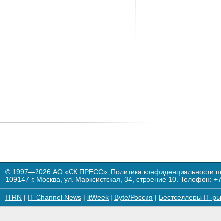
© 1997—2026 АО «СК ПРЕСС».
Политика конфиденциальности п
109147 г. Москва, ул. Марксистская, 34, строение 10. Телефон: +7
ITRN
|
IT Channel News
|
itWeek
|
Byte/Россия
|
Бестселлеры IT-ры