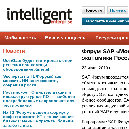
Новости
Номера
Перспективные напр
Мобильность
Бизнес-процессы
Ресурсы пред
Новости
Форум SAP «Мод
экономики Росс
UserGate будет тестировать свои
решения при помощи
22 июня 2010 г.
оборудования Xinertel
Эксперты на Т1 Форуме: как
SAP Форум проводится 
множить ИИ-возможности,
обмена мнениями по ши
сокращая риски
новых деловых контакт
Российское ПО виртуализации и
«Крокус Экспо». Данны
инфраструктурное ПО — наиболее
бизнес-сообщества. S
востребованные направления для
тестирования
различных индустрий и
решений SAP и лучшие 
На Т1 Форуме вывели формулу
эффективности ИТ с точки зрения
бизнеса: меньше тратить, больше
В программе SAP Форум
зарабатывать
организаций и частных