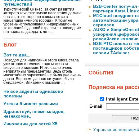
путешествий
B2B-Center получил 
Туристический бизнес, за счет развития
партнера Astra Linux
которого качество жизни населения должно
M1Cloud внедряет н
повышаться, хорошо вписывается в
автоматизации упра
концепцию «умного города». К тому же
уровень использования информационных
сервисов
технологий в данной отрасли за последние
AUXO и SimpleOne о
пятнадцать-двадцать лет …
ускорения цифрово
российских компани
B2B-РТС вошла в то
Блог
поставщиков собст
версии TAdviser
Вот те два...
Поводом для написания этого блога стала
уже вторая в течение года массовая
вирусная эпидемия. И это стало очень
неприятным прецедентом. Ведь столь
События
масштабных заражений не было уже очень
давно. Впрочем, данная ситуация была
ожидаемой. Эпидемию вызвали …
Подписка на рас
Не все апдейты одинаково
полезны
Intelligent Ent
Утечки бывают разными
E-mail
Здравствуй, племя младое,
незнакомое...
Инновации для сетей X5
Управление подписко