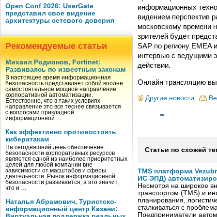
Open Conf 2026: UserGate
информационных техно
представил свое видение
видением перспектив ра
архитектуры сетевого доверия
московскому времени н
зрителей будет предст
Рекомендуемые статьи
SAP по региону EMEA 
интервью с ведущими э
Михаил Родионов, Fortinet:
действии.
Развиваясь по известным законам
В настоящее время информационная
Онлайн трансляцию вы 
безопасность представляет собой вполне
самостоятельное мощное направление
корпоративной автоматизации.
Другие новости
Ве
Естественно, что в таких условиях
направление это все теснее связывается
с вопросами прикладной
информационной …
Как эффективно противостоять
кибератакам
На сегодняшний день обеспечение
Статьи по схожей те
безопасности корпоративных ресурсов
является одной из наиболее приоритетных
целей для любой компании вне
зависимости от масштабов и сферы
TMS платформа Vezubr
деятельности. Рынок информационной
ИС ЭПД) автоматизиро
безопасности развивается, а это значит,
Несмотря на широкое в
что и …
транспортом (TMS) и ин
планирования, логистич
Наталья Абрамович, Туристско-
сталкиваться с проблем
информационный центр Казани:
Предприниматели автом
Виртуальная поддержка реальных