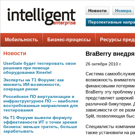
Новости
Номера
Перспективные напр
Мобильность
Бизнес-процессы
Ресурсы пред
Новости
BraBerry внедр
UserGate будет тестировать свои
26 октября 2010 г.
решения при помощи
оборудования Xinertel
Система самообслужив
возможность вниматель
Эксперты на Т1 Форуме: как
множить ИИ-возможности,
финансовыми потерями.
сокращая риски
BraBerry эту проблему
Российское ПО виртуализации и
представляет широкий 
инфраструктурное ПО — наиболее
различной бижутерии. 
востребованные направления для
зависимости от ее разм
тестирования
Split, позволяющая бы
На Т1 Форуме вывели формулу
эффективности ИТ с точки зрения
Специалисты компании 
бизнеса: меньше тратить, больше
зарабатывать
также установили на ра