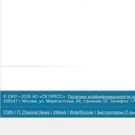
© 1997—2026 АО «СК ПРЕСС».
Политика конфиденциальности п
109147 г. Москва, ул. Марксистская, 34, строение 10. Телефон: +7
ITRN
|
IT Channel News
|
itWeek
|
Byte/Россия
|
Бестселлеры IT-ры