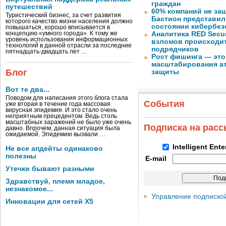
граждан
путешествий
60% компаний не за
Туристический бизнес, за счет развития
Бастион представил
которого качество жизни населения должно
состоянии кибербез
повышаться, хорошо вписывается в
концепцию «умного города». К тому же
Аналитика RED Secur
уровень использования информационных
взломов происходит
технологий в данной отрасли за последние
подрядчиков
пятнадцать-двадцать лет …
Рост фишинга — это
масштабирования ат
Блог
защиты
Вот те два...
Поводом для написания этого блога стала
События
уже вторая в течение года массовая
вирусная эпидемия. И это стало очень
неприятным прецедентом. Ведь столь
масштабных заражений не было уже очень
Подписка на рас
давно. Впрочем, данная ситуация была
ожидаемой. Эпидемию вызвали …
Intelligent Ent
Не все апдейты одинаково
полезны
E-mail
Утечки бывают разными
Здравствуй, племя младое,
незнакомое...
Управление подписко
Инновации для сетей X5