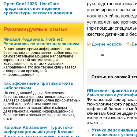
руководство магазина 
Open Conf 2026: UserGate
представил свое видение
анализировать часы «п
архитектуры сетевого доверия
покупателей на проведе
установленные противо
(при помощи специальн
Рекомендуемые статьи
жестких датчиков и бе
Михаил Родионов, Fortinet:
Развиваясь по известным законам
Другие новости
Ве
В настоящее время информационная
безопасность представляет собой вполне
самостоятельное мощное направление
корпоративной автоматизации.
Естественно, что в таких условиях
направление это все теснее связывается
с вопросами прикладной
информационной …
Статьи по схожей те
Как эффективно противостоять
кибератакам
ИИ меняет правила иг
На сегодняшний день обеспечение
банковскую аутентиф
безопасности корпоративных ресурсов
Финансовый сектор оказ
является одной из наиболее приоритетных
технологического парадо
целей для любой компании вне
зависимости от масштабов и сферы
цифровой банкинг и мо
деятельности. Рынок информационной
клиентам беспрецедентн
безопасности развивается, а это значит,
именно эти каналы стал
что и …
атаки …
Наталья Абрамович, Туристско-
Утечки персональны
информационный центр Казани:
из ключевых угроз 
Виртуальная поддержка реальных