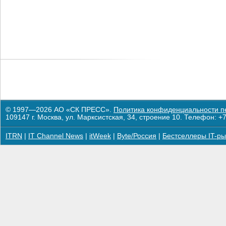
© 1997—2026 АО «СК ПРЕСС».
Политика конфиденциальности п
109147 г. Москва, ул. Марксистская, 34, строение 10. Телефон: +7
ITRN
|
IT Channel News
|
itWeek
|
Byte/Россия
|
Бестселлеры IT-ры