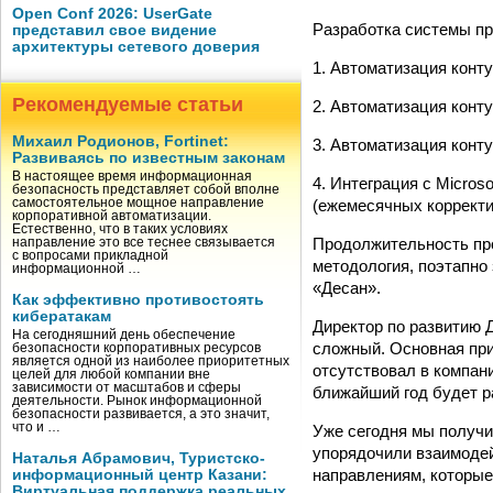
Open Conf 2026: UserGate
Разработка системы пр
представил свое видение
архитектуры сетевого доверия
1. Автоматизация конт
Рекомендуемые статьи
2. Автоматизация конт
Михаил Родионов, Fortinet:
3. Автоматизация конт
Развиваясь по известным законам
В настоящее время информационная
4. Интеграция с Micros
безопасность представляет собой вполне
(ежемесячных корректир
самостоятельное мощное направление
корпоративной автоматизации.
Естественно, что в таких условиях
Продолжительность про
направление это все теснее связывается
с вопросами прикладной
методология, поэтапно
информационной …
«Десан».
Как эффективно противостоять
кибератакам
Директор по развитию 
На сегодняшний день обеспечение
сложный. Основная при
безопасности корпоративных ресурсов
является одной из наиболее приоритетных
отсутствовал в компани
целей для любой компании вне
зависимости от масштабов и сферы
ближайший год будет р
деятельности. Рынок информационной
безопасности развивается, а это значит,
что и …
Уже сегодня мы получи
упорядочили взаимодей
Наталья Абрамович, Туристско-
направлениям, которые
информационный центр Казани:
Виртуальная поддержка реальных