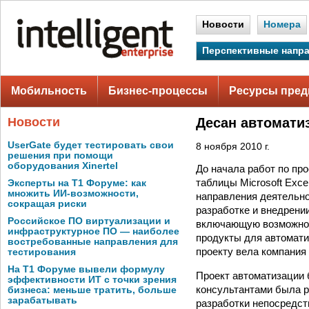
Новости
Номера
Перспективные напр
Мобильность
Бизнес-процессы
Ресурсы пред
Новости
Десан автомати
UserGate будет тестировать свои
8 ноября 2010 г.
решения при помощи
оборудования Xinertel
До начала работ по пр
таблицы Microsoft Exc
Эксперты на Т1 Форуме: как
множить ИИ-возможности,
направления деятельно
сокращая риски
разработке и внедрени
Российское ПО виртуализации и
включающую возможнос
инфраструктурное ПО — наиболее
продукты для автомати
востребованные направления для
проекту вела компания
тестирования
На Т1 Форуме вывели формулу
Проект автоматизации 
эффективности ИТ с точки зрения
консультантами была р
бизнеса: меньше тратить, больше
зарабатывать
разработки непосредств