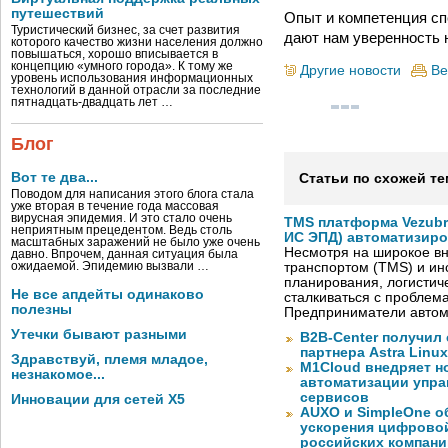
путешествий
Опыт и компетенция сп
Туристический бизнес, за счет развития
дают нам уверенность 
которого качество жизни населения должно
повышаться, хорошо вписывается в
концепцию «умного города». К тому же
Другие новости
Ве
уровень использования информационных
технологий в данной отрасли за последние
пятнадцать-двадцать лет …
Блог
Вот те два...
Статьи по схожей те
Поводом для написания этого блога стала
уже вторая в течение года массовая
вирусная эпидемия. И это стало очень
TMS платформа Vezubr
неприятным прецедентом. Ведь столь
ИС ЭПД) автоматизиро
масштабных заражений не было уже очень
Несмотря на широкое в
давно. Впрочем, данная ситуация была
ожидаемой. Эпидемию вызвали …
транспортом (TMS) и ин
планирования, логистич
Не все апдейты одинаково
сталкиваться с проблем
полезны
Предприниматели автом
Утечки бывают разными
B2B-Center получил 
партнера Astra Linux
Здравствуй, племя младое,
M1Cloud внедряет н
незнакомое...
автоматизации упра
сервисов
Инновации для сетей X5
AUXO и SimpleOne о
ускорения цифрово
российских компани