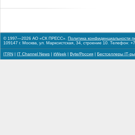
© 1997—2026 АО «СК ПРЕСС».
Политика конфиденциальности п
109147 г. Москва, ул. Марксистская, 34, строение 10. Телефон: +7
ITRN
|
IT Channel News
|
itWeek
|
Byte/Россия
|
Бестселлеры IT-ры