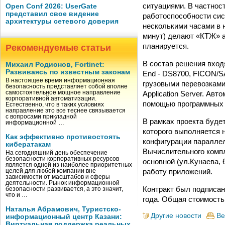
ситуациями. В частнос
Open Conf 2026: UserGate
представил свое видение
работоспособности сис
архитектуры сетевого доверия
несколькими часами в 
минут) делают «КТЖ» а
планируется.
Рекомендуемые статьи
В состав решения вход
Михаил Родионов, Fortinet:
Развиваясь по известным законам
End - DS8700, FICON/S
В настоящее время информационная
грузовыми перевозкам
безопасность представляет собой вполне
Application Server. А
самостоятельное мощное направление
корпоративной автоматизации.
помощью программных п
Естественно, что в таких условиях
направление это все теснее связывается
с вопросами прикладной
В рамках проекта буде
информационной …
которого выполняется 
Как эффективно противостоять
конфигурации параллел
кибератакам
Вычислительного компл
На сегодняшний день обеспечение
безопасности корпоративных ресурсов
основной (ул.Кунаева,
является одной из наиболее приоритетных
работу приложений.
целей для любой компании вне
зависимости от масштабов и сферы
деятельности. Рынок информационной
Контракт был подписан 
безопасности развивается, а это значит,
что и …
года. Общая стоимость 
Наталья Абрамович, Туристско-
Другие новости
Ве
информационный центр Казани:
Виртуальная поддержка реальных