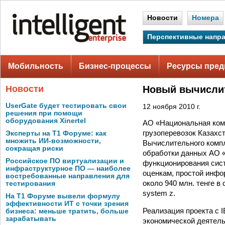
Новости
Номера
Перспективные напр
Мобильность
Бизнес-процессы
Ресурсы пред
Новости
Новый вычислит
UserGate будет тестировать свои
12 ноября 2010 г.
решения при помощи
оборудования Xinertel
АО «Национальная ком
грузоперевозок Казахс
Эксперты на Т1 Форуме: как
множить ИИ-возможности,
Вычислительного комп
сокращая риски
обработки данных АО «
Российское ПО виртуализации и
функционирования сист
инфраструктурное ПО — наиболее
оценкам, простой инфо
востребованные направления для
около 940 млн. тенге в
тестирования
system z.
На Т1 Форуме вывели формулу
эффективности ИТ с точки зрения
Реализация проекта с 
бизнеса: меньше тратить, больше
зарабатывать
экономической деятель