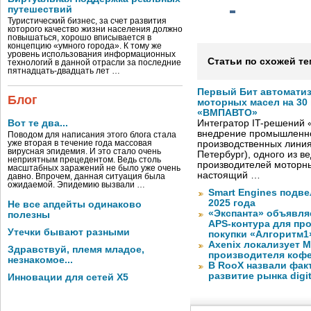
путешествий
Туристический бизнес, за счет развития
которого качество жизни населения должно
повышаться, хорошо вписывается в
концепцию «умного города». К тому же
уровень использования информационных
Статьи по схожей те
технологий в данной отрасли за последние
пятнадцать-двадцать лет …
Первый Бит автомати
Блог
моторных масел на 30
«ВМПАВТО»
Вот те два...
Интегратор IT-решений
внедрение промышленно
Поводом для написания этого блога стала
уже вторая в течение года массовая
производственных лини
вирусная эпидемия. И это стало очень
Петербург), одного из в
неприятным прецедентом. Ведь столь
производителей моторны
масштабных заражений не было уже очень
настоящий …
давно. Впрочем, данная ситуация была
ожидаемой. Эпидемию вызвали …
Smart Engines подве
2025 года
Не все апдейты одинаково
«Экспанта» объявля
полезны
APS-контура для пр
Утечки бывают разными
покупки «Алгоритм1
Axenix локализует 
Здравствуй, племя младое,
производителя коф
незнакомое...
В RooX назвали фак
развитие рынка digita
Инновации для сетей X5