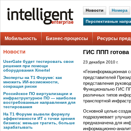
Новости
Номера
Перспективные напр
Мобильность
Бизнес-процессы
Ресурсы пред
Новости
ГИС ППП готова 
UserGate будет тестировать свои
23 декабря 2010 г.
решения при помощи
оборудования Xinertel
«Геоинформационная с
представителей Презид
Эксперты на Т1 Форуме: как
множить ИИ-возможности,
представления руковод
сокращая риски
Функционально ГИС ППП
Российское ПО виртуализации и
различных типов инфор
инфраструктурное ПО — наиболее
транспортной инфрастру
востребованные направления для
тестирования
Основной целью созда
На Т1 Форуме вывели формулу
подразумевает улучшен
эффективности ИТ с точки зрения
предназначена для инф
бизнеса: меньше тратить, больше
зарабатывать
информационно-аналит