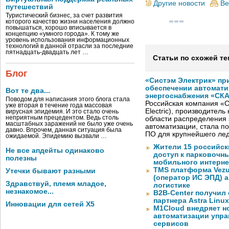
Другие новости
Ве
путешествий
Туристический бизнес, за счет развития
которого качество жизни населения должно
повышаться, хорошо вписывается в
концепцию «умного города». К тому же
уровень использования информационных
технологий в данной отрасли за последние
пятнадцать-двадцать лет …
Статьи по схожей те
Блог
«Систэм Электрик» пр
обеспечении автомати
Вот те два...
энергоснабжения «СК
Поводом для написания этого блога стала
Российская компания «С
уже вторая в течение года массовая
Electric), производител
вирусная эпидемия. И это стало очень
неприятным прецедентом. Ведь столь
области распределения 
масштабных заражений не было уже очень
автоматизации, стала п
давно. Впрочем, данная ситуация была
ПО для крупнейшего лед
ожидаемой. Эпидемию вызвали …
Жители 15 российск
Не все апдейты одинаково
доступ к парковочн
полезны
мобильного интерне
TMS платформа Vezu
Утечки бывают разными
(оператор ИС ЭПД) 
Здравствуй, племя младое,
логистике
незнакомое...
B2B-Center получил 
партнера Astra Linux
Инновации для сетей X5
M1Cloud внедряет н
автоматизации упра
сервисов