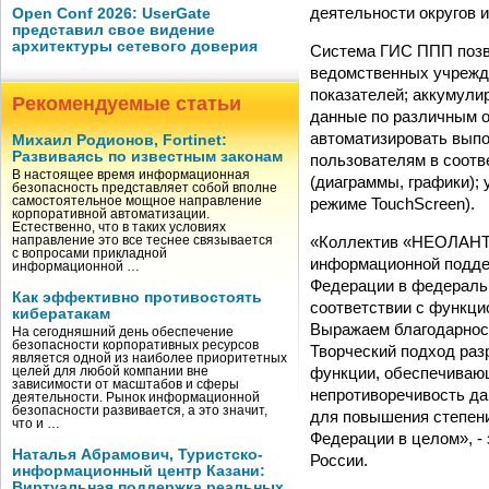
деятельности округов 
Open Conf 2026: UserGate
представил свое видение
архитектуры сетевого доверия
Система ГИС ППП позв
ведомственных учрежде
показателей; аккумули
Рекомендуемые статьи
данные по различным о
автоматизировать выпо
Михаил Родионов, Fortinet:
Развиваясь по известным законам
пользователям в соотв
В настоящее время информационная
(диаграммы, графики);
безопасность представляет собой вполне
режиме TouchScreen).
самостоятельное мощное направление
корпоративной автоматизации.
Естественно, что в таких условиях
«Коллектив «НЕОЛАНТ»
направление это все теснее связывается
с вопросами прикладной
информационной подде
информационной …
Федерации в федераль
Как эффективно противостоять
соответствии с функци
кибератакам
Выражаем благодарнос
На сегодняшний день обеспечение
безопасности корпоративных ресурсов
Творческий подход раз
является одной из наиболее приоритетных
функции, обеспечиваю
целей для любой компании вне
зависимости от масштабов и сферы
непротиворечивость д
деятельности. Рынок информационной
безопасности развивается, а это значит,
для повышения степени
что и …
Федерации в целом», -
Наталья Абрамович, Туристско-
России.
информационный центр Казани:
Виртуальная поддержка реальных