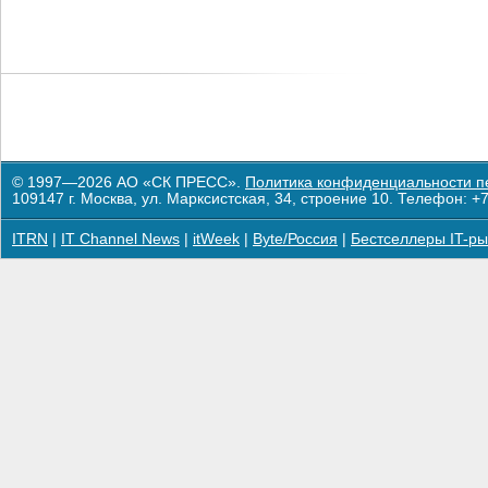
© 1997—2026 АО «СК ПРЕСС».
Политика конфиденциальности п
109147 г. Москва, ул. Марксистская, 34, строение 10. Телефон: +7
ITRN
|
IT Channel News
|
itWeek
|
Byte/Россия
|
Бестселлеры IT-ры