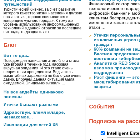
Финансовый сектор оказ
путешествий
технологического парадо
Туристический бизнес, за счет развития
цифровой банкинг и мо
которого качество жизни населения должно
повышаться, хорошо вписывается в
клиентам беспрецедентн
концепцию «умного города». К тому же
именно эти каналы стал
уровень использования информационных
атаки …
технологий в данной отрасли за последние
пятнадцать-двадцать лет …
Утечки персональны
из ключевых угроз 
Блог
граждан
60% компаний не за
Бастион представил
Вот те два...
состоянии кибербез
Поводом для написания этого блога стала
Аналитика RED Secur
уже вторая в течение года массовая
взломов происходит
вирусная эпидемия. И это стало очень
неприятным прецедентом. Ведь столь
подрядчиков
масштабных заражений не было уже очень
Рост фишинга — это
давно. Впрочем, данная ситуация была
масштабирования ат
ожидаемой. Эпидемию вызвали …
защиты
Не все апдейты одинаково
полезны
Утечки бывают разными
События
Здравствуй, племя младое,
незнакомое...
Подписка на рас
Инновации для сетей X5
Intelligent Ent