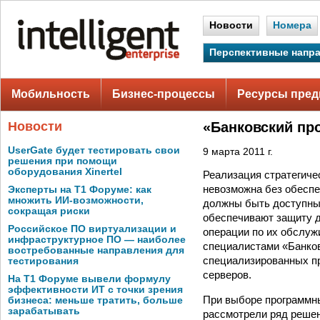
Новости
Номера
Перспективные напр
Мобильность
Бизнес-процессы
Ресурсы пред
Новости
«Банковский пр
UserGate будет тестировать свои
9 марта 2011 г.
решения при помощи
оборудования Xinertel
Реализация стратегиче
невозможна без обеспе
Эксперты на Т1 Форуме: как
множить ИИ-возможности,
должны быть доступны 
сокращая риски
обеспечивают защиту д
Российское ПО виртуализации и
операции по их обслуж
инфраструктурное ПО — наиболее
специалистами «Банков
востребованные направления для
специализированных пр
тестирования
серверов.
На Т1 Форуме вывели формулу
эффективности ИТ с точки зрения
При выборе программны
бизнеса: меньше тратить, больше
зарабатывать
рассмотрели ряд решен