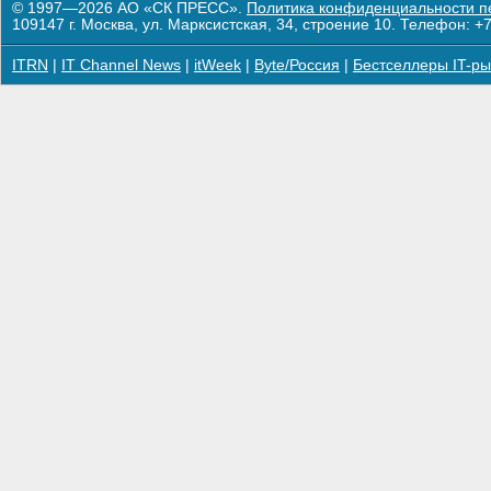
© 1997—2026 АО «СК ПРЕСС».
Политика конфиденциальности п
109147 г. Москва, ул. Марксистская, 34, строение 10. Телефон: +7
ITRN
|
IT Channel News
|
itWeek
|
Byte/Россия
|
Бестселлеры IT-ры