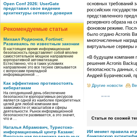
основных требований з
Open Conf 2026: UserGate
представил свое видение
российских государств
архитектуры сетевого доверия
представленного предл
резервного образа на 
фоновом режиме. Посл
Рекомендуемые статьи
было отдано Acronis B
Михаил Родионов, Fortinet:
многочисленные наград
Развиваясь по известным законам
виртуальные серверы и
В настоящее время информационная
безопасность представляет собой вполне
«В будущем компания п
самостоятельное мощное направление
корпоративной автоматизации.
решения Acronis Backup
Естественно, что в таких условиях
направление это все теснее связывается
безопасность данных, 
с вопросами прикладной
Андрей Бурачевский, п
информационной …
Как эффективно противостоять
Другие новости
Ве
кибератакам
На сегодняшний день обеспечение
безопасности корпоративных ресурсов
является одной из наиболее приоритетных
целей для любой компании вне
зависимости от масштабов и сферы
деятельности. Рынок информационной
безопасности развивается, а это значит,
Статьи по схожей те
что и …
Наталья Абрамович, Туристско-
ИИ меняет правила иг
информационный центр Казани:
банковскую аутентиф
Виртуальная поддержка реальных