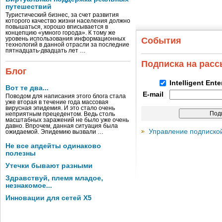
путешествий
Туристический бизнес, за счет развития
которого качество жизни населения должно
повышаться, хорошо вписывается в
концепцию «умного города». К тому же
уровень использования информационных
События
технологий в данной отрасли за последние
пятнадцать-двадцать лет …
Подписка на рас
Блог
Intelligent Ent
Вот те два...
E-mail
Поводом для написания этого блога стала
уже вторая в течение года массовая
вирусная эпидемия. И это стало очень
неприятным прецедентом. Ведь столь
масштабных заражений не было уже очень
давно. Впрочем, данная ситуация была
Управление подписко
ожидаемой. Эпидемию вызвали …
Не все апдейты одинаково
полезны
Утечки бывают разными
Здравствуй, племя младое,
незнакомое...
Инновации для сетей X5