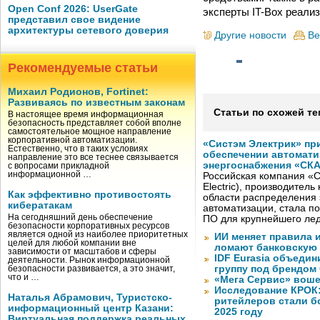
Open Conf 2026: UserGate
эксперты IT-Box реали
представил свое видение
архитектуры сетевого доверия
Другие новости
Ве
Рекомендуемые статьи
Михаил Родионов, Fortinet:
Развиваясь по известным законам
Статьи по схожей те
В настоящее время информационная
безопасность представляет собой вполне
самостоятельное мощное направление
корпоративной автоматизации.
«Систэм Электрик» пр
Естественно, что в таких условиях
обеспечении автомати
направление это все теснее связывается
энергоснабжения «СК
с вопросами прикладной
информационной …
Российская компания «С
Electric), производител
Как эффективно противостоять
области распределения 
кибератакам
автоматизации, стала п
На сегодняшний день обеспечение
ПО для крупнейшего лед
безопасности корпоративных ресурсов
является одной из наиболее приоритетных
ИИ меняет правила 
целей для любой компании вне
ломают банковскую
зависимости от масштабов и сферы
IDF Eurasia объеди
деятельности. Рынок информационной
группу под брендом
безопасности развивается, а это значит,
что и …
«Мега Сервис» воше
Исследование КРОК:
Наталья Абрамович, Туристско-
ритейлеров стали б
информационный центр Казани:
2025 году
Виртуальная поддержка реальных