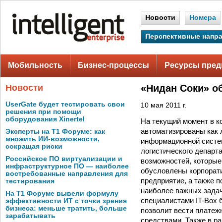
Новости
Номера
Перспективные напр
Мобильность
Бизнес-процессы
Ресурсы пред
Новости
«Нидан Соки» о
UserGate будет тестировать свои
10 мая 2011 г.
решения при помощи
оборудования Xinertel
На текущий момент в к
автоматизированы как 
Эксперты на Т1 Форуме: как
множить ИИ-возможности,
информационной систем
сокращая риски
логистического департ
Российское ПО виртуализации и
возможностей, которые
инфраструктурное ПО — наиболее
обусловлены корпорати
востребованные направления для
предприятие, а также 
тестирования
наиболее важных задач
На Т1 Форуме вывели формулу
специалистами IT-Box 
эффективности ИТ с точки зрения
бизнеса: меньше тратить, больше
позволит вести платеж
зарабатывать
средствами. Также в р