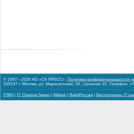
© 1997—2026 АО «СК ПРЕСС».
Политика конфиденциальности п
109147 г. Москва, ул. Марксистская, 34, строение 10. Телефон: +7
ITRN
|
IT Channel News
|
itWeek
|
Byte/Россия
|
Бестселлеры IT-ры