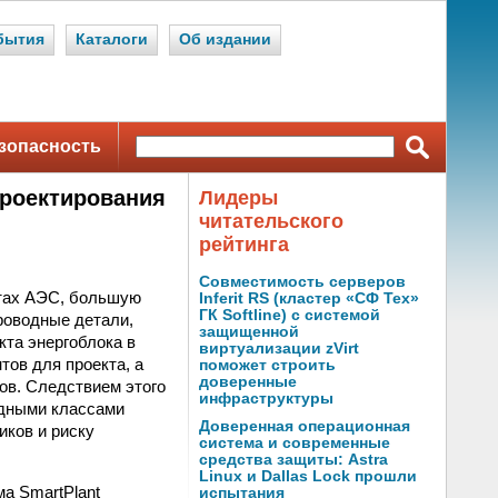
бытия
Каталоги
Об издании
зопасность
проектирования
Лидеры
читательского
рейтинга
Совместимость серверов
нтах АЭС, большую
Inferit RS (кластер «СФ Тех»
ГК Softline) с системой
роводные детали,
защищенной
кта энергоблока в
виртуализации zVirt
тов для проекта, а
поможет строить
доверенные
ов. Следствием этого
инфраструктуры
одными классами
Доверенная операционная
иков и риску
система и современные
средства защиты: Astra
Linux и Dallas Lock прошли
ма SmartPlant
испытания