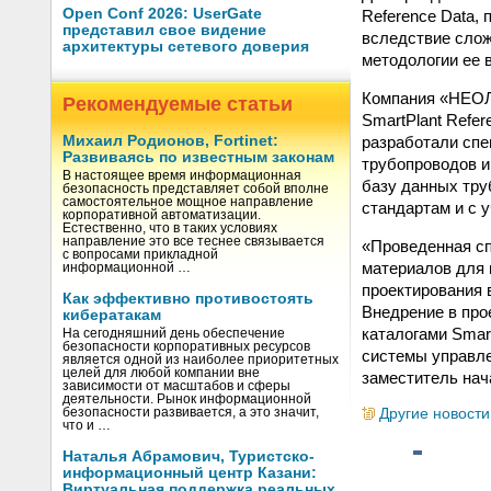
Open Conf 2026: UserGate
Reference Data,
представил свое видение
вследствие слож
архитектуры сетевого доверия
методологии ее 
Компания «НЕОЛ
Рекомендуемые статьи
SmartPlant Refe
разработали спе
Михаил Родионов, Fortinet:
Развиваясь по известным законам
трубопроводов и
В настоящее время информационная
базу данных тру
безопасность представляет собой вполне
самостоятельное мощное направление
стандартам и с 
корпоративной автоматизации.
Естественно, что в таких условиях
направление это все теснее связывается
«Проведенная с
с вопросами прикладной
материалов для 
информационной …
проектирования 
Как эффективно противостоять
Внедрение в про
кибератакам
каталогами Smar
На сегодняшний день обеспечение
безопасности корпоративных ресурсов
системы управле
является одной из наиболее приоритетных
целей для любой компании вне
заместитель нач
зависимости от масштабов и сферы
деятельности. Рынок информационной
Другие новости
безопасности развивается, а это значит,
что и …
Наталья Абрамович, Туристско-
информационный центр Казани:
Виртуальная поддержка реальных