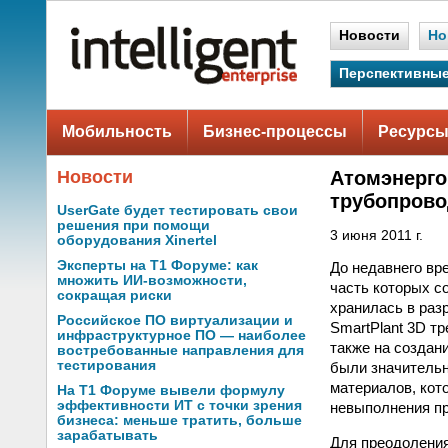
Новости
Но
Перспективные
Мобильность
Бизнес-процессы
Ресурсы
Новости
Атомэнерго
трубопров
UserGate будет тестировать свои
решения при помощи
3 июня 2011 г.
оборудования Xinertel
Эксперты на Т1 Форуме: как
До недавнего в
множить ИИ-возможности,
часть которых с
сокращая риски
хранилась в раз
Российское ПО виртуализации и
SmartPlant 3D т
инфраструктурное ПО — наиболее
также на создан
востребованные направления для
тестирования
были значительн
материалов, кот
На Т1 Форуме вывели формулу
эффективности ИТ с точки зрения
невыполнения пр
бизнеса: меньше тратить, больше
зарабатывать
Для преодоления