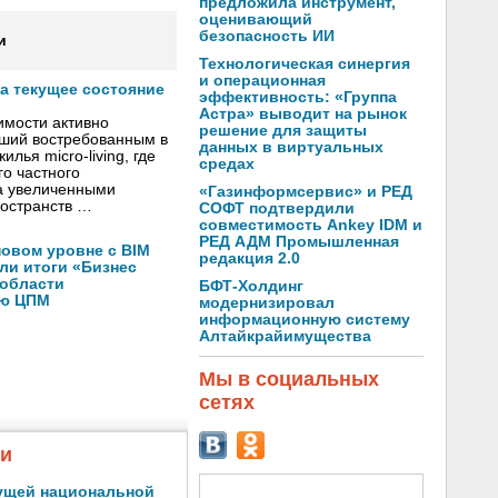
предложила инструмент,
оценивающий
безопасность ИИ
и
Технологическая синергия
и операционная
а текущее состояние
эффективность: «Группа
Астра» выводит на рынок
имости активно
решение для защиты
вший востребованным в
данных в виртуальных
лья micro-living, где
средах
о частного
а увеличенными
«Газинформсервис» и РЕД
остранств …
СОФТ подтвердили
совместимость Ankey IDM и
РЕД АДМ Промышленная
новом уровне с BIM
редакция 2.0
ли итоги «Бизнес
 области
БФТ-Холдинг
ую ЦПМ
модернизировал
информационную систему
Алтайкрайимущества
Мы в социальных
сетях
жи
ущей национальной