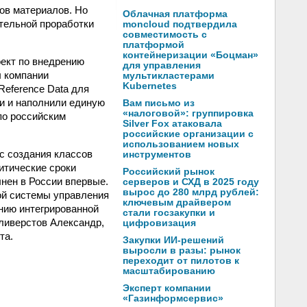
сов материалов. Но
Облачная платформа
тельной проработки
moncloud подтвердила
совместимость с
платформой
контейнеризации «Боцман»
ект по внедрению
для управления
ы компании
мультикластерами
Kubernetes
Reference Data для
ли и наполнили единую
Вам письмо из
«налоговой»: группировка
по российским
Silver Fox атаковала
российские организации с
использованием новых
с создания классов
инструментов
итические сроки
Российский рынок
нен в России впервые.
серверов и СХД в 2025 году
вырос до 280 млрд рублей:
ой системы управления
ключевым драйвером
ению интегрированной
стали госзакупки и
ливерстов Александр,
цифровизация
та.
Закупки ИИ-решений
выросли в разы: рынок
переходит от пилотов к
масштабированию
Эксперт компании
«Газинформсервис»