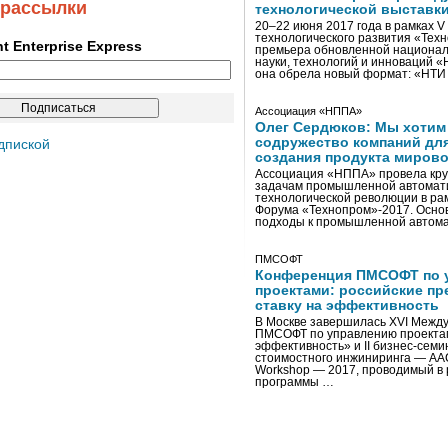
 рассылки
технологической выставк
20–22 июня 2017 года в рамках 
технологического развития «Тех
ent Enterprise Express
премьера обновленной национал
науки, технологий и инноваций 
она обрела новый формат: «НТ
Ассоциация «НППА»
Олег Сердюков: Мы хотим
содружество компаний дл
дпиской
создания продукта мирово
Ассоциация «НППА» провела кру
задачам промышленной автомати
технологической революции в ра
Форума «Технопром»-2017. Осно
подходы к промышленной автома
ПМСОФТ
Конференция ПМСОФТ по 
проектами: российские пр
ставку на эффективность
В Москве завершилась XVI Межд
ПМСОФТ по управлению проекта
эффективность» и II бизнес-сем
стоимостного инжиниринга — AA
Workshop — 2017, проводимый в 
программы …