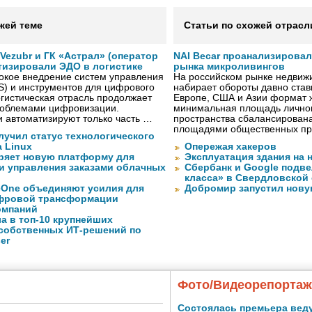
жей теме
Статьи по схожей отрасл
ezubr и ГК «Астрал» (оператор
NAI Becar проанализировал
тизировали ЭДО в логистике
рынка микроливингов
окое внедрение систем управления
На российском рынке недвиж
S) и инструментов для цифрового
набирает обороты давно ста
гистическая отрасль продолжает
Европе, США и Азии формат жи
проблемами цифровизации.
минимальная площадь личног
 автоматизируют только часть …
пространства сбалансирован
площадями общественных пр
лучил статус технологического
a Linux
Опережая хакеров
ряет новую платформу для
Эксплуатация здания на 
и управления заказами облачных
Сбербанк и Google подве
класса» в Свердловской
eOne объединяют усилия для
Добромир запустил нов
фровой трансформации
омпаний
а в топ-10 крупнейших
собственных ИТ-решений по
er
Фото/Видеорепорта
Состоялась премьера вед