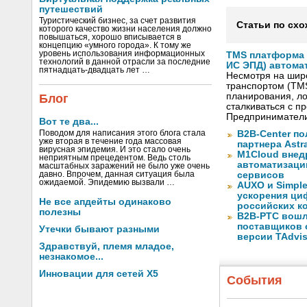
путешествий
Туристический бизнес, за счет развития
Статьи по схо
которого качество жизни населения должно
повышаться, хорошо вписывается в
концепцию «умного города». К тому же
уровень использования информационных
TMS платформа V
технологий в данной отрасли за последние
ИС ЭПД) автома
пятнадцать-двадцать лет …
Несмотря на шир
транспортом (TM
планирования, ло
Блог
сталкиваться с 
Предприниматели
Вот те два...
Поводом для написания этого блога стала
B2B-Center по
уже вторая в течение года массовая
партнера Astr
вирусная эпидемия. И это стало очень
M1Cloud внед
неприятным прецедентом. Ведь столь
автоматизаци
масштабных заражений не было уже очень
давно. Впрочем, данная ситуация была
сервисов
ожидаемой. Эпидемию вызвали …
AUXO и Simpl
ускорения ци
Не все апдейты одинаково
российских к
полезны
B2B-РТС вошл
поставщиков 
Утечки бывают разными
версии TAdvis
Здравствуй, племя младое,
незнакомое...
Инновации для сетей X5
События