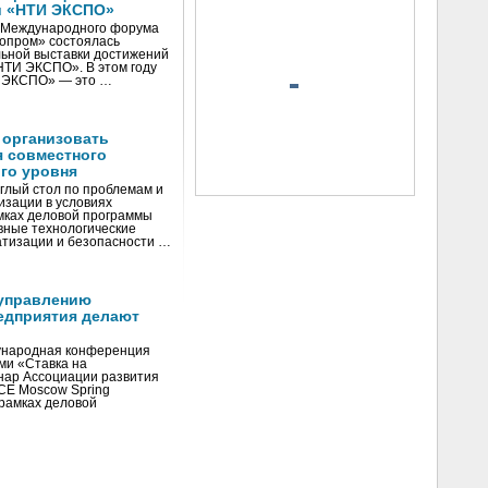
и «НТИ ЭКСПО»
V Международного форума
нопром» состоялась
ьной выставки достижений
«НТИ ЭКСПО». В этом году
И ЭКСПО» — это …
 организовать
я совместного
го уровня
глый стол по проблемам и
зации в условиях
мках деловой программы
вные технологические
тизации и безопасности …
управлению
едприятия делают
ународная конференция
ми «Ставка на
инар Ассоциации развития
CE Moscow Spring
рамках деловой