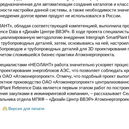
 предназначенная для автоматизации создания каталогов и клас
ности настройки данной системы, а также необходимости значи
внедрения долгое время продукт не использовался в России.
АНТ», обладая соответствующей компетенцией, выполнила про
rence Data в «Дизайн Центре ВВЭР». В ходе проекта специалист
циализированную методологию внедрения Intergraph SmartPlant 
 трубопроводных деталей, затем, основываясь на ней, настрои
бопроводов и трубопроводных деталей для 3D проектирования 
учетом сложившейся бизнес-практики Атомэнергопроекта.
пециалистами «НЕОЛАНТ» работа значительно ускоряет процес
проектирования энергоблоков АЭС, что позволяет соблюдать кр
в ОАО «Атомэнергопроект». Отмечу, что подобный проект выпол
ектное производство ОАО «Атомэнергопроект» централизованн
tPlant Reference Data является первым этапом работ по постро
ния закупками в инжиниринговой компании», – рассказывает Се
альника отдела МПКФ – «Дизайн Центр ВВЭР» Атомэнергопроек
Версия для печати