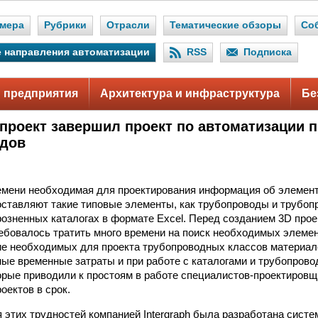
мера
Рубрики
Отрасли
Тематические обзоры
Со
 направления автоматизации
RSS
Подписка
 предприятия
Архитектура и инфраструктура
Бе
проект завершил проект по автоматизации 
одов
ремени необходимая для проектирования информация об элеме
оставляют такие типовые элементы, как трубопроводы и трубоп
розненных каталогах в формате Excel. Перед созданием 3D прое
ребовалось тратить много времени на поиск необходимых элемен
ие необходимых для проекта трубопроводных классов материал
ые временные затраты и при работе с каталогами и трубопров
орые приводили к простоям в работе специалистов-проектировщ
оектов в срок.
 этих трудностей компанией Intergraph была разработана систе