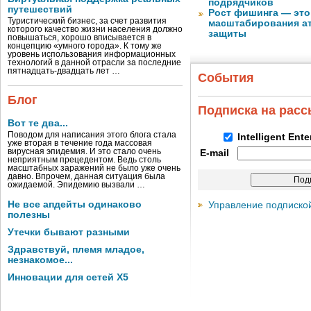
подрядчиков
путешествий
Рост фишинга — это
Туристический бизнес, за счет развития
масштабирования ат
которого качество жизни населения должно
защиты
повышаться, хорошо вписывается в
концепцию «умного города». К тому же
уровень использования информационных
технологий в данной отрасли за последние
пятнадцать-двадцать лет …
События
Блог
Подписка на рас
Вот те два...
Поводом для написания этого блога стала
Intelligent Ent
уже вторая в течение года массовая
вирусная эпидемия. И это стало очень
E-mail
неприятным прецедентом. Ведь столь
масштабных заражений не было уже очень
давно. Впрочем, данная ситуация была
ожидаемой. Эпидемию вызвали …
Не все апдейты одинаково
Управление подписко
полезны
Утечки бывают разными
Здравствуй, племя младое,
незнакомое...
Инновации для сетей X5