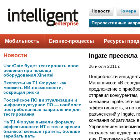
Новости
Номера
Перспективные напр
Мобильность
Бизнес-процессы
Ресурсы пред
Новости
Ingate пресекл
UserGate будет тестировать свои
26 июля 2011 г.
решения при помощи
оборудования Xinertel
Подробности инцидента
Мананников: «В середи
Эксперты на Т1 Форуме: как
множить ИИ-возможности,
предложение о приобре
сокращая риски
отправил конкурентам,
Российское ПО виртуализации и
компании Ingate. Эти 
инфраструктурное ПО — наиболее
эффективность, и пото
востребованные направления для
разъяснений у Ingate,
тестирования
компания обратилась в
На Т1 Форуме вывели формулу
Управлением экономиче
эффективности ИТ с точки зрения
бизнеса: меньше тратить, больше
оказался менеджер по 
зарабатывать
дня. Программа «Конту