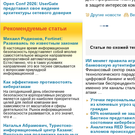
Open Conf 2026: UserGate
в защите интересов ком
представил свое видение
архитектуры сетевого доверия
Другие новости
Ве
Рекомендуемые статьи
Михаил Родионов, Fortinet:
Развиваясь по известным законам
Статьи по схожей те
В настоящее время информационная
безопасность представляет собой вполне
самостоятельное мощное направление
корпоративной автоматизации.
ИИ меняет правила иг
Естественно, что в таких условиях
банковскую аутентиф
направление это все теснее связывается
Финансовый сектор оказ
с вопросами прикладной
информационной …
технологического парадо
цифровой банкинг и мо
Как эффективно противостоять
клиентам беспрецедентн
кибератакам
именно эти каналы стал
На сегодняшний день обеспечение
атаки …
безопасности корпоративных ресурсов
является одной из наиболее приоритетных
Утечки персональны
целей для любой компании вне
из ключевых угроз 
зависимости от масштабов и сферы
граждан
деятельности. Рынок информационной
60% компаний не за
безопасности развивается, а это значит,
что и …
Бастион представил
состоянии кибербез
Наталья Абрамович, Туристско-
Аналитика RED Secur
информационный центр Казани:
взломов происходит
Виртуальная поддержка реальных