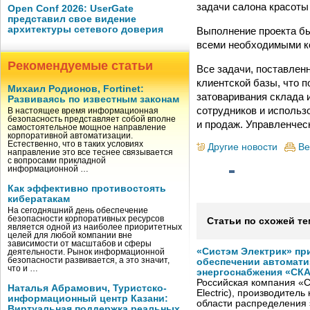
задачи салона красоты 
Open Conf 2026: UserGate
представил свое видение
архитектуры сетевого доверия
Выполнение проекта бы
всеми необходимыми ко
Рекомендуемые статьи
Все задачи, поставлен
клиентской базы, что 
Михаил Родионов, Fortinet:
затоваривания склада 
Развиваясь по известным законам
сотрудников и использ
В настоящее время информационная
безопасность представляет собой вполне
и продаж. Управленчес
самостоятельное мощное направление
корпоративной автоматизации.
Естественно, что в таких условиях
Другие новости
Ве
направление это все теснее связывается
с вопросами прикладной
информационной …
Как эффективно противостоять
кибератакам
На сегодняшний день обеспечение
безопасности корпоративных ресурсов
Статьи по схожей те
является одной из наиболее приоритетных
целей для любой компании вне
зависимости от масштабов и сферы
«Систэм Электрик» пр
деятельности. Рынок информационной
безопасности развивается, а это значит,
обеспечении автомати
что и …
энергоснабжения «СК
Российская компания «С
Наталья Абрамович, Туристско-
Electric), производител
информационный центр Казани:
области распределения 
Виртуальная поддержка реальных