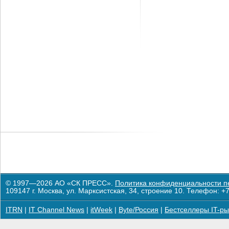
© 1997—2026 АО «СК ПРЕСС».
Политика конфиденциальности п
109147 г. Москва, ул. Марксистская, 34, строение 10. Телефон: +7
ITRN
|
IT Channel News
|
itWeek
|
Byte/Россия
|
Бестселлеры IT-ры