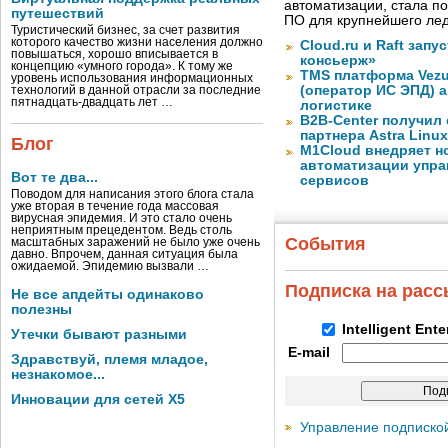
автоматизации, стала п
путешествий
ПО для крупнейшего лед
Туристический бизнес, за счет развития
которого качество жизни населения должно
Cloud.ru и Raft запу
повышаться, хорошо вписывается в
консьерж»
концепцию «умного города». К тому же
TMS платформа Vezu
уровень использования информационных
(оператор ИС ЭПД) 
технологий в данной отрасли за последние
пятнадцать-двадцать лет …
логистике
B2B-Center получил 
партнера Astra Linux
Блог
M1Cloud внедряет н
автоматизации упра
Вот те два...
сервисов
Поводом для написания этого блога стала
уже вторая в течение года массовая
вирусная эпидемия. И это стало очень
неприятным прецедентом. Ведь столь
События
масштабных заражений не было уже очень
давно. Впрочем, данная ситуация была
ожидаемой. Эпидемию вызвали …
Подписка на рас
Не все апдейты одинаково
полезны
Intelligent Ent
Утечки бывают разными
E-mail
Здравствуй, племя младое,
незнакомое...
Инновации для сетей X5
Управление подписко