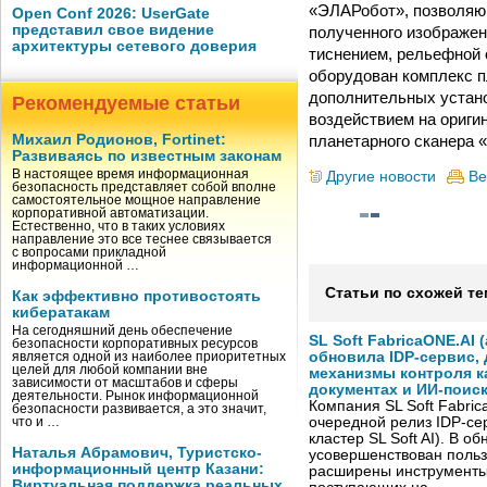
«ЭЛАРобот», позволяющ
Open Conf 2026: UserGate
представил свое видение
полученного изображен
архитектуры сетевого доверия
тиснением, рельефной 
оборудован комплекс п
дополнительных устано
Рекомендуемые статьи
воздействием на ориги
планетарного сканера 
Михаил Родионов, Fortinet:
Развиваясь по известным законам
В настоящее время информационная
Другие новости
Ве
безопасность представляет собой вполне
самостоятельное мощное направление
корпоративной автоматизации.
Естественно, что в таких условиях
направление это все теснее связывается
с вопросами прикладной
информационной …
Статьи по схожей те
Как эффективно противостоять
кибератакам
На сегодняшний день обеспечение
SL Soft FabricaONE.AI (
безопасности корпоративных ресурсов
обновила IDP-сервис,
является одной из наиболее приоритетных
целей для любой компании вне
механизмы контроля к
зависимости от масштабов и сферы
документах и ИИ-поис
деятельности. Рынок информационной
Компания SL Soft Fabri
безопасности развивается, а это значит,
очередной релиз IDP-сер
что и …
кластер SL Soft AI). В о
Наталья Абрамович, Туристско-
усовершенствован польз
информационный центр Казани:
расширены инструменты
Виртуальная поддержка реальных