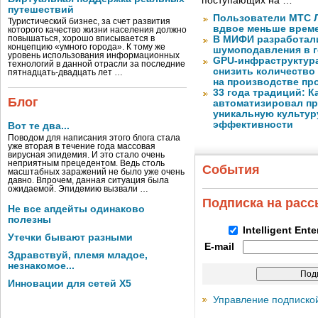
поступающих на …
путешествий
Пользователи МТС Л
Туристический бизнес, за счет развития
вдвое меньше време
которого качество жизни населения должно
повышаться, хорошо вписывается в
В МИФИ разработал
концепцию «умного города». К тому же
шумоподавления в 
уровень использования информационных
GPU-инфраструктур
технологий в данной отрасли за последние
снизить количество
пятнадцать-двадцать лет …
на производстве п
33 года традиций: К
Блог
автоматизировал пр
уникальную культуру
эффективности
Вот те два...
Поводом для написания этого блога стала
уже вторая в течение года массовая
вирусная эпидемия. И это стало очень
неприятным прецедентом. Ведь столь
События
масштабных заражений не было уже очень
давно. Впрочем, данная ситуация была
ожидаемой. Эпидемию вызвали …
Подписка на рас
Не все апдейты одинаково
полезны
Intelligent Ent
Утечки бывают разными
E-mail
Здравствуй, племя младое,
незнакомое...
Инновации для сетей X5
Управление подписко