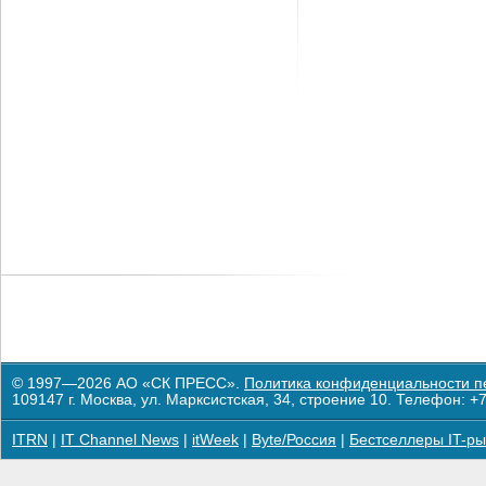
© 1997—2026 АО «СК ПРЕСС».
Политика конфиденциальности п
109147 г. Москва, ул. Марксистская, 34, строение 10. Телефон: +7
ITRN
|
IT Channel News
|
itWeek
|
Byte/Россия
|
Бестселлеры IT-ры