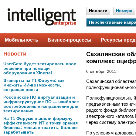
Новости
Номера
Перспективные напр
Мобильность
Бизнес-процессы
Ресурсы пред
Новости
Сахалинская об
комплекс оциф
UserGate будет тестировать свои
решения при помощи
6 октября 2011 г.
оборудования Xinertel
Эксперты на Т1 Форуме: как
Сахалинская областная
множить ИИ-возможности,
полнофункционального
сокращая риски
Российское ПО виртуализации и
Полнофункциональный 
инфраструктурное ПО — наиболее
предъявленным техниче
востребованные направления для
редкого фонда библиот
тестирования
электронного каталога
На Т1 Форуме вывели формулу
через систему электро
эффективности ИТ с точки зрения
бизнеса: меньше тратить, больше
зарабатывать
По условиям договора 