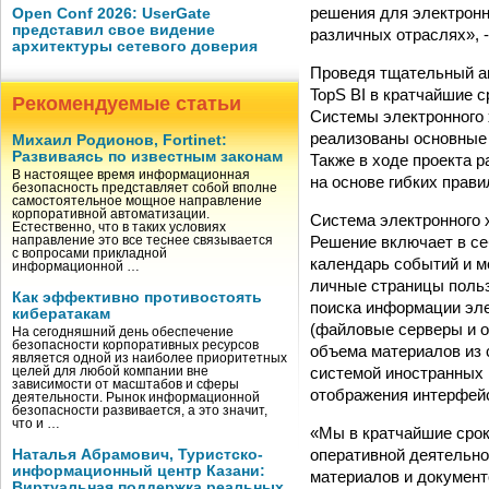
решения для электронн
Open Conf 2026: UserGate
представил свое видение
различных отраслях», 
архитектуры сетевого доверия
Проведя тщательный а
TopS BI в кратчайшие 
Рекомендуемые статьи
Системы электронного 
реализованы основные 
Михаил Родионов, Fortinet:
Развиваясь по известным законам
Также в ходе проекта 
В настоящее время информационная
на основе гибких прав
безопасность представляет собой вполне
самостоятельное мощное направление
корпоративной автоматизации.
Система электронного х
Естественно, что в таких условиях
Решение включает в се
направление это все теснее связывается
с вопросами прикладной
календарь событий и м
информационной …
личные страницы польз
Как эффективно противостоять
поиска информации эл
кибератакам
(файловые серверы и о
На сегодняшний день обеспечение
безопасности корпоративных ресурсов
объема материалов из
является одной из наиболее приоритетных
системой иностранных
целей для любой компании вне
зависимости от масштабов и сферы
отображения интерфейс
деятельности. Рынок информационной
безопасности развивается, а это значит,
что и …
«Мы в кратчайшие срок
оперативной деятельно
Наталья Абрамович, Туристско-
информационный центр Казани:
материалов и документ
Виртуальная поддержка реальных