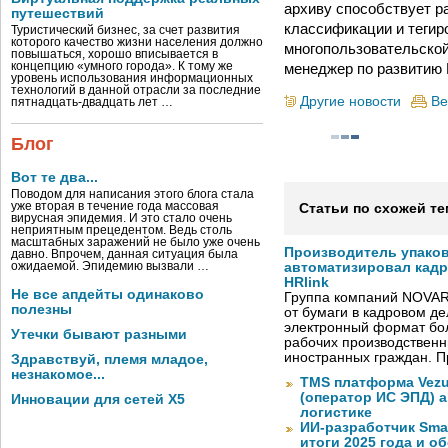
архиву способствует р
путешествий
классификации и тегир
Туристический бизнес, за счет развития
которого качество жизни населения должно
многопользовательской
повышаться, хорошо вписывается в
менеджер по развитию
концепцию «умного города». К тому же
уровень использования информационных
технологий в данной отрасли за последние
Другие новости
Ве
пятнадцать-двадцать лет …
Блог
Вот те два...
Поводом для написания этого блога стала
уже вторая в течение года массовая
Статьи по схожей те
вирусная эпидемия. И это стало очень
неприятным прецедентом. Ведь столь
масштабных заражений не было уже очень
Производитель упако
давно. Впрочем, данная ситуация была
ожидаемой. Эпидемию вызвали …
автоматизировал кад
HRlink
Не все апдейты одинаково
Группа компаний NOVAR
полезны
от бумаги в кадровом д
электронный формат бол
Утечки бывают разными
рабочих производствен
иностранных граждан. П
Здравствуй, племя младое,
незнакомое...
TMS платформа Vezu
(оператор ИС ЭПД) 
Инновации для сетей X5
логистике
ИИ-разработчик Sma
итоги 2025 года и 