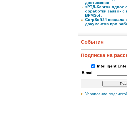
достижения
«РТД-Карго» вдвое 
обработки заявок с
BPMSoft
CorpSoft24 создала
документов при раб
События
Подписка на рас
Intelligent Ent
E-mail
Управление подписко