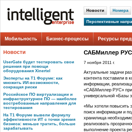
Новости
Номера
Перспективные напр
Мобильность
Бизнес-процессы
Ресурсы пред
Новости
САБМиллер РУС 
UserGate будет тестировать свои
7 ноября 2011 г.
решения при помощи
оборудования Xinertel
Актуальные задачи раз
контента поставили в 
Эксперты на Т1 Форуме: как
множить ИИ-возможности,
информации, реализаци
сокращая риски
«САБМиллер РУС» прин
Российское ПО виртуализации и
универсальной «Базы з
инфраструктурное ПО — наиболее
востребованные направления для
«Мы хотели повысить э
тестирования
поиск информации и по
На Т1 Форуме вывели формулу
хранилища необходимо 
эффективности ИТ с точки зрения
реализовать прозрачно
бизнеса: меньше тратить, больше
зарабатывать
выполнение проекта ре