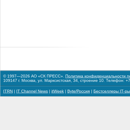
© 1997—2026 АО «СК ПРЕСС».
Политика конфиденциальности п
109147 г. Москва, ул. Марксистская, 34, строение 10. Телефон: +7
ITRN
|
IT Channel News
|
itWeek
|
Byte/Россия
|
Бестселлеры IT-ры