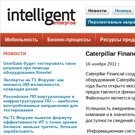
Новости
Номера
Перспективные напр
Мобильность
Бизнес-процессы
Ресурсы пред
Новости
Caterpillar Fin
UserGate будет тестировать свои
16 ноября 2011 г.
решения при помощи
оборудования Xinertel
Caterpillar Financial 
оборудование Caterpill
Эксперты на Т1 Форуме: как
множить ИИ-возможности,
года было открыто мос
сокращая риски
предоставлются финанс
Российское ПО виртуализации и
Файнэншл» является од
инфраструктурное ПО — наиболее
востребованные направления для
Успешность ежедневны
тестирования
компании и в значитель
На Т1 Форуме вывели формулу
доступности сведений 
эффективности ИТ с точки зрения
бизнеса: меньше тратить, больше
Информационная систе
зарабатывать