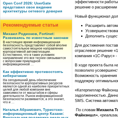
эффективности работы 
Open Conf 2026: UserGate
решение о расширении 
представил свое видение
архитектуры сетевого доверия
Новый функционал дол
Рекомендуемые статьи
Расширить автома
Усовершенствова
Михаил Родионов, Fortinet:
Дополнить суще
Развиваясь по известным законам
В настоящее время информационная
Для достижения поста
безопасность представляет собой вполне
самостоятельное мощное направление
отраслевое решение «1
корпоративной автоматизации.
Естественно, что в таких условиях
компания «1С-Рарус» -
направление это все теснее связывается
с вопросами прикладной
В ходе проекта была н
информационной …
позволило усовершенст
Как эффективно противостоять
Возможность хранения 
кибератакам
поддежрку оптимально
На сегодняшний день обеспечение
безопасности корпоративных ресурсов
является одной из наиболее приоритетных
«Катерпиллар Файнэнш
целей для любой компании вне
зависимости от масштабов и сферы
задолженностью. Данна
деятельности. Рынок информационной
безопасности развивается, а это значит,
SMS
. Система автомат
что и …
По словам
Михаила Т
Наталья Абрамович, Туристско-
информационный центр Казани:
Файнэншл»
,
«реализа
Виртуальная поддержка реальных