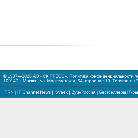
© 1997—2026 АО «СК ПРЕСС».
Политика конфиденциальности п
109147 г. Москва, ул. Марксистская, 34, строение 10. Телефон: +7
ITRN
|
IT Channel News
|
itWeek
|
Byte/Россия
|
Бестселлеры IT-ры