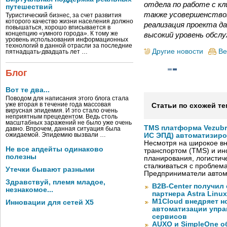
отдела по работе с к
путешествий
также усовершенствов
Туристический бизнес, за счет развития
которого качество жизни населения должно
реализация проекта д
повышаться, хорошо вписывается в
высокий уровень обсл
концепцию «умного города». К тому же
уровень использования информационных
технологий в данной отрасли за последние
Другие новости
Ве
пятнадцать-двадцать лет …
Блог
Вот те два...
Поводом для написания этого блога стала
уже вторая в течение года массовая
Статьи по схожей те
вирусная эпидемия. И это стало очень
неприятным прецедентом. Ведь столь
масштабных заражений не было уже очень
TMS платформа Vezubr
давно. Впрочем, данная ситуация была
ожидаемой. Эпидемию вызвали …
ИС ЭПД) автоматизиро
Несмотря на широкое в
Не все апдейты одинаково
транспортом (TMS) и ин
полезны
планирования, логистич
сталкиваться с проблем
Утечки бывают разными
Предприниматели автом
Здравствуй, племя младое,
B2B-Center получил 
незнакомое...
партнера Astra Linux
M1Cloud внедряет н
Инновации для сетей X5
автоматизации упра
сервисов
AUXO и SimpleOne о