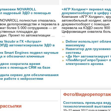
 упаковки NOVAROLL
«АГР Холдинг» перевел ка
ал кадровый ЭДО с помощью
документооборот в цифру с
Компания «АГР Холдинг», кр
 NOVAROLL полностью отказалась
автомобильный холдинг, авт
овом делопроизводстве и перевела в
документооборот с помощью 
ат более 5 000 сотрудников — от
перевела на КЭДО около 900 
дственных площадок до
Цифровизация охватила боль
дан. Проект по автоматизации …
…
а Vezubr и ГК «Астрал»
Deliver использует обла
 ЭПД) автоматизировали ЭДО в
максимуму
Навигатор для грузовиков
ик Smart Engines подвел научные
системы
да и обозначил ключевые
«Де Ни» автоматизирует
«ЛенМетроГипроТранс» п
вдвое сократила время
электронного архива
явок с помощью CRM на базе
оздала сервис для обезличивания
ри работе с нейросетями
Фото/Видеорепорта
Состоялась премьера вед
 рассылки
технологической выставк
20–22 июня 2017 года в рамках 