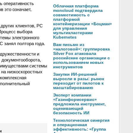
ь оперативность
Облачная платформа
в это означает,
moncloud подтвердила
совместимость с
платформой
контейнеризации «Боцман»
других клиентов, РС
для управления
Процесс выбора
мультикластерами
стемы электронного
Kubernetes
С занял полтора года.
Вам письмо из
«налоговой»: группировка
 дружественности и
Silver Fox атаковала
российские организации с
ы документооборота,
использованием новых
еимуществами системы
инструментов
 на низкоскоростных
Закупки ИИ-решений
 комплексная
выросли в разы: рынок
исполнительный
переходит от пилотов к
масштабированию
Эксперт компании
«Газинформсервис»
предложила инструмент,
оценивающий
безопасность ИИ
Технологическая синергия
и операционная
эффективность: «Группа
и