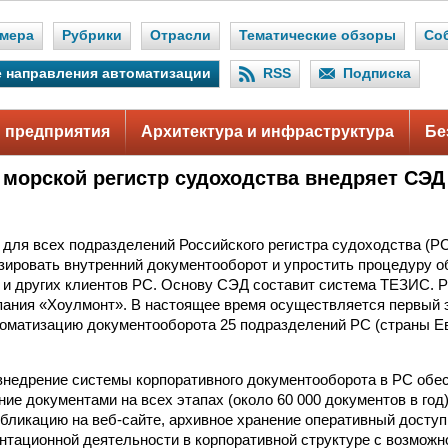
мера
Рубрики
Отрасли
Тематические обзоры
Со
 направления автоматизации
RSS
Подписка
 предприятия
Архитектура и инфраструктура
Бе
 морской регистр судоходства внедряет СЭД
 для всех подразделений Российского регистра судоходства (РС)
зировать внутренний документооборот и упростить процедуру о
и других клиентов РС. Основу СЭД составит система ТЕЗИС. 
пания «Хоулмонт». В настоящее время осуществляется первый э
матизацию документооборота 25 подразделений РС (страны Ев
недрение системы корпоративного документооборота в РС обес
ие документами на всех этапах (около 60 000 документов в год)
убликацию на веб-сайте, архивное хранение оперативный доступ,
нтационной деятельности в корпоративной структуре с возмож