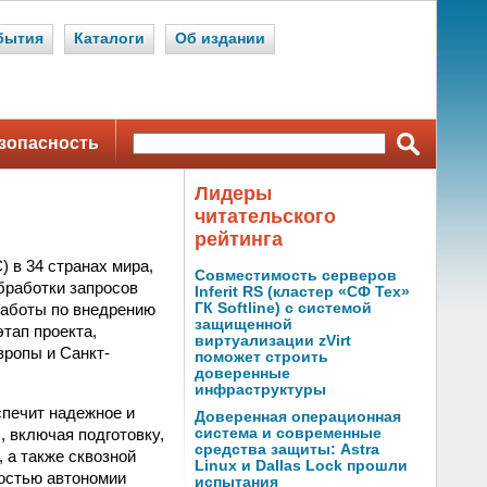
бытия
Каталоги
Об издании
зопасность
Лидеры
читательского
рейтинга
 в 34 странах мира,
Совместимость серверов
бработки запросов
Inferit RS (кластер «СФ Тех»
Работы по внедрению
ГК Softline) с системой
защищенной
тап проекта,
виртуализации zVirt
ропы и Санкт-
поможет строить
доверенные
инфраструктуры
печит надежное и
Доверенная операционная
, включая подготовку,
система и современные
средства защиты: Astra
 а также сквозной
Linux и Dallas Lock прошли
ностью автономии
испытания