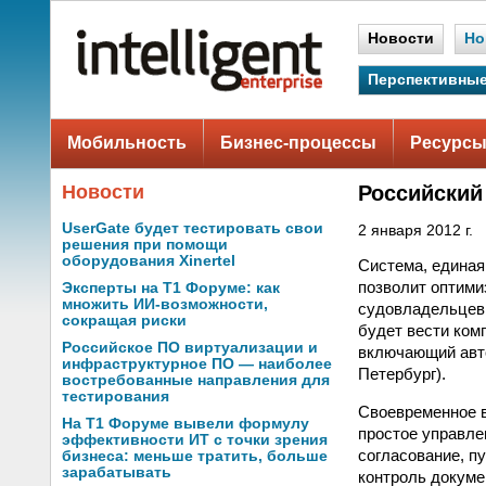
Новости
Но
Перспективные
Мобильность
Бизнес-процессы
Ресурсы
Новости
Российский
UserGate будет тестировать свои
2 января 2012 г.
решения при помощи
оборудования Xinertel
Система, единая
позволит оптими
Эксперты на Т1 Форуме: как
множить ИИ-возможности,
судовладельцев 
сокращая риски
будет вести ком
Российское ПО виртуализации и
включающий авто
инфраструктурное ПО — наиболее
Петербург).
востребованные направления для
тестирования
Своевременное в
На Т1 Форуме вывели формулу
простое управлен
эффективности ИТ с точки зрения
согласование, п
бизнеса: меньше тратить, больше
зарабатывать
контроль докуме