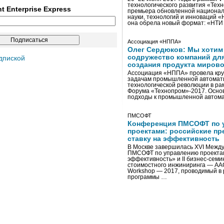
технологического развития «Тех
ent Enterprise Express
премьера обновленной национал
науки, технологий и инноваций 
она обрела новый формат: «НТ
Ассоциация «НППА»
Олег Сердюков: Мы хотим
содружество компаний дл
дпиской
создания продукта мирово
Ассоциация «НППА» провела кру
задачам промышленной автомати
технологической революции в ра
Форума «Технопром»-2017. Осно
подходы к промышленной автома
ПМСОФТ
Конференция ПМСОФТ по 
проектами: российские пр
ставку на эффективность
В Москве завершилась XVI Межд
ПМСОФТ по управлению проекта
эффективность» и II бизнес-сем
стоимостного инжиниринга — AA
Workshop — 2017, проводимый в 
программы …