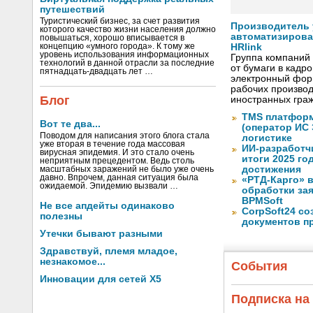
путешествий
Туристический бизнес, за счет развития
Производитель
которого качество жизни населения должно
автоматизиров
повышаться, хорошо вписывается в
концепцию «умного города». К тому же
HRlink
уровень использования информационных
Группа компаний
технологий в данной отрасли за последние
от бумаги в кадр
пятнадцать-двадцать лет …
электронный форм
рабочих произво
Блог
иностранных граж
TMS платформ
Вот те два...
(оператор ИС
Поводом для написания этого блога стала
логистике
уже вторая в течение года массовая
ИИ-разработч
вирусная эпидемия. И это стало очень
итоги 2025 го
неприятным прецедентом. Ведь столь
достижения
масштабных заражений не было уже очень
давно. Впрочем, данная ситуация была
«РТД-Карго» 
ожидаемой. Эпидемию вызвали …
обработки за
BPMSoft
Не все апдейты одинаково
CorpSoft24 с
полезны
документов п
Утечки бывают разными
Здравствуй, племя младое,
незнакомое...
События
Инновации для сетей X5
Подписка на