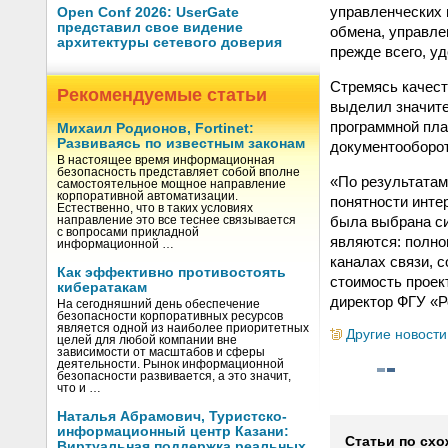
управленческих 
Open Conf 2026: UserGate
представил свое видение
обмена, управле
архитектуры сетевого доверия
прежде всего, у
Стремясь качест
Рекомендуемые статьи
выделил значите
программной пла
Михаил Родионов, Fortinet:
Развиваясь по известным законам
документооборот
В настоящее время информационная
безопасность представляет собой вполне
«По результатам
самостоятельное мощное направление
корпоративной автоматизации.
понятности инте
Естественно, что в таких условиях
была выбрана с
направление это все теснее связывается
с вопросами прикладной
являются: полно
информационной …
каналах связи, 
Как эффективно противостоять
стоимость проек
кибератакам
директор ФГУ «Р
На сегодняшний день обеспечение
безопасности корпоративных ресурсов
является одной из наиболее приоритетных
Другие новости
целей для любой компании вне
зависимости от масштабов и сферы
деятельности. Рынок информационной
безопасности развивается, а это значит,
что и …
Наталья Абрамович, Туристско-
информационный центр Казани:
Статьи по схо
Виртуальная поддержка реальных