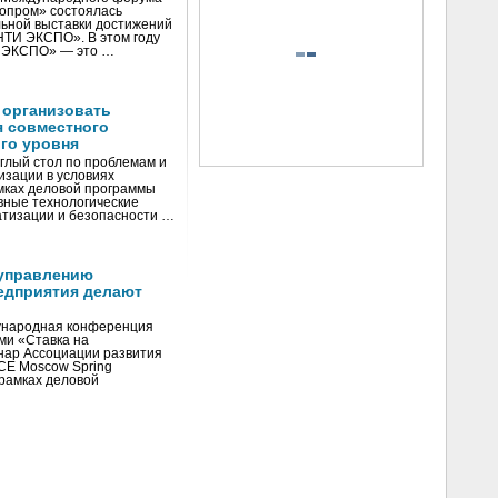
нопром» состоялась
ьной выставки достижений
«НТИ ЭКСПО». В этом году
И ЭКСПО» — это …
 организовать
я совместного
го уровня
глый стол по проблемам и
зации в условиях
мках деловой программы
вные технологические
тизации и безопасности …
управлению
едприятия делают
ународная конференция
ми «Ставка на
инар Ассоциации развития
CE Moscow Spring
рамках деловой