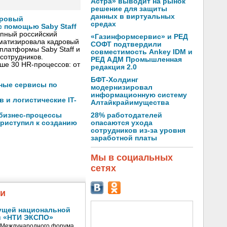
Астра» выводит на рынок
решение для защиты
данных в виртуальных
дровый
средах
 помощью Saby Staff
упный российский
«Газинформсервис» и РЕД
оматизировала кадровый
СОФТ подтвердили
платформы Saby Staff и
совместимость Ankey IDM и
сотрудников.
РЕД АДМ Промышленная
ше 30 HR-процессов: от
редакция 2.0
БФТ-Холдинг
чные сервисы по
модернизировал
информационную систему
 и логистические IT-
Алтайкрайимущества
28% работодателей
 бизнес-процессы
опасаются ухода
риступил к созданию
сотрудников из-за уровня
заработной платы
Мы в социальных
сетях
жи
ущей национальной
и «НТИ ЭКСПО»
V Международного форума