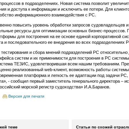
процессов в подразделениях. Новая система позволит увеличит
ния и доступа к информации и исключить ее потери. Для клиенто
добство информационного взаимодействия с РС.
венно повысить уровень обработки запросов судовладельцев и 
льные ресурсы для оптимизации основных бизнес-процессов. 
тформы для построения на ее основе единой корпоративной си
а и последовательного ее внедрения во всех подразделениях Р
 тестирования и сбора мнений подразделений РС относительно
рфейса систем и их применимости для построения в РС систем
истема ТЕЗИС, удовлетворившая всем нашим требованиям. Пр
ценно реализованный web-клиент, возможность работы системы
современная платформа и легкость ее адаптации под задачи РС,
та», - сообщил первый заместитель генерального директора – 
оссийский морской регистр судоходства» И.А.Баранов.
Версия для печати
жей теме
Статьи по схожей отрасл