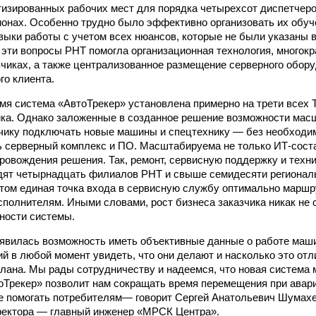
изированных рабочих мест для порядка четырехсот диспетчер
ионах. Особенно трудно было эффективно организовать их обуч
ыки работы с учетом всех нюансов, которые не были указаны в
эти вопросы РНТ помогла организационная технология, многокр
зчиках, а также централизованное размещение серверного обор
го клиента.
мя система «АвтоТрекер» установлена примерно на трети всех
ика. Однако заложенные в созданное решение возможности мас
чику подключать новые машины и спецтехнику — без необходи
ь серверный комплекс и ПО. Масштабируема не только ИТ-сос
провождения решения. Так, ремонт, сервисную поддержку и техн
дят четырнадцать филиалов РНТ и свыше семидесяти регионал
этом единая точка входа в сервисную службу оптимально марш
сполнителям. Иными словами, рост бизнеса заказчика никак не 
ности системы.
появилась возможность иметь объективные данные о работе маш
ий в любой момент увидеть, что они делают и насколько это отл
плана. Мы рады сотрудничеству и надеемся, что новая система 
оТрекер» позволит нам сокращать время перемещения при авар
ее помогать потребителям— говорит Сергей Анатольевич Шумахе
ректора — главный инженер «МРСК Центра».