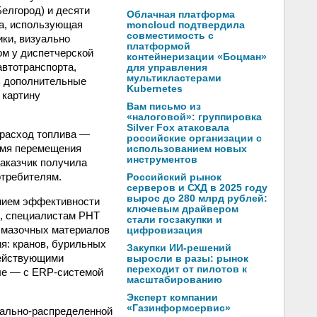
Белгород) и десяти
Облачная платформа
ма, использующая
moncloud подтвердила
совместимость с
ики, визуально
платформой
ом у диспетчерской
контейнеризации «Боцман»
автотранспорта,
для управления
мультикластерами
ь дополнительные
Kubernetes
 картину
Вам письмо из
«налоговой»: группировка
Silver Fox атаковала
 расход топлива —
российские организации с
емя перемещения
использованием новых
инструментов
заказчик получила
отребителям.
Российский рынок
серверов и СХД в 2025 году
вырос до 280 млрд рублей:
ением эффективности
ключевым драйвером
и, специалистам РНТ
стали госзакупки и
смазочных материалов
цифровизация
я: кранов, бурильных
Закупки ИИ-решений
 действующими
выросли в разы: рынок
переходит от пилотов к
ле — c ERP-системой
масштабированию
Эксперт компании
«Газинформсервис»
иально-распределенной