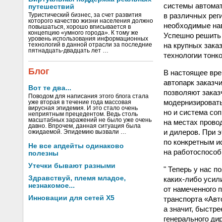
системы автомат
путешествий
в различных рег
Туристический бизнес, за счет развития
которого качество жизни населения должно
необходимые нав
повышаться, хорошо вписывается в
концепцию «умного города». К тому же
Успешно решить 
уровень использования информационных
на крупных зака
технологий в данной отрасли за последние
пятнадцать-двадцать лет …
технологии тонко
Блог
В настоящее вре
автопарк заказч
Вот те два...
позволяют заказ
Поводом для написания этого блога стала
модернизироват
уже вторая в течение года массовая
вирусная эпидемия. И это стало очень
но и система со
неприятным прецедентом. Ведь столь
масштабных заражений не было уже очень
на местах прово
давно. Впрочем, данная ситуация была
и дилеров. При 
ожидаемой. Эпидемию вызвали …
по конкретным и
Не все апдейты одинаково
на работоспособ
полезны
Утечки бывают разными
" Теперь у нас 
Здравствуй, племя младое,
каких-либо усил
незнакомое...
от намеченного 
Инновации для сетей X5
транспорта «Авт
а значит, быстр
генерального ди