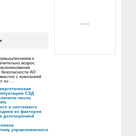
и
лоумышленников к
ачительно возрос.
 возникновения
 безопасности АО
вместно с компанией
кт по …
нергетическая
ксплуатацию СЭД
еличили число
14%
ого и системного
 одним из факторов
 в долгосрочной
ровала
тему управленческого