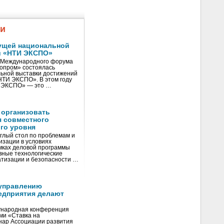
жи
ущей национальной
и «НТИ ЭКСПО»
V Международного форума
нопром» состоялась
ьной выставки достижений
«НТИ ЭКСПО». В этом году
И ЭКСПО» — это …
 организовать
я совместного
го уровня
глый стол по проблемам и
зации в условиях
мках деловой программы
вные технологические
тизации и безопасности …
управлению
едприятия делают
ународная конференция
ми «Ставка на
инар Ассоциации развития