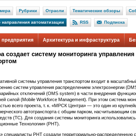
мера
Рубрики
Отрасли
Тематические обзоры
Со
 направления автоматизации
RSS
Подписка
 предприятия
Архитектура и инфраструктура
Бе
а создает систему мониторинга управления
ортом
ативной системы управления транспортом входит в масштабны
рению систем управления распределением электроэнергии (DM
варийных отключений (OMS system) в части внедрения функцио
ей силой (Mobile Workforce Management). При этом система мон
стью всего проекта, т. к. «МРСК Центра» — это один из крупней
ерческого автотранспорта с общим парком, насчитывающим св
едств (ТС). Для создания системы мониторинга использовались
ционные Технологии» (РНТ).
» специалисты РНТ создали территориально-распределенную с