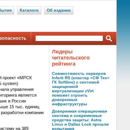
бытия
Каталоги
Об издании
зопасность
Лидеры
читательского
рейтинга
Совместимость серверов
й проект «МРСК
Inferit RS (кластер «СФ Тех»
ГК Softline) с системой
S system)
защищенной
нала управления
виртуализации zVirt
иторинга является
поможет строить
доверенные
ших в России
инфраструктуры
ыше 15 тыс. единиц
Доверенная операционная
 разработки компании
система и современные
средства защиты: Astra
Linux и Dallas Lock прошли
истему на 389
испытания