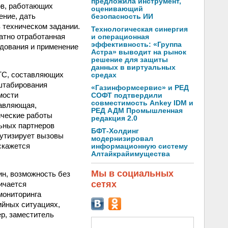
предложила инструмент,
ов, работающих
оценивающий
ение, дать
безопасность ИИ
 техническом задании.
Технологическая синергия
атно отработанная
и операционная
эффективность: «Группа
удования и применение
Астра» выводит на рынок
решение для защиты
данных в виртуальных
 ТС, составляющих
средах
штабирования
«Газинформсервис» и РЕД
мости
СОФТ подтвердили
совместимость Ankey IDM и
тавляющая,
РЕД АДМ Промышленная
ические работы
редакция 2.0
ьных партнеров
БФТ-Холдинг
рутизирует вызовы
модернизировал
скажется
информационную систему
Алтайкрайимущества
Мы в социальных
ин, возможность без
сетях
ичается
мониторинга
ийных ситуациях,
р, заместитель