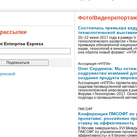
Фото/Видеорепорта
Состоялась премьера вед
 рассылки
технологической выставк
20–22 июня 2017 года в рамках 
технологического развития «Тех
ent Enterprise Express
премьера обновленной национал
науки, технологий и инноваций 
она обрела новый формат: «НТ
Ассоциация «НППА»
Олег Сердюков: Мы хотим
содружество компаний дл
дпиской
создания продукта мирово
Ассоциация «НППА» провела кру
задачам промышленной автомати
технологической революции в ра
Форума «Технопром»-2017. Осно
подходы к промышленной автома
ПМСОФТ
Конференция ПМСОФТ по 
проектами: российские пр
ставку на эффективность
В Москве завершилась XVI Межд
ПМСОФТ по управлению проекта
эффективность» и II бизнес-сем