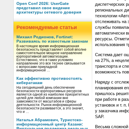
Open Conf 2026: UserGate
диспетчерских ра
представил свое видение
региональных ди
архитектуры сетевого доверия
технологии «Авт
отслеживать на 
Рекомендуемые статьи
службы появилас
автоматически в
Михаил Родионов, Fortinet:
ресурсы. Отмети
Развиваясь по известным законам
использования т
В настоящее время информационная
безопасность представляет собой вполне
самостоятельное мощное направление
Система дает ощ
корпоративной автоматизации.
на 27%, а нецел
Естественно, что в таких условиях
направление это все теснее связывается
транспорта и сп
с вопросами прикладной
информационной …
возможность пов
Как эффективно противостоять
Наряду с отслеж
кибератакам
планирования ег
На сегодняшний день обеспечение
безопасности корпоративных ресурсов
пришлось решить
является одной из наиболее приоритетных
целей для любой компании вне
при работе в ра
зависимости от масштабов и сферы
установок и т. п
деятельности. Рынок информационной
безопасности развивается, а это значит,
у заказчика инф
что и …
SAP.
Наталья Абрамович, Туристско-
информационный центр Казани:
Весьма сложной 
Виртуальная поддержка реальных