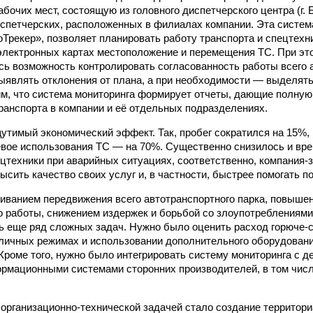
бочих мест, состоящую из головного диспетчерского центра (г. 
спетчерских, расположенных в филиалах компании. Эта систе
оТрекер», позволяет планировать работу транспорта и спецтехн
электронных картах местоположение и перемещения ТС. При эт
ь возможность контролировать согласованность работы всего 
ыявлять отклонения от плана, а при необходимости — выделят
м, что система мониторинга формирует отчеты, дающие полную
ранспорта в компании и её отдельных подразделениях.
утимый экономический эффект. Так, пробег сократился на 15%,
евое использования ТС — на 70%. Существенно снизилось и вр
ецтехники при аварийных ситуациях, соответственно, компания-
ысить качество своих услуг и, в частности, быстрее помогать п
иванием передвижения всего автотранспортного парка, повыш
о работы, снижением издержек и борьбой со злоупотреблениям
 еще ряд сложных задач. Нужно было оценить расход горюче-
зличных режимах и использовании дополнительного оборудовани
. Кроме того, нужно было интегрировать систему мониторинга с
ормационными системами сторонних производителей, в том чис
организационно-технической задачей стало создание территор