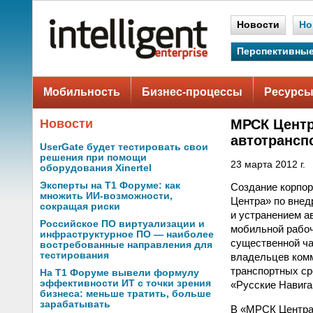
Новости
Но
Перспективные
Мобильность
Бизнес-процессы
Ресурсы
Новости
МРСК Центр
автотрансп
UserGate будет тестировать свои
решения при помощи
23 марта 2012 г.
оборудования Xinertel
Эксперты на Т1 Форуме: как
Создание корпор
множить ИИ-возможности,
Центра» по внед
сокращая риски
и устранением а
Российское ПО виртуализации и
мобильной рабоч
инфраструктурное ПО — наиболее
существенной ча
востребованные направления для
тестирования
владельцев комм
транспортных ср
На Т1 Форуме вывели формулу
эффективности ИТ с точки зрения
«Русские Навига
бизнеса: меньше тратить, больше
зарабатывать
В «МРСК Центра