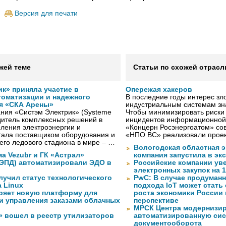
Версия для печати
жей теме
Статьи по схожей отрасл
к» приняла участие в
Опережая хакеров
томатизации и надежного
В последние годы интерес з
я «СКА Арены»
индустриальным системам зн
ния «Систэм Электрик» (Systeme
Чтобы минимизировать риски
водитель комплексных решений в
инцидентов информационной
ления электроэнергии и
«Концерн Росэнергоатом» со
тала поставщиком оборудования и
«НПО ВС» реализовали прое
го ледового стадиона в мире – …
Вологодская областная э
а Vezubr и ГК «Астрал»
компания запустила в э
 ЭПД) автоматизировали ЭДО в
Российские компании ув
электронных закупок на 
лучил статус технологического
PwC: В случае продуманн
a Linux
подхода IoT может стать
ряет новую платформу для
роста экономики России
и управления заказами облачных
перспективе
МРСК Центра модернизи
» вошел в реестр утилизаторов
автоматизированную сис
документооборота