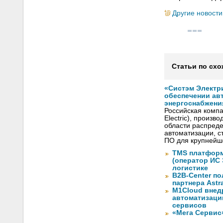
Другие новости
Статьи по схо
«Систэм Электри
обеспечении ав
энергоснабжени
Российская компа
Electric), произ
области распреде
автоматизации, с
ПО для крупнейше
TMS платформ
(оператор ИС
логистике
B2B-Center по
партнера Astr
M1Cloud внед
автоматизаци
сервисов
«Мега Сервис