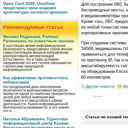
Open Conf 2026: UserGate
Для построения ЛВС б
представил свое видение
беспроводные мосты, 
архитектуры сетевого доверия
и медиаконвертеры про
Кроме того, ЛВС предо
Рекомендуемые статьи
из любой точки систем
корпоративные приложен
Михаил Родионов, Fortinet:
Развиваясь по известным законам
При создании системы 
В настоящее время информационная
S8500, медиашлюзы G65
безопасность представляет собой вполне
самостоятельное мощное направление
применяться для телеф
корпоративной автоматизации.
по протоколу IP, так и
Естественно, что в таких условиях
направление это все теснее связывается
масштабируемость сис
с вопросами прикладной
информационной …
на оборудовании Erics
60 километров.
Как эффективно противостоять
кибератакам
Другие новости
Ве
На сегодняшний день обеспечение
безопасности корпоративных ресурсов
является одной из наиболее приоритетных
целей для любой компании вне
зависимости от масштабов и сферы
деятельности. Рынок информационной
безопасности развивается, а это значит,
что и …
Статьи по схожей те
Наталья Абрамович, Туристско-
информационный центр Казани:
Виртуальная поддержка реальных