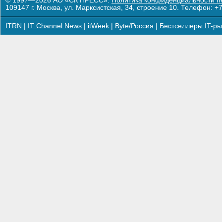
© 1997—2026 АО «СК ПРЕСС».
Политика конфиденциальности п
109147 г. Москва, ул. Марксистская, 34, строение 10. Телефон: +7
ITRN
|
IT Channel News
|
itWeek
|
Byte/Россия
|
Бестселлеры IT-ры