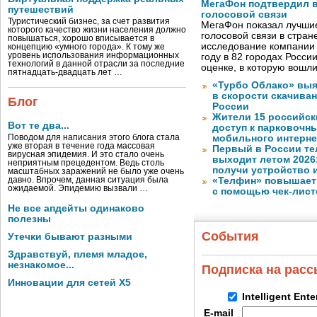
МегаФон подтвердил в
путешествий
голосовой связи
Туристический бизнес, за счет развития
МегаФон показал лучшие
которого качество жизни населения должно
голосовой связи в стран
повышаться, хорошо вписывается в
исследование компании
концепцию «умного города». К тому же
уровень использования информационных
году в 82 городах Росси
технологий в данной отрасли за последние
оценке, в которую вошл
пятнадцать-двадцать лет …
«Турбо Облако» выя
в скорости скачива
Блог
России
Жители 15 российск
Вот те два...
доступ к парковочн
Поводом для написания этого блога стала
мобильного интерне
уже вторая в течение года массовая
Первый в России те
вирусная эпидемия. И это стало очень
выходит летом 2026
неприятным прецедентом. Ведь столь
получи устройство 
масштабных заражений не было уже очень
давно. Впрочем, данная ситуация была
«Телфин» повышает 
ожидаемой. Эпидемию вызвали …
с помощью чек-лист
Не все апдейты одинаково
полезны
События
Утечки бывают разными
Здравствуй, племя младое,
незнакомое...
Подписка на рас
Инновации для сетей X5
Intelligent Ent
E-mail