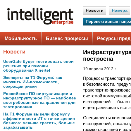
Новости
Номера
Перспективные напр
Мобильность
Бизнес-процессы
Ресурсы пред
Новости
Инфраструктура
построена
UserGate будет тестировать свои
решения при помощи
19 апреля 2012 г.
оборудования Xinertel
Эксперты на Т1 Форуме: как
Процессы транспортиро
множить ИИ-возможности,
к безопасности, преду
сокращая риски
транспортно-производс
Российское ПО виртуализации и
системой коммуникаций
инфраструктурное ПО — наиболее
и сооружений — было 
востребованные направления для
тестирования
и централизовать все 
На Т1 Форуме вывели формулу
Специалисты компании
эффективности ИТ с точки зрения
бизнеса: меньше тратить, больше
и сооружений, локальн
зарабатывать
громкоговорящей и рад