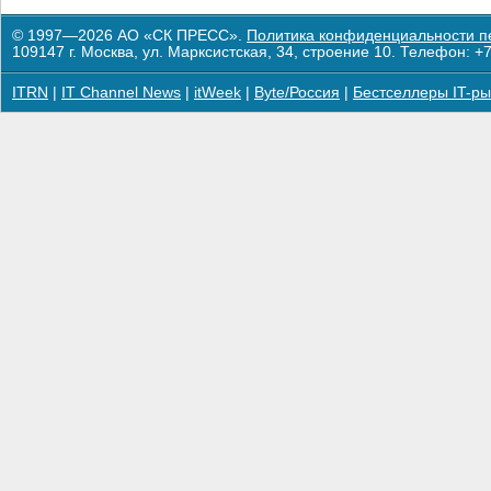
© 1997—2026 АО «СК ПРЕСС».
Политика конфиденциальности п
109147 г. Москва, ул. Марксистская, 34, строение 10. Телефон: +7
ITRN
|
IT Channel News
|
itWeek
|
Byte/Россия
|
Бестселлеры IT-ры