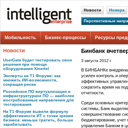
Новости
Номера
Перспективные напр
Мобильность
Бизнес-процессы
Ресурсы пред
Новости
Бинбанк вчетвер
UserGate будет тестировать свои
3 августа 2012 г.
решения при помощи
оборудования Xinertel
В БИНБАНКе внедрена е
усилен контроль и опе
Эксперты на Т1 Форуме: как
множить ИИ-возможности,
эффективных управлен
сокращая риски
сократить время на под
Российское ПО виртуализации и
отчетности.
инфраструктурное ПО — наиболее
востребованные направления для
Среди основных крите
тестирования
системы, Банк выделяе
На Т1 Форуме вывели формулу
совершенствование сис
эффективности ИТ с точки зрения
бюджетирование, учет 
бизнеса: меньше тратить, больше
зарабатывать
управления Банком в ц