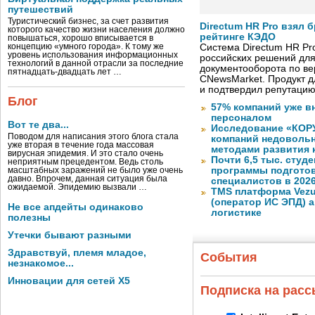
путешествий
Туристический бизнес, за счет развития
Directum HR Pro взял 
которого качество жизни населения должно
рейтинге КЭДО
повышаться, хорошо вписывается в
концепцию «умного города». К тому же
Система Directum HR Pr
уровень использования информационных
российских решений для
технологий в данной отрасли за последние
документооборота по в
пятнадцать-двадцать лет …
CNewsMarket. Продукт 
и подтвердил репутацию
Блог
57% компаний уже в
персоналом
Вот те два...
Исследование «КОРУ
Поводом для написания этого блога стала
компаний недоволь
уже вторая в течение года массовая
методами развития 
вирусная эпидемия. И это стало очень
Почти 6,5 тыс. студе
неприятным прецедентом. Ведь столь
программы подготов
масштабных заражений не было уже очень
давно. Впрочем, данная ситуация была
специалистов в 2026
ожидаемой. Эпидемию вызвали …
TMS платформа Vezu
(оператор ИС ЭПД) 
Не все апдейты одинаково
логистике
полезны
Утечки бывают разными
Здравствуй, племя младое,
События
незнакомое...
Инновации для сетей X5
Подписка на рас