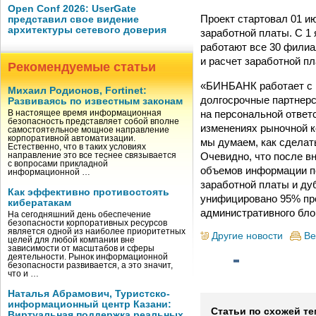
Open Conf 2026: UserGate
Проект стартовал 01 ию
представил свое видение
архитектуры сетевого доверия
заработной платы. С 1
работают все 30 филиа
и расчет заработной пл
Рекомендуемые статьи
«БИНБАНК работает с 
Михаил Родионов, Fortinet:
долгосрочные партнер
Развиваясь по известным законам
на персональной ответ
В настоящее время информационная
безопасность представляет собой вполне
изменениях рыночной к
самостоятельное мощное направление
корпоративной автоматизации.
мы думаем, как сделат
Естественно, что в таких условиях
Очевидно, что после в
направление это все теснее связывается
с вопросами прикладной
объемов информации п
информационной …
заработной платы и ду
Как эффективно противостоять
унифицировано 95% про
кибератакам
административного бл
На сегодняшний день обеспечение
безопасности корпоративных ресурсов
является одной из наиболее приоритетных
Другие новости
Ве
целей для любой компании вне
зависимости от масштабов и сферы
деятельности. Рынок информационной
безопасности развивается, а это значит,
что и …
Наталья Абрамович, Туристско-
информационный центр Казани:
Статьи по схожей те
Виртуальная поддержка реальных