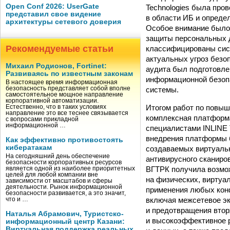
Open Conf 2026: UserGate
Technologies была про
представил свое видение
в области ИБ и опреде
архитектуры сетевого доверия
Особое внимание было 
защиты персональных 
Рекомендуемые статьи
классифицированы сис
актуальных угроз безо
Михаил Родионов, Fortinet:
аудита был подготовле
Развиваясь по известным законам
информационной безопа
В настоящее время информационная
системы.
безопасность представляет собой вполне
самостоятельное мощное направление
корпоративной автоматизации.
Итогом работ по повы
Естественно, что в таких условиях
направление это все теснее связывается
комплексная платформ
с вопросами прикладной
информационной …
специалистами INLINE T
внедрения платформы 
Как эффективно противостоять
кибератакам
создаваемых виртуальн
На сегодняшний день обеспечение
антивирусного сканиро
безопасности корпоративных ресурсов
ВГТРК получила возмо
является одной из наиболее приоритетных
целей для любой компании вне
на физических, виртуа
зависимости от масштабов и сферы
деятельности. Рынок информационной
применения любых конф
безопасности развивается, а это значит,
включая межсетевое эк
что и …
и предотвращения втор
Наталья Абрамович, Туристско-
и высокоэффективное 
информационный центр Казани:
Виртуальная поддержка реальных