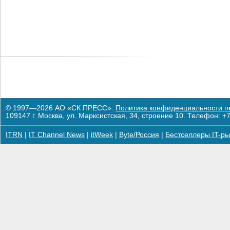
© 1997—2026 АО «СК ПРЕСС».
Политика конфиденциальности п
109147 г. Москва, ул. Марксистская, 34, строение 10. Телефон: +7
ITRN
|
IT Channel News
|
itWeek
|
Byte/Россия
|
Бестселлеры IT-ры