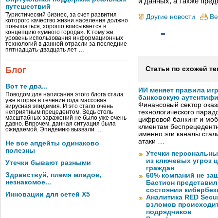
и данных, а также пре
путешествий
Туристический бизнес, за счет развития
Другие новости
Ве
которого качество жизни населения должно
повышаться, хорошо вписывается в
концепцию «умного города». К тому же
уровень использования информационных
технологий в данной отрасли за последние
пятнадцать-двадцать лет …
Блог
Статьи по схожей те
Вот те два...
ИИ меняет правила иг
Поводом для написания этого блога стала
банковскую аутентиф
уже вторая в течение года массовая
Финансовый сектор оказ
вирусная эпидемия. И это стало очень
технологического парадо
неприятным прецедентом. Ведь столь
масштабных заражений не было уже очень
цифровой банкинг и мо
давно. Впрочем, данная ситуация была
клиентам беспрецедентн
ожидаемой. Эпидемию вызвали …
именно эти каналы стал
атаки …
Не все апдейты одинаково
полезны
Утечки персональны
из ключевых угроз 
Утечки бывают разными
граждан
Здравствуй, племя младое,
60% компаний не за
незнакомое...
Бастион представил
состоянии кибербез
Инновации для сетей X5
Аналитика RED Secur
взломов происходит
подрядчиков