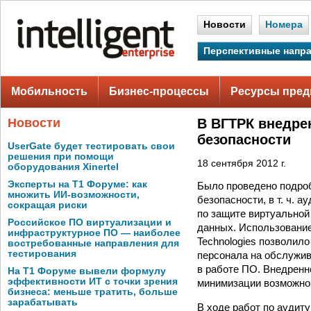
Новости
Номера
Перспективные напр
Мобильность
Бизнес-процессы
Ресурсы пред
Новости
В ВГТРК внедре
безопасности
UserGate будет тестировать свои
решения при помощи
18 сентября 2012 г.
оборудования Xinertel
Эксперты на Т1 Форуме: как
Было проведено подро
множить ИИ-возможности,
безопасности, в т. ч. 
сокращая риски
по защите виртуальной
Российское ПО виртуализации и
данных. Использование
инфраструктурное ПО — наиболее
Technologies позволил
востребованные направления для
тестирования
персонала на обслужив
в работе ПО. Внедрен
На Т1 Форуме вывели формулу
эффективности ИТ с точки зрения
минимизации возможно
бизнеса: меньше тратить, больше
зарабатывать
В ходе работ по аудит